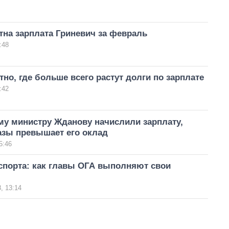
тна зарплата Гриневич за февраль
:48
тно, где больше всего растут долги по зарплате
:42
у министру Жданову начислили зарплату,
азы превышает его оклад
5:46
спорта: как главы ОГА выполняют свои
, 13:14