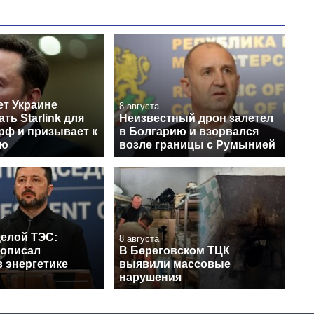
ет Украине
8 августа
ть Starlink для
Неизвестный дрон залетел
рф и призывает к
в Болгарию и взорвался
ию
возле границы с Румынией
целой ТЭС:
8 августа
 описал
В Береговском ТЦК
 энергетике
выявили массовые
нарушения