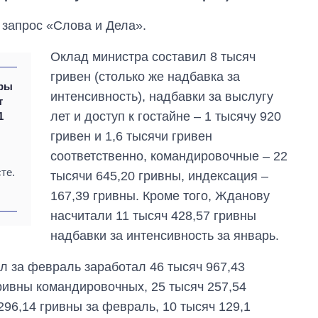
 запрос «Слова и Дела».
Оклад министра составил 8 тысяч
гривен (столько же надбавка за
тры
интенсивность), надбавки за выслугу
т
лет и доступ к гостайне – 1 тысячу 920
1
гривен и 1,6 тысячи гривен
соответственно, командировочные – 22
те.
тысячи 645,20 гривны, индексация –
Дефицит памяти:
167,39 гривны. Кроме того, Жданову
как вырос спрос
насчитали 11 тысяч 428,57 гривны
на чипы за
надбавки за интенсивность за январь.
последние годы и
что прогнозируют
на 2027-й
л за февраль заработал 46 тысяч 967,43
гривны командировочных, 25 тысяч 257,54
296,14 гривны за февраль, 10 тысяч 129,1