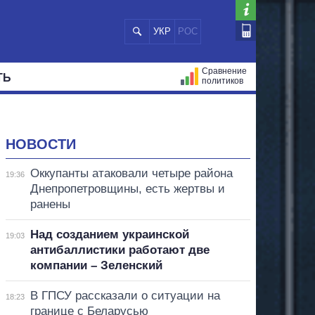
УКР
РОС
Сравнение
ТЬ
политиков
СТРАЦИЙ
МЭРЫ
ВСЕ ПЕРСОНЫ
НОВОСТИ
Оккупанты атаковали четыре района
19:36
Днепропетровщины, есть жертвы и
ранены
Над созданием украинской
19:03
антибаллистики работают две
компании – Зеленский
В ГПСУ рассказали о ситуации на
18:23
границе с Беларусью