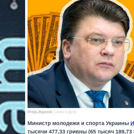
Игорь Жданов
Слово и Дело
Министр молодежи и спорта Украины
И
тысячи 477,33 гривны (65 тысяч 189,73