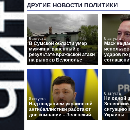
ДРУГИЕ НОВОСТИ ПОЛИТИКИ
8 августа
8 августа
В Сумской области умер
Маск не да
мужчина, раненный в
использова
результате вражеской атаки
ударов по 
на рынок в Белополье
соглашен
8 августа
Ни одной 
8 августа
Над созданием украинской
Зеленский
антибаллистики работают
ситуацию в
две компании – Зеленский
Украины