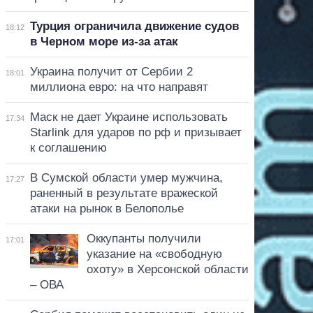
Турция ограничила движение судов
18:12
в Черном море из-за атак
Украина получит от Сербии 2
18:01
миллиона евро: на что направят
Маск не дает Украине использовать
17:34
Starlink для ударов по рф и призывает
к соглашению
В Сумской области умер мужчина,
17:27
раненный в результате вражеской
атаки на рынок в Белополье
Оккупанты получили
17:01
указание на «свободную
охоту» в Херсонской области
– ОВА