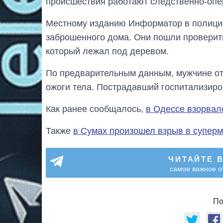
происшествия работают следственно-опер
Местному изданию Информатор в полиции
заброшенного дома. Они пошли проверить
который лежал под деревом.
По предварительным данным, мужчине ото
ожоги тела. Пострадавший госпитализиро
Как ранее сообщалось,
в Одессе взорвал
Также
в Сумах произошел взрыв в суперм
ЧИТАЙТЕ 
самое важное о
По