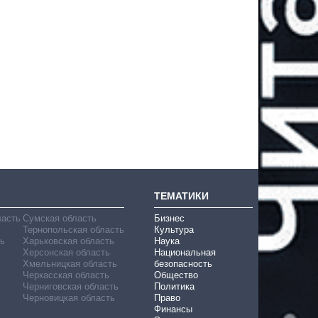
ТЕМАТИКИ
ласть
Сумская область
Бизнес
Тернопольская область
Культура
ь
Харьковская область
Наука
Херсонская область
Национальная
Хмельницкая область
безопасность
Черкасская область
Общество
Черниговская область
Политика
Черновицкая область
Право
Финансы