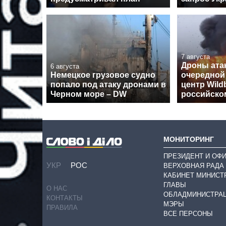
7 августа
Дроны ата
6 августа
Немецкое грузовое судно
очередной
попало под атаку дронами в
центр Wildb
Черном море – DW
российско
МОНИТОРИНГ
ПРЕЗИДЕНТ И ОФ
УКР
РОС
ВЕРХОВНАЯ РАДА
КАБИНЕТ МИНИСТ
ГЛАВЫ
О НАС
ОБЛАДМИНИСТРА
КОНТАКТЫ
МЭРЫ
ПРАВИЛА
ВСЕ ПЕРСОНЫ