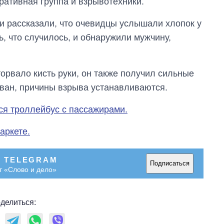
ативная группа и взрывотехники.
 рассказали, что очевидцы услышали хлопок у
, что случилось, и обнаружили мужчину,
рвало кисть руки, он также получил сильные
ван, причины взрыва устанавливаются.
ся троллейбус с пассажирами.
аркете.
В TELEGRAM
Подписаться
т «Слово и дело»
Сколько
картофеля
выращивали в
Украине до и во
делиться:
время большой
войны