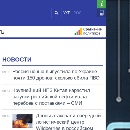
УКР
РОС
Сравнение
ТЬ
политиков
СТРАЦИЙ
МЭРЫ
ВСЕ ПЕРСОНЫ
НОВОСТИ
Россия ночью выпустила по Украине
09:32
почти 150 дронов: сколько сбила ПВО
Крупнейший НПЗ Китая нарастил
08:54
закупки российской нефти из-за
перебоев с поставками – СМИ
Дроны атаковали очередной
08:16
логистический центр
Wildberries в российском