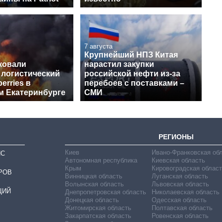
7 августа
Крупнейший НПЗ Китая
ковали
нарастил закупки
 логистический
российской нефти из-за
erries в
перебоев с поставками –
м Екатеринбурге
СМИ
РЕГИОНЫ
Киев
Ивано-Франковская об
ИС
Автономная республика
Киевская область
Крым
Кировоградская област
РОВ
Винницкая область
Луганская область
Волынская область
Львовская область
ЦИЙ
Днепропетровская область
Николаевская область
Донецкая область
Одесская область
Житомирская область
Полтавская область
Закарпатская область
Ровенская область