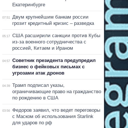
Екатеринбурге
Двум крупнейшим банкам россии
07:51
грозит кредитный кризис – разведка
США расширили санкции против Кубы
05:17
из-за военного сотрудничества с
россией, Китаем и Ираном
Советник президента предупредил
04:57
бизнес о фейковых письмах с
угрозами атак дронов
Трамп подписал указы,
04:39
ограничивающие право на гражданство
по рождению в США
Федоров заявил, что ведет переговоры
03:56
с Маском об использования Starlink
для ударов по рф