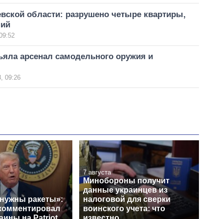
вской области: разрушено четыре квартиры,
ший
09:52
ъяла арсенал самодельного оружия и
, 09:26
7 августа
Минобороны получит
данные украинцев из
 нужны ракеты»:
налоговой для сверки
комментировал
воинского учета: что
аины на Patriot
известно