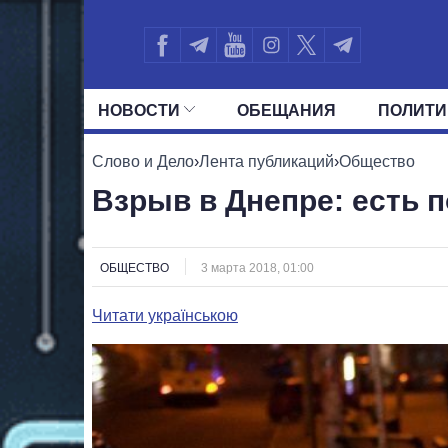
НОВОСТИ
ОБЕЩАНИЯ
ПОЛИТИ
ВСЕ ПОЛИТИКИ
ПРЕЗИДЕНТ И ОФ
Слово и Дело
›
Лента публикаций
›
Общество
Взрыв в Днепре: есть 
ОБЩЕСТВО
3 марта 2018, 01:00
Читати українською