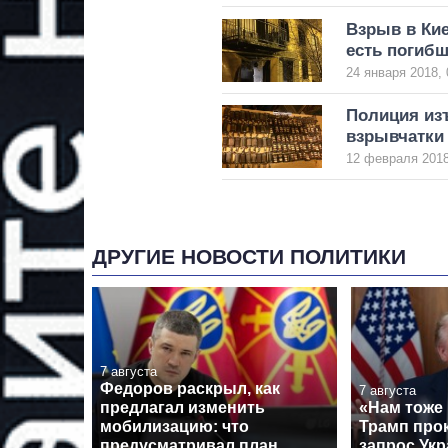
Взрыв в Кие
есть погиб
24 января 2018, 
Полиция из
взрывчатки
12 февраля 2018
ДРУГИЕ НОВОСТИ ПОЛИТИКИ
7 августа
Федоров раскрыл, как
7 августа
предлагал изменить
«Нам тоже
мобилизацию: что
Трамп про
предусматривал план
запрос Укр