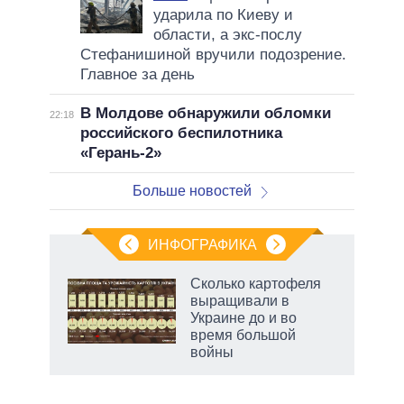
ударила по Киеву и
области, а экс-послу
Стефанишиной вручили подозрение.
Главное за день
В Молдове обнаружили обломки
22:18
российского беспилотника
«Герань-2»
Больше новостей
ИНФОГРАФИКА
Сколько картофеля
выращивали в
в
Украине до и во
время большой
войны