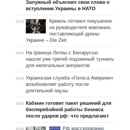
Залужный объяснил свои слова о
вступлении Украины в НАТО
Кремль готовил покушение
02:15
на руководителя компании,
поставляющей дроны
Украине – Die Zeit
На границе Литвы с Беларусью
00:58
нашли уже третий подземный туннель
для нелегальных мигрантов
Украинская служба «Голоса Америки»
00:26
возобновляет работу после
длительной паузы
Кабмин готовит пакет решений для
23:45
бесперебойной работы бизнеса
после ударов рф: что предлагают
Рф массированно
ИТОГИ
23:00