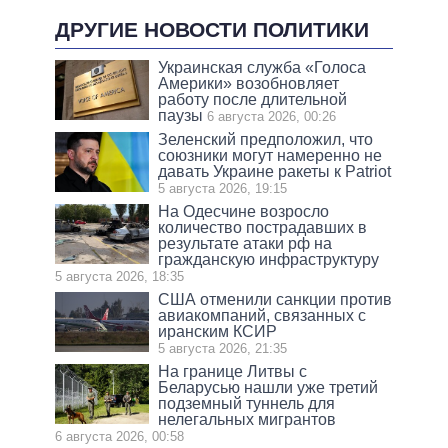
ДРУГИЕ НОВОСТИ ПОЛИТИКИ
Украинская служба «Голоса
Америки» возобновляет
работу после длительной
паузы
6 августа 2026, 00:26
Зеленский предположил, что
союзники могут намеренно не
давать Украине ракеты к Patriot
5 августа 2026, 19:15
На Одесчине возросло
количество пострадавших в
результате атаки рф на
гражданскую инфраструктуру
5 августа 2026, 18:35
США отменили санкции против
авиакомпаний, связанных с
иранским КСИР
5 августа 2026, 21:35
На границе Литвы с
Беларусью нашли уже третий
подземный туннель для
нелегальных мигрантов
6 августа 2026, 00:58