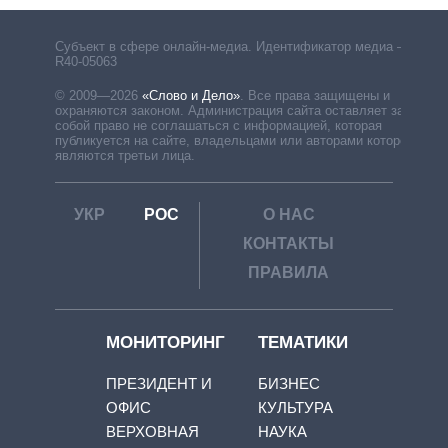
Субъект в сфере онлайн-медиа. Идентификатор медиа –
R40-05063
© 2009—2026
«Слово и Дело»
.
Все права защищены и
охраняются законом. Администрация сайта оставляет за
собой право не соглашаться с информацией, которая
публикуется на сайте, владельцами или авторами которой
являются третьи лица.
УКР
РОС
О НАС
КОНТАКТЫ
ПРАВИЛА
МОНИТОРИНГ
ТЕМАТИКИ
ПРЕЗИДЕНТ И
БИЗНЕС
ОФИС
КУЛЬТУРА
ВЕРХОВНАЯ
НАУКА