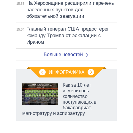
На Херсонщине расширили перечень
15:53
населенных пунктов для
обязательной эвакуации
Главный генерал США предостерег
15:34
команду Трампа от эскалации с
Ираном
Больше новостей
ИНФОГРАФИКА
еля
Как за 10 лет
изменилось
количество
поступающих в
бакалавриат,
магистратуру и аспирантуру