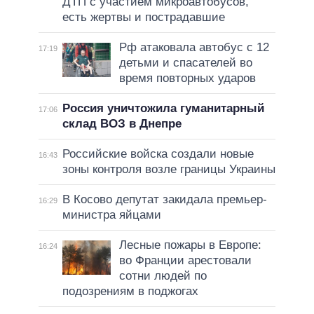
ДТП с участием микроавтобусов,
есть жертвы и пострадавшие
Рф атаковала автобус с 12
17:19
детьми и спасателей во
время повторных ударов
Россия уничтожила гуманитарный
17:06
склад ВОЗ в Днепре
Российские войска создали новые
16:43
зоны контроля возле границы Украины
В Косово депутат закидала премьер-
16:29
министра яйцами
Лесные пожары в Европе:
16:24
во Франции арестовали
сотни людей по
подозрениям в поджогах