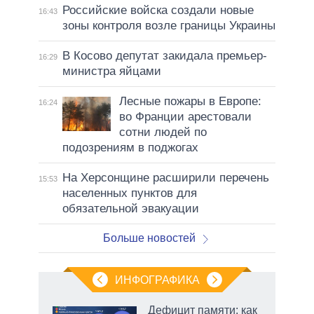
Российские войска создали новые
16:43
зоны контроля возле границы Украины
В Косово депутат закидала премьер-
16:29
министра яйцами
Лесные пожары в Европе:
16:24
во Франции арестовали
сотни людей по
подозрениям в поджогах
На Херсонщине расширили перечень
15:53
населенных пунктов для
обязательной эвакуации
Больше новостей
ИНФОГРАФИКА
Дефицит памяти: как