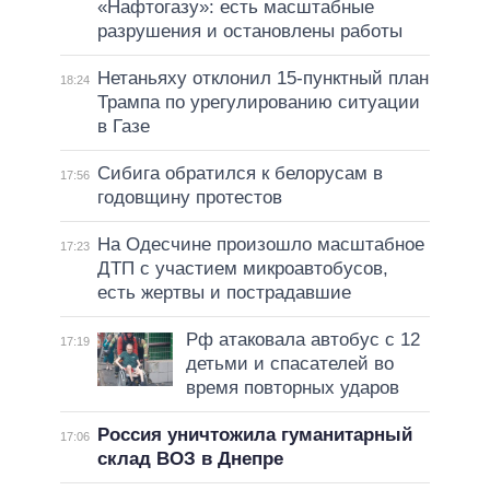
«Нафтогазу»: есть масштабные
разрушения и остановлены работы
Нетаньяху отклонил 15-пунктный план
18:24
Трампа по урегулированию ситуации
в Газе
Сибига обратился к белорусам в
17:56
годовщину протестов
На Одесчине произошло масштабное
17:23
ДТП с участием микроавтобусов,
есть жертвы и пострадавшие
Рф атаковала автобус с 12
17:19
детьми и спасателей во
время повторных ударов
Россия уничтожила гуманитарный
17:06
склад ВОЗ в Днепре