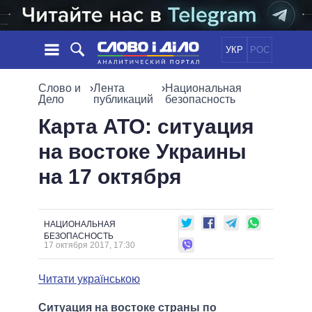
УКР
РОС
НОВОСТИ
Слово и
›
Лента
›
Национальная
Дело
публикаций
безопасность
ОБЕЩАНИЯ
ЛЕНТА
ПОЛИТИКА
Карта АТО: ситуация
СОБЫТИЯ
ЭКОНОМИКА
на востоке Украины
ПОЛИТИКИ
СТАТЬИ
ОБЩЕСТВО
на 17 октября
ИНФОГРАФИКА
МНЕНИЯ
МИР
ВСЕ ПОЛИТИКИ
ОБЗОРЫ
ПРЕЗИДЕНТ И ОФИС
ВИДЕО
ДАЙДЖЕСТЫ
ВЕРХОВНАЯ РАДА
НАЦИОНАЛЬНАЯ
БЕЗОПАСНОСТЬ
ПОДДЕРЖАТЬ
КАБИНЕТ МИНИСТРОВ
17 октября 2017, 17:30
ГЛАВЫ ОБЛАДМИНИСТРАЦИЙ
СРАВНЕНИЕ ПОЛИТИКОВ
Читати українською
МЭРЫ
ВСЕ ПЕРСОНЫ
Ситуация на востоке страны по