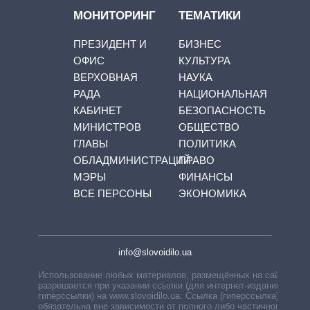
МОНИТОРИНГ
ТЕМАТИКИ
ПРЕЗИДЕНТ И
БИЗНЕС
ОФИС
КУЛЬТУРА
ВЕРХОВНАЯ
НАУКА
РАДА
НАЦИОНАЛЬНАЯ
КАБИНЕТ
БЕЗОПАСНОСТЬ
МИНИСТРОВ
ОБЩЕСТВО
ГЛАВЫ
ПОЛИТИКА
ОБЛАДМИНИСТРАЦИЙ
ПРАВО
МЭРЫ
ФИНАНСЫ
ВСЕ ПЕРСОНЫ
ЭКОНОМИКА
info@slovoidilo.ua
Использование любых материалов, размещённых на сайте,
разрешается при указании ссылки (для интернет-изданий —
гиперссылки) на www.slovoidilo.ua. Ссылка (гиперссылка)
обязательна вне зависимости от полного либо частичного