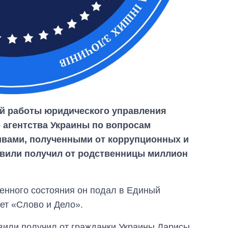
ой работы юридического управления
 агентства Украины по вопросам
ивами, полученными от коррупционных и
От 1 месяца – до 5
швили получил от родственницы миллион
лет: кто и как долго
занимал
должность
руководителя СВР
енного состояния он подал в Единый
ет «Слово и Дело».
вили получил от гражданки Украины Ларисы