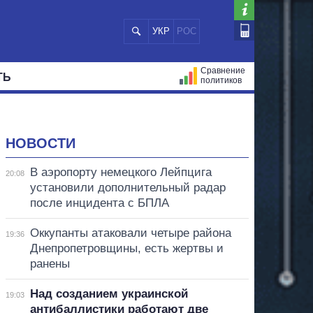
УКР
РОС
Сравнение
ТЬ
политиков
СТРАЦИЙ
МЭРЫ
ВСЕ ПЕРСОНЫ
НОВОСТИ
В аэропорту немецкого Лейпцига
20:08
установили дополнительный радар
после инцидента с БПЛА
Оккупанты атаковали четыре района
19:36
Днепропетровщины, есть жертвы и
ранены
Над созданием украинской
19:03
антибаллистики работают две