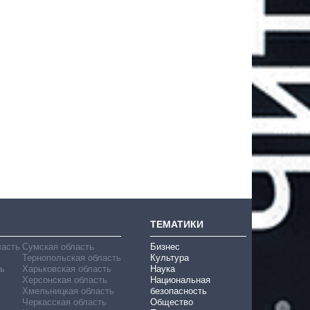
ТЕМАТИКИ
ласть
Сумская область
Бизнес
Тернопольская область
Культура
ь
Харьковская область
Наука
Херсонская область
Национальная
Хмельницкая область
безопасность
Черкасская область
Общество