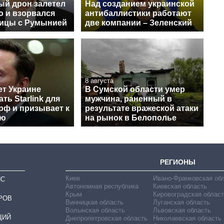
ый дрон залетел
Над созданием украинской
ю и взорвался
антибаллистики работают
ницы с Румынией
две компании – Зеленский
8 августа
ет Украине
В Сумской области умер
ть Starlink для
мужчина, раненный в
рф и призывает к
результате вражеской атаки
ию
на рынок в Белополье
РЕГИОНЫ
Киев
Ивано-Франковская об
ИС
Автономная республика
Киевская область
Крым
Кировоградская област
РОВ
Винницкая область
Луганская область
Волынская область
Львовская область
ЦИЙ
Днепропетровская область
Николаевская область