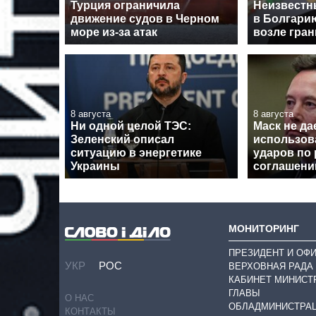
Турция ограничила
Неизвестн
движение судов в Черном
в Болгари
море из-за атак
возле гра
8 августа
8 августа
Ни одной целой ТЭС:
Маск не да
Зеленский описал
использова
ситуацию в энергетике
ударов по 
Украины
соглашен
МОНИТОРИНГ
ПРЕЗИДЕНТ И ОФ
УКР
РОС
ВЕРХОВНАЯ РАДА
КАБИНЕТ МИНИСТ
ГЛАВЫ
О НАС
ОБЛАДМИНИСТРА
КОНТАКТЫ