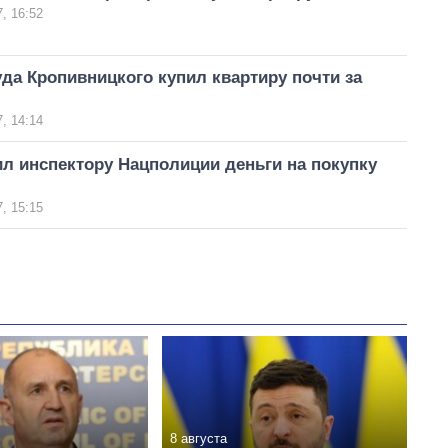
, 16:52
да Кропивницкого купил квартиру почти за
, 14:14
л инспектору Нацполиции деньги на покупку
, 15:15
8 августа