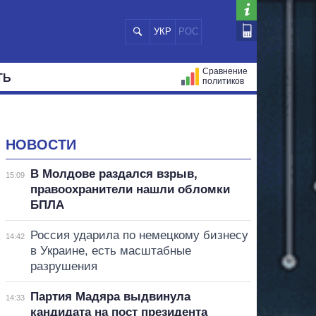
УКР
РОС
Сравнение
ТЬ
политиков
СТРАЦИЙ
МЭРЫ
ВСЕ ПЕРСОНЫ
НОВОСТИ
В Молдове раздался взрыв,
15:09
правоохранители нашли обломки
БПЛА
Россия ударила по немецкому бизнесу
14:42
в Украине, есть масштабные
разрушения
Партия Мадяра выдвинула
14:33
кандидата на пост президента