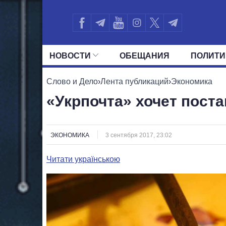
НОВОСТИ
ОБЕЩАНИЯ
ПОЛИТИ
ВСЕ ПОЛИТИКИ
ПРЕЗИДЕНТ И ОФ
Слово и Дело
›
Лента публикаций
›
Экономика
«Укрпочта» хочет пост
ЭКОНОМИКА
3 сентября 2017, 23:02
Читати українською