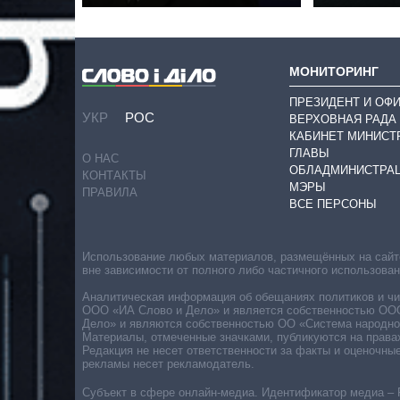
МОНИТОРИНГ
ПРЕЗИДЕНТ И ОФ
УКР
РОС
ВЕРХОВНАЯ РАДА
КАБИНЕТ МИНИСТ
ГЛАВЫ
О НАС
ОБЛАДМИНИСТРА
КОНТАКТЫ
МЭРЫ
ПРАВИЛА
ВСЕ ПЕРСОНЫ
Использование любых материалов, размещённых на сайте,
вне зависимости от полного либо частичного использова
Аналитическая информация об обещаниях политиков и чин
ООО «ИА Слово и Дело» и является собственностью ООО 
Дело» и являются собственностью ОО «Система народног
Материалы, отмеченные значками, публикуются на права
Редакция не несет ответственности за факты и оценочны
рекламы несет рекламодатель.
Субъект в сфере онлайн-медиа. Идентификатор медиа – 