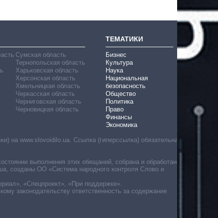
ТЕМАТИКИ
ласть
Сумская область
Бизнес
Тернопольская область
Культура
ь
Харьковская область
Наука
Херсонская область
Национальная
Хмельницкая область
безопасность
Черкасская область
Общество
Черниговская область
Политика
Черновицкая область
Право
Финансы
Экономика
) на www.slovoidilo.ua. Ссылка (гиперссылка) обязательна
состоянии выполнения этих обещаний, собрана и обработана
ua, созданы ОО «Система народного контроля Слово и
ериал», «Спецпроект», «При поддержке».
скому законодательству ответственность за содержание