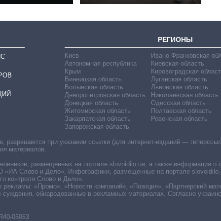
РЕГИОНЫ
Киев
Ивано-Франковская об
ИС
Автономная республика
Киевская область
Крым
Кировоградская област
РОВ
Винницкая область
Луганская область
Волынская область
Львовская область
ЦИЙ
Днепропетровская область
Николаевская область
Донецкая область
Одесская область
Житомирская область
Полтавская область
Закарпатская область
Ровенская область
Запорожская область
 разрешается при указании ссылки (для интернет-изданий — гиперссылки
ния материалов.
овников, размещенных на портале slovoidilo.ua, а также информация о 
«ИА Слово и Дело». Инфографики, размещенные на портале slovoidilo.
о контроля Слово и Дело».
х рекламы: «Промо», «Новости компаний», «Позиция», «Партнерский мат
е суждения, обнародованные в рекламных материалах. Согласно украин
R40-05063