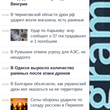
Венгрии
В Черниговской области дрон рф
14:09
ударил возле магазина, есть раненые
Удар по Харькову: мэр
13:53
сообщил о 37 пострадавших
и 1 погибшем
В Румынии отвели угрозу для АЭС, но
13:41
ненадолго
В Одессе выросло количество
13:28
раненых после атаки дронов
В Болгарии объяснили, как украинский
13:03
дрон мог оказаться на ее территории
Силы обороны ударили по
12:54
складу россиян в Перекопе