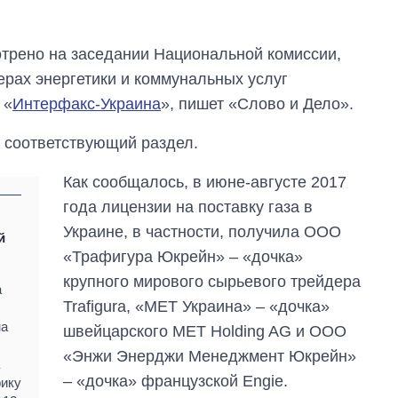
трено на заседании Национальной комиссии,
рах энергетики и коммунальных услуг
 «
Интерфакс-Украина
», пишет «Слово и Дело».
н соответствующий раздел.
Как сообщалось, в июне-августе 2017
года лицензии на поставку газа в
Как за 10 лет
Украине, в частности, получила ООО
изменилось
й
количество
«Трафигура Юкрейн» – «дочка»
поступающих в
крупного мирового сырьевого трейдера
бакалавриат,
а
магистратуру и
Trafigura, «МЕТ Украина» – «дочка»
аспирантуру
на
швейцарского MET Holding AG и ООО
«Энжи Энерджи Менеджмент Юкрейн»
– «дочка» французской Engie.
фику