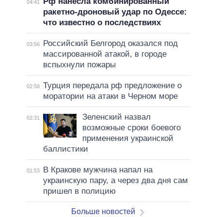
Рф нанесла комбинированный
04:41
ракетно-дроновый удар по Одессе:
что известно о последствиях
Российский Белгород оказался под
03:56
массированной атакой, в городе
вспыхнули пожары
Турция передала рф предложение о
02:58
моратории на атаки в Черном море
Зеленский назвал
02:31
возможные сроки боевого
применения украинской
баллистики
В Кракове мужчина напал на
01:53
украинскую пару, а через два дня сам
пришел в полицию
Больше новостей