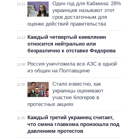
Один год для Кабмина: 28%
12:21
украинцев называют этот
срок достаточным для
оценки действий правительства
Каждый четвертый киевлянин
12:12
относится нейтрально или
безразлично к отставке Федорова
Россия уничтожила все АЗС в одной
12:06
из общин на Полтавщине
Стало известно, как
11:39
украинцы оценивают
участие блогеров в
протестных акциях
Каждый третий украинец считает,
11:35
что смена главкома произошла под
давлением протестов