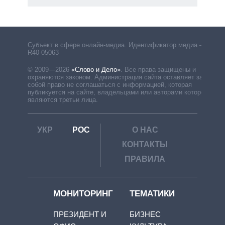
Субъект в сфере онлайн-медиа. Идентификатор медиа –
R40-05063
© 2009—2026
«Слово и Дело»
.
Все права защищены и
охраняются законом. Администрация сайта оставляет за
собой право не соглашаться с информацией, которая
публикуется на сайте, владельцами или авторами которой
являются третьи лица.
УКР
РОС
О НАС
КОНТАКТЫ
ПРАВИЛА
МОНИТОРИНГ
ТЕМАТИКИ
ПРЕЗИДЕНТ И
БИЗНЕС