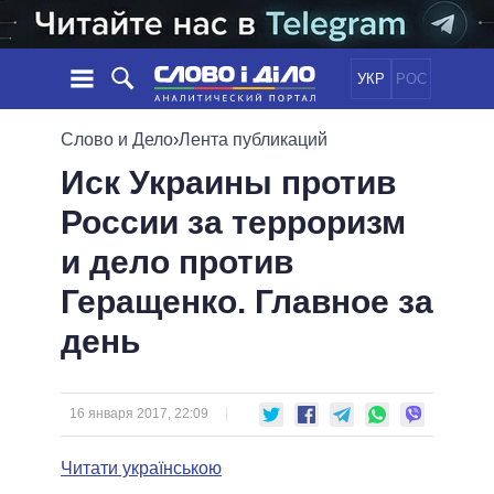
УКР
РОС
НОВОСТИ
Слово и Дело
›
Лента публикаций
Иск Украины против
ОБЕЩАНИЯ
ЛЕНТА
ПОЛИТИКА
России за терроризм
СОБЫТИЯ
ЭКОНОМИКА
ПОЛИТИКИ
и дело против
СТАТЬИ
ОБЩЕСТВО
ИНФОГРАФИКА
МНЕНИЯ
МИР
ВСЕ ПОЛИТИКИ
Геращенко. Главное за
ОБЗОРЫ
ПРЕЗИДЕНТ И ОФИС
день
ВИДЕО
ДАЙДЖЕСТЫ
ВЕРХОВНАЯ РАДА
ПОДДЕРЖАТЬ
КАБИНЕТ МИНИСТРОВ
ГЛАВЫ ОБЛАДМИНИСТРАЦИЙ
16 января 2017, 22:09
СРАВНЕНИЕ ПОЛИТИКОВ
МЭРЫ
Читати українською
ВСЕ ПЕРСОНЫ