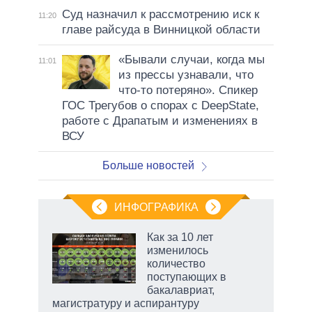
Суд назначил к рассмотрению иск к
11:20
главе райсуда в Винницкой области
«Бывали случаи, когда мы
11:01
из прессы узнавали, что
что-то потеряно». Спикер
ГОС Трегубов о спорах с DeepState,
работе с Драпатым и изменениях в
ВСУ
Больше новостей
ИНФОГРАФИКА
 как
Как за 10 лет
чипы
изменилось
ды и
количество
т на
поступающих в
бакалавриат,
магистратуру и аспирантуру
рф