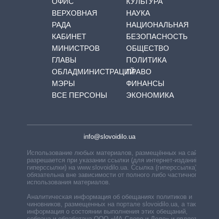
ОФИС
КУЛЬТУРА
ВЕРХОВНАЯ
НАУКА
РАДА
НАЦИОНАЛЬНАЯ
КАБИНЕТ
БЕЗОПАСНОСТЬ
МИНИСТРОВ
ОБЩЕСТВО
ГЛАВЫ
ПОЛИТИКА
ОБЛАДМИНИСТРАЦИЙ
ПРАВО
МЭРЫ
ФИНАНСЫ
ВСЕ ПЕРСОНЫ
ЭКОНОМИКА
info@slovoidilo.ua
Использование любых материалов, размещённых на сайте,
разрешается при указании ссылки (для интернет-изданий —
гиперссылки) на www.slovoidilo.ua. Ссылка (гиперссылка)
обязательна вне зависимости от полного либо частичного
использования материалов.
Аналитическая информация об обещаниях политиков и
чиновников, размещенных на портале slovoidilo.ua, а также
информация о состоянии выполнения этих обещаний,
собрана и обработана ООО «ИА Слово и Дело» и является