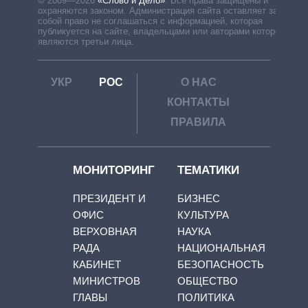
© 2009—2026
«Слово и Дело»
.
Все права защищены и
охраняются законом. Администрация сайта оставляет за
собой право не соглашаться с информацией, которая
публикуется на сайте, владельцами или авторами которой
являются третьи лица.
УКР
РОС
О НАС
КОНТАКТЫ
ПРАВИЛА
МОНИТОРИНГ
ТЕМАТИКИ
ПРЕЗИДЕНТ И
БИЗНЕС
ОФИС
КУЛЬТУРА
ВЕРХОВНАЯ
НАУКА
РАДА
НАЦИОНАЛЬНАЯ
КАБИНЕТ
БЕЗОПАСНОСТЬ
МИНИСТРОВ
ОБЩЕСТВО
ГЛАВЫ
ПОЛИТИКА