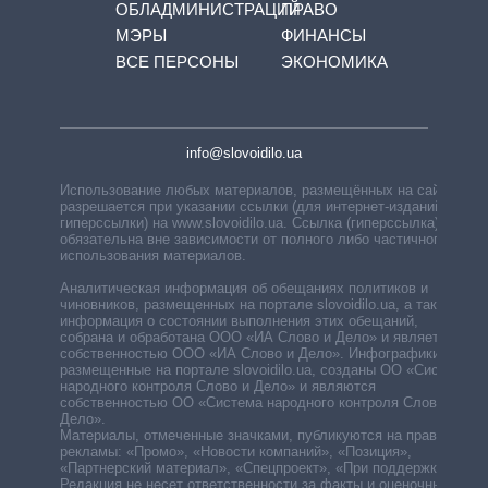
ОБЛАДМИНИСТРАЦИЙ
ПРАВО
МЭРЫ
ФИНАНСЫ
ВСЕ ПЕРСОНЫ
ЭКОНОМИКА
info@slovoidilo.ua
Использование любых материалов, размещённых на сайте,
разрешается при указании ссылки (для интернет-изданий —
гиперссылки) на www.slovoidilo.ua. Ссылка (гиперссылка)
обязательна вне зависимости от полного либо частичного
использования материалов.
Аналитическая информация об обещаниях политиков и
чиновников, размещенных на портале slovoidilo.ua, а также
информация о состоянии выполнения этих обещаний,
собрана и обработана ООО «ИА Слово и Дело» и является
собственностью ООО «ИА Слово и Дело». Инфографики,
размещенные на портале slovoidilo.ua, созданы ОО «Система
народного контроля Слово и Дело» и являются
собственностью ОО «Система народного контроля Слово и
Дело».
Материалы, отмеченные значками, публикуются на правах
рекламы: «Промо», «Новости компаний», «Позиция»,
«Партнерский материал», «Спецпроект», «При поддержке».
Редакция не несет ответственности за факты и оценочные