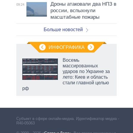
Дроны атаковали два НПЗ в
09:24
россии, вспыхнули
масштабные пожары
Больше новостей
ИНФОГРАФИКА
еля
Восемь
массированных
ударов по Украине за
лето: Киев и область
стали главной целью
рф
Субъект в сфере онлайн-медиа. Идентификатор медиа –
R40-05063