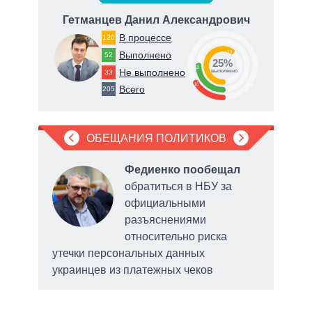
ич
Гетманцев Данил Александрович
Ду
В процессе
120
59
Выполнено
52
25%
25
Не выполнено
33
о
выполнено
16
Всего
205
ОБЕЩАНИЯ ПОЛИТИКОВ
ла
Федиенко пообещал
рку
обратиться в НБУ за
официальными
нии
разъяснениями
относительно риска
утечки персональных данных
украинцев из платежных чеков