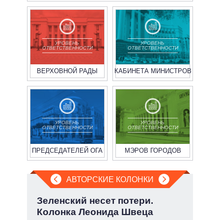
УРОВЕНЬ
УРОВЕНЬ
ОТВЕТСТВЕННОСТИ
ОТВЕТСТВЕННОСТИ
ВЕРХОВНОЙ РАДЫ
КАБИНЕТА МИНИСТРОВ
УРОВЕНЬ
УРОВЕНЬ
ОТВЕТСТВЕННОСТИ
ОТВЕТСТВЕННОСТИ
ПРЕДСЕДАТЕЛЕЙ ОГА
МЭРОВ ГОРОДОВ
АВТОРСКИЕ КОЛОНКИ
но
Зеленский несет потери.
Июл
Колонка Леонида Швеца
Кол