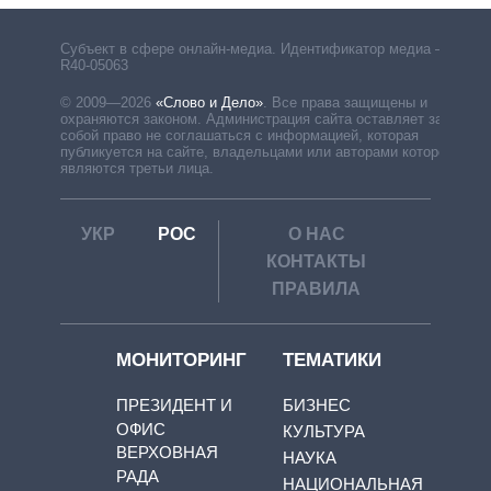
Субъект в сфере онлайн-медиа. Идентификатор медиа –
R40-05063
© 2009—2026
«Слово и Дело»
.
Все права защищены и
охраняются законом. Администрация сайта оставляет за
собой право не соглашаться с информацией, которая
публикуется на сайте, владельцами или авторами которой
являются третьи лица.
УКР
РОС
О НАС
КОНТАКТЫ
ПРАВИЛА
МОНИТОРИНГ
ТЕМАТИКИ
ПРЕЗИДЕНТ И
БИЗНЕС
ОФИС
КУЛЬТУРА
ВЕРХОВНАЯ
НАУКА
РАДА
НАЦИОНАЛЬНАЯ