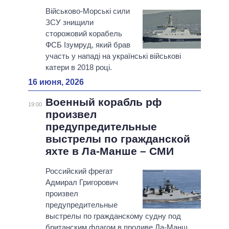
Військово-Морські сили
ЗСУ знищили
сторожовий корабель
ФСБ Ізумруд, який брав
участь у нападі на українські військові
катери в 2018 році.
16 июня, 2026
Военный корабль рф
19:00
произвел
предупредительные
выстрелы по гражданской
яхте в Ла-Манше – СМИ
Российский фрегат
Адмирал Григорович
произвел
предупредительные
выстрелы по гражданскому судну под
британским флагом в проливе Ла-Манш.