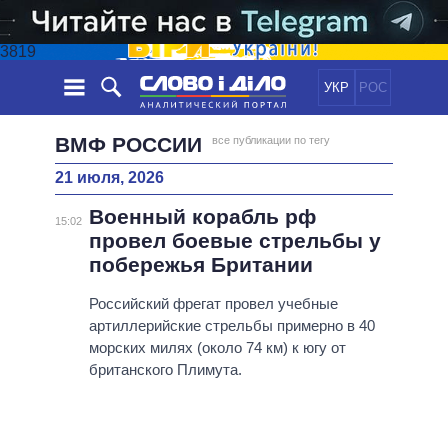
3819
УКР
РОС
НОВОСТИ
ВМФ РОССИИ
все публикации по тегу
21 июля, 2026
ОБЕЩАНИЯ
ЛЕНТА
ПОЛИТИКА
Военный корабль рф
СОБЫТИЯ
ЭКОНОМИКА
15:02
ПОЛИТИКИ
провел боевые стрельбы у
СТАТЬИ
ОБЩЕСТВО
побережья Британии
ИНФОГРАФИКА
МНЕНИЯ
МИР
ВСЕ ПОЛИТИКИ
ОБЗОРЫ
Российский фрегат провел учебные
ПРЕЗИДЕНТ И ОФИС
ВИДЕО
артиллерийские стрельбы примерно в 40
ДАЙДЖЕСТЫ
ВЕРХОВНАЯ РАДА
морских милях (около 74 км) к югу от
ПОДДЕРЖАТЬ
КАБИНЕТ МИНИСТРОВ
британского Плимута.
ГЛАВЫ ОБЛАДМИНИСТРАЦИЙ
СРАВНЕНИЕ ПОЛИТИКОВ
МЭРЫ