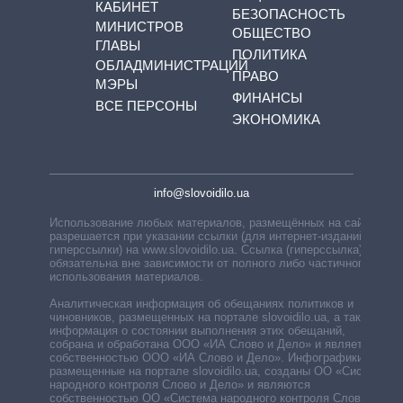
КАБИНЕТ
БЕЗОПАСНОСТЬ
МИНИСТРОВ
ОБЩЕСТВО
ГЛАВЫ
ПОЛИТИКА
ОБЛАДМИНИСТРАЦИЙ
ПРАВО
МЭРЫ
ФИНАНСЫ
ВСЕ ПЕРСОНЫ
ЭКОНОМИКА
info@slovoidilo.ua
Использование любых материалов, размещённых на сайте,
разрешается при указании ссылки (для интернет-изданий —
гиперссылки) на www.slovoidilo.ua. Ссылка (гиперссылка)
обязательна вне зависимости от полного либо частичного
использования материалов.
Аналитическая информация об обещаниях политиков и
чиновников, размещенных на портале slovoidilo.ua, а также
информация о состоянии выполнения этих обещаний,
собрана и обработана ООО «ИА Слово и Дело» и является
собственностью ООО «ИА Слово и Дело». Инфографики,
размещенные на портале slovoidilo.ua, созданы ОО «Система
народного контроля Слово и Дело» и являются
собственностью ОО «Система народного контроля Слово и