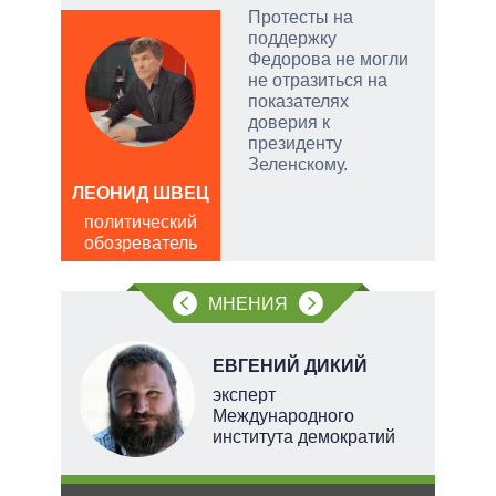
Протесты на
поддержку
ой
Федорова не могли
не отразиться на
показателях
доверия к
президенту
и
Зеленскому.
ЛЕОНИД ШВЕЦ
ЛЕО
политический
пол
обозреватель
обо
МНЕНИЯ
О
ЕВГЕНИЙ ДИКИЙ
перт
эксперт
Международного
института демократий