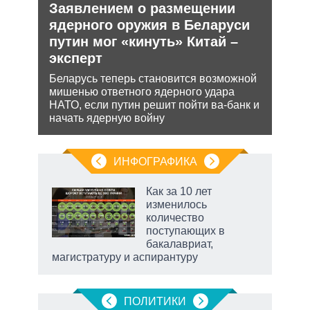
Заявлением о размещении
Рос
ядерного оружия в Беларуси
нич
путин мог «кинуть» Китай –
Укр
эксперт
ения
Разм
терр
Беларусь теперь становится возможной
ляет
Минс
мишенью ответного ядерного удара
сове
НАТО, если путин решит пойти ва-банк и
начать ядерную войну
ИНФОГРАФИКА
еля
Как за 10 лет
изменилось
количество
поступающих в
бакалавриат,
магистратуру и аспирантуру
ПОЛИТИКИ