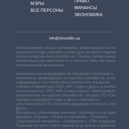
ПРАВО
МЭРЫ
ФИНАНСЫ
ВСЕ ПЕРСОНЫ
ЭКОНОМИКА
info@slovoidilo.ua
Использование любых материалов, размещённых на сайте,
разрешается при указании ссылки (для интернет-изданий —
гиперссылки) на www.slovoidilo.ua. Ссылка (гиперссылка)
обязательна вне зависимости от полного либо частичного
использования материалов.
Аналитическая информация об обещаниях политиков и
чиновников, размещенных на портале slovoidilo.ua, а также
информация о состоянии выполнения этих обещаний,
собрана и обработана ООО «ИА Слово и Дело» и является
собственностью ООО «ИА Слово и Дело». Инфографики,
размещенные на портале slovoidilo.ua, созданы ОО «Система
народного контроля Слово и Дело» и являются
собственностью ОО «Система народного контроля Слово и
Дело».
Материалы, отмеченные значками, публикуются на правах
рекламы: «Промо», «Новости компаний», «Позиция»,
«Партнерский материал», «Спецпроект», «При поддержке».
Редакция не несет ответственности за факты и оценочные