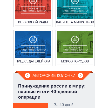
УРОВЕНЬ
УРОВЕНЬ
ОТВЕТСТВЕННОСТИ
ОТВЕТСТВЕННОСТИ
ВЕРХОВНОЙ РАДЫ
КАБИНЕТА МИНИСТРОВ
УРОВЕНЬ
УРОВЕНЬ
ОТВЕТСТВЕННОСТИ
ОТВЕТСТВЕННОСТИ
ПРЕДСЕДАТЕЛЕЙ ОГА
МЭРОВ ГОРОДОВ
АВТОРСКИЕ КОЛОНКИ
:
Принуждение россии к миру:
Пят
первые итоги 40-дневной
Укр
операции
тый
За 40 дней