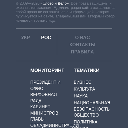
© 2009—2026
«Слово и Дело»
.
Все права защищены и
охраняются законом. Администрация сайта оставляет за
собой право не соглашаться с информацией, которая
публикуется на сайте, владельцами или авторами которой
являются третьи лица.
УКР
РОС
О НАС
КОНТАКТЫ
ПРАВИЛА
МОНИТОРИНГ
ТЕМАТИКИ
ПРЕЗИДЕНТ И
БИЗНЕС
ОФИС
КУЛЬТУРА
ВЕРХОВНАЯ
НАУКА
РАДА
НАЦИОНАЛЬНАЯ
КАБИНЕТ
БЕЗОПАСНОСТЬ
МИНИСТРОВ
ОБЩЕСТВО
ГЛАВЫ
ПОЛИТИКА
ОБЛАДМИНИСТРАЦИЙ