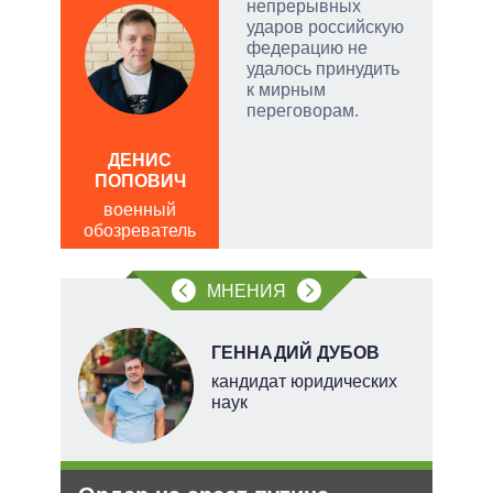
непрерывных
ударов российскую
чатые
федерацию не
ем
удалось принудить
к мирным
переговорам.
а
АЛ
Р
ДЕНИС
ПОПОВИЧ
пол
обо
военный
обозреватель
МНЕНИЯ
ГЕННАДИЙ ДУБОВ
тель
кандидат юридических
наук