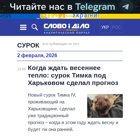
4595
УКР
РОС
НОВОСТИ
СУРОК
все публикации по тегу
2 февраля, 2026
ОБЕЩАНИЯ
ЛЕНТА
ПОЛИТИКА
Когда ждать весеннее
СОБЫТИЯ
ЭКОНОМИКА
13:59
ПОЛИТИКИ
тепло: сурок Тимка под
СТАТЬИ
ОБЩЕСТВО
Харьковом сделал прогноз
ИНФОГРАФИКА
МНЕНИЯ
МИР
ВСЕ ПОЛИТИКИ
ОБЗОРЫ
Новый сурок Тимка IV,
ПРЕЗИДЕНТ И ОФИС
ВИДЕО
проживающий на
ДАЙДЖЕСТЫ
ВЕРХОВНАЯ РАДА
Харьковщине, сделал
ПОДДЕРЖАТЬ
КАБИНЕТ МИНИСТРОВ
уже традиционный
ГЛАВЫ ОБЛАДМИНИСТРАЦИЙ
прогноз – когда в этом году ждать весну и
СРАВНЕНИЕ ПОЛИТИКОВ
будет ли она ранней.
МЭРЫ