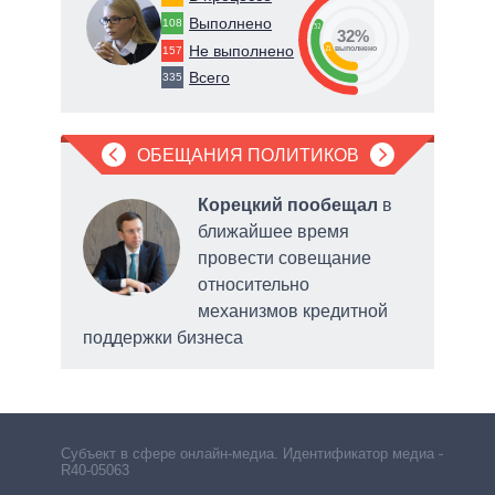
Выполнено
108
32
32%
Не выполнено
78
21
157
о
выполнено
Всего
335
ОБЕЩАНИЯ ПОЛИТИКОВ
что в
Корецкий пообещал
в
даст
ближайшее время
 суд
провести совещание
ения
относительно
мани
механизмов кредитной
поддержки бизнеса
Субъект в сфере онлайн-медиа. Идентификатор медиа –
R40-05063