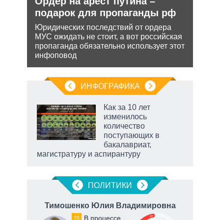
и
Ордер на арест путина –
Анн
О и
подарок для пропаганды рф
не 
НА
Юридических последствий от ордера
МУС ожидать не стоит, а вот российская
ии на
Може
пропаганда обязательно использует этот
 по
анне
инфоповод
може
попы
ИНФОГРАФИКА
Как за 10 лет
изменилось
количество
ет
поступающих в
бакалавриат,
магистратуру и аспирантуру
ПОЛИТИКИ
ч
Тимошенко Юлия Владимировна
В процессе
47
70