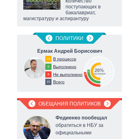
 на
количество
поступающих в
бакалавриат,
магистратуру и аспирантуру
ПОЛИТИКИ
Ермак Андрей Борисович
В процессе
18
51
Выполнено
9
26%
26
Не выполнено
8
23
о
выполнено
Всего
35
ОБЕЩАНИЯ ПОЛИТИКОВ
Федиенко пообещал
обратиться в НБУ за
официальными