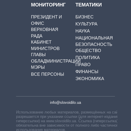
МОНИТОРИНГ
ТЕМАТИКИ
ПРЕЗИДЕНТ И
БИЗНЕС
ОФИС
КУЛЬТУРА
ВЕРХОВНАЯ
НАУКА
РАДА
НАЦИОНАЛЬНАЯ
КАБИНЕТ
БЕЗОПАСНОСТЬ
МИНИСТРОВ
ОБЩЕСТВО
ГЛАВЫ
ПОЛИТИКА
ОБЛАДМИНИСТРАЦИЙ
ПРАВО
МЭРЫ
ФИНАНСЫ
ВСЕ ПЕРСОНЫ
ЭКОНОМИКА
info@slovoidilo.ua
Использование любых материалов, размещённых на сайте,
разрешается при указании ссылки (для интернет-изданий —
гиперссылки) на www.slovoidilo.ua. Ссылка (гиперссылка)
обязательна вне зависимости от полного либо частичного
использования материалов.