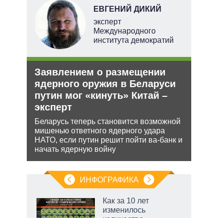
ЕВГЕНИЙ ДИКИЙ
тель
эксперт
Международного
института демократий
и
Заявлением о размещении
Орд
О и
ядерного оружия в Беларуси
под
путин мог «кинуть» Китай –
Юрид
эксперт
МУС 
ии на
проп
 по
Беларусь теперь становится возможной
инфо
мишенью ответного ядерного удара
НАТО, если путин решит пойти ва-банк и
начать ядерную войну
ИНФОГРАФИКА
рифы
Как за 10 лет
у в
изменилось