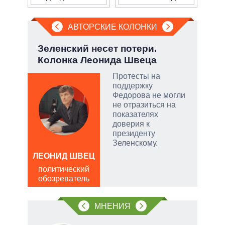
АВТОРСКИЕ КОЛОНКИ
у:
Зеленский несет потери.
Пят
Колонка Леонида Швеца
Укр
Протесты на
поддержку
Федорова не могли
не отразиться на
скую
показателях
доверия к
дить
президенту
Зеленскому.
ЛЕОНИД ШВЕЦ
АЛ
Р
политический
обозреватель
пол
обо
МНЕНИЯ