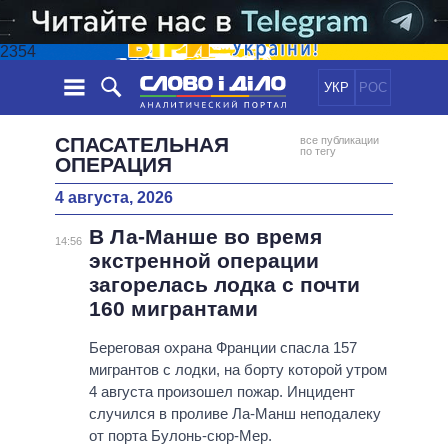
2354
УКР
РОС
НОВОСТИ
СПАСАТЕЛЬНАЯ
все публикации
по тегу
ОПЕРАЦИЯ
ОБЕЩАНИЯ
ЛЕНТА
ПОЛИТИКА
4 августа, 2026
СОБЫТИЯ
ЭКОНОМИКА
ПОЛИТИКИ
В Ла-Манше во время
14:56
СТАТЬИ
ОБЩЕСТВО
экстренной операции
ИНФОГРАФИКА
МНЕНИЯ
МИР
ВСЕ ПОЛИТИКИ
загорелась лодка с почти
ОБЗОРЫ
ПРЕЗИДЕНТ И ОФИС
160 мигрантами
ВИДЕО
ДАЙДЖЕСТЫ
ВЕРХОВНАЯ РАДА
Береговая охрана Франции спасла 157
ПОДДЕРЖАТЬ
КАБИНЕТ МИНИСТРОВ
мигрантов с лодки, на борту которой утром
ГЛАВЫ ОБЛАДМИНИСТРАЦИЙ
4 августа произошел пожар. Инцидент
СРАВНЕНИЕ ПОЛИТИКОВ
случился в проливе Ла-Манш неподалеку
МЭРЫ
от порта Булонь-сюр-Мер.