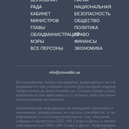
РАДА
НАЦИОНАЛЬНАЯ
КАБИНЕТ
БЕЗОПАСНОСТЬ
МИНИСТРОВ
ОБЩЕСТВО
ГЛАВЫ
ПОЛИТИКА
ОБЛАДМИНИСТРАЦИЙ
ПРАВО
МЭРЫ
ФИНАНСЫ
ВСЕ ПЕРСОНЫ
ЭКОНОМИКА
info@slovoidilo.ua
Использование любых материалов, размещённых на сайте,
разрешается при указании ссылки (для интернет-изданий —
гиперссылки) на www.slovoidilo.ua. Ссылка (гиперссылка)
обязательна вне зависимости от полного либо частичного
использования материалов.
Аналитическая информация об обещаниях политиков и
чиновников, размещенных на портале slovoidilo.ua, а также
информация о состоянии выполнения этих обещаний,
собрана и обработана ООО «ИА Слово и Дело» и является
собственностью ООО «ИА Слово и Дело». Инфографики,