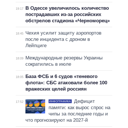
В Одессе увеличилось количество
19:17
пострадавших из-за российских
обстрелов стадиона «Черноморец»
Чехия усилит защиту аэропортов
18:45
после инцидента с дроном в
Лейпциге
Международные резервы Украины
18:09
сократились в июле
База ФСБ и 6 судов «теневого
18:05
флота»: СБС атаковали более 100
вражеских целей россиян
Дефицит
ИНФОГРАФИКА
17:52
памяти: как вырос спрос на
чипы за последние годы и
что прогнозируют на 2027-й