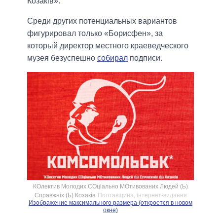
Козаків».
Среди других потенциальных вариантов
фигурировал только «Борисфен», за
который директор местного краеведческого
музея безуспешно
собирал
подписи.
КОлектив Молодих СОціально МОтивованих Людей (Ь)
Справжніх (Ь) Козаків
Полтавщина, інтернет-видання
Изображение максимального размера (откроется в новом
окне)