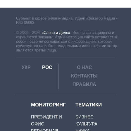
Субъект в сфере онлайн-медиа. Идентификатор медиа –
R40-05063
© 2009—2026
«Слово и Дело»
.
Все права защищены и
охраняются законом. Администрация сайта оставляет за
собой право не соглашаться с информацией, которая
публикуется на сайте, владельцами или авторами которой
являются третьи лица.
УКР
РОС
О НАС
КОНТАКТЫ
ПРАВИЛА
МОНИТОРИНГ
ТЕМАТИКИ
ПРЕЗИДЕНТ И
БИЗНЕС
ОФИС
КУЛЬТУРА
ВЕРХОВНАЯ
НАУКА