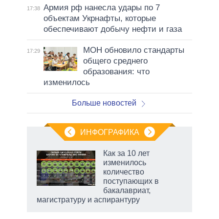
Армия рф нанесла удары по 7
17:38
объектам Укрнафты, которые
обеспечивают добычу нефти и газа
МОН обновило стандарты
17:29
общего среднего
образования: что
изменилось
Больше новостей
ИНФОГРАФИКА
 как
Как за 10 лет
чипы
изменилось
ды и
количество
т на
поступающих в
бакалавриат,
магистратуру и аспирантуру
рф