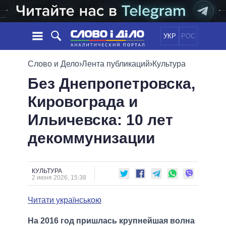
УКР
РОС
НОВОСТИ
Слово и Дело
›
Лента публикаций
›
Культура
Без Днепропетровска,
ОБЕЩАНИЯ
ЛЕНТА
ПОЛИТИКА
Кировограда и
СОБЫТИЯ
ЭКОНОМИКА
ПОЛИТИКИ
Ильичевска: 10 лет
СТАТЬИ
ОБЩЕСТВО
ИНФОГРАФИКА
МНЕНИЯ
МИР
ВСЕ ПОЛИТИКИ
декоммунизации
ОБЗОРЫ
ПРЕЗИДЕНТ И ОФИС
ВИДЕО
ДАЙДЖЕСТЫ
ВЕРХОВНАЯ РАДА
КУЛЬТУРА
ПОДДЕРЖАТЬ
КАБИНЕТ МИНИСТРОВ
2 июня 2026, 15:38
ГЛАВЫ ОБЛАДМИНИСТРАЦИЙ
СРАВНЕНИЕ ПОЛИТИКОВ
Читати українською
МЭРЫ
ВСЕ ПЕРСОНЫ
На 2016 год пришлась крупнейшая волна