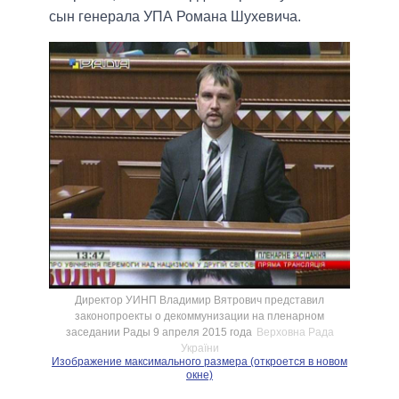
сын генерала УПА Романа Шухевича.
Директор УИНП Владимир Вятрович представил
законопроекты о декоммунизации на пленарном
заседании Рады 9 апреля 2015 года
Верховна Рада
України
Изображение максимального размера (откроется в новом
окне)