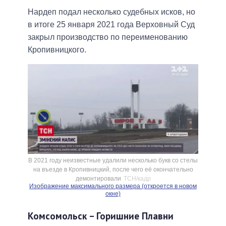
Нардеп подал несколько судебных исков, но
в итоге 25 января 2021 года Верховный Суд
закрыл производство по переименованию
Кропивницкого.
В 2021 году неизвестные удалили несколько букв со стелы
на въезде в Кропивницкий, после чего её окончательно
демонтировали
ТСН/кадр
Изображение максимального размера (откроется в новом
окне)
Комсомольск – Горишние Плавни