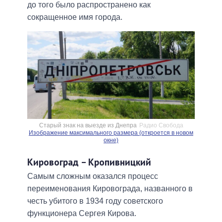
до того было распространено как
сокращенное имя города.
Старый знак на выезде из Днепра
Радио Свобода
Изображение максимального размера (откроется в новом
окне)
Кировоград – Кропивницкий
Самым сложным оказался процесс
переименования Кировограда, названного в
честь убитого в 1934 году советского
функционера Сергея Кирова.