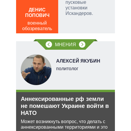
пусковые
ЛЕО
установки
ДЕНИС
пол
Искандеров.
ПОПОВИЧ
обо
военный
обозреватель
МНЕНИЯ
НОВ
АЛЕКСЕЙ ЯКУБИН
политолог
е
Аннексированные рф земли
Рос
аг
не помешают Украине войти в
нич
НАТО
Укр
Может возникнуть вопрос, что делать с
Разм
ень
аннексированными территориями и это
терр