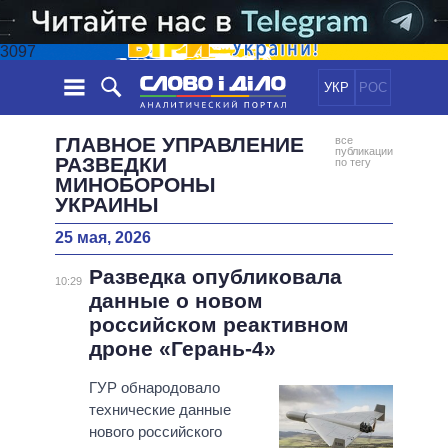
3097
УКР
РОС
НОВОСТИ
ГЛАВНОЕ УПРАВЛЕНИЕ
все
публикации
РАЗВЕДКИ
по тегу
МИНОБОРОНЫ
ОБЕЩАНИЯ
ЛЕНТА
ПОЛИТИКА
УКРАИНЫ
СОБЫТИЯ
ЭКОНОМИКА
ПОЛИТИКИ
25 мая, 2026
СТАТЬИ
ОБЩЕСТВО
ИНФОГРАФИКА
Разведка опубликовала
МНЕНИЯ
МИР
ВСЕ ПОЛИТИКИ
10:29
данные о новом
ОБЗОРЫ
ПРЕЗИДЕНТ И ОФИС
ВИДЕО
российском реактивном
ДАЙДЖЕСТЫ
ВЕРХОВНАЯ РАДА
дроне «Герань-4»
ПОДДЕРЖАТЬ
КАБИНЕТ МИНИСТРОВ
ГУР обнародовало
ГЛАВЫ ОБЛАДМИНИСТРАЦИЙ
СРАВНЕНИЕ ПОЛИТИКОВ
технические данные
МЭРЫ
нового российского