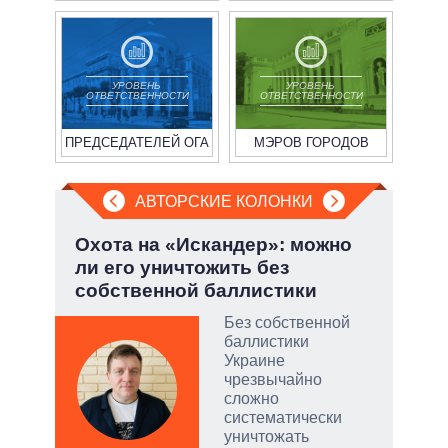
УРОВЕНЬ
УРОВЕНЬ
ОТВЕТСТВЕННОСТИ
ОТВЕТСТВЕННОСТИ
ПРЕДСЕДАТЕЛЕЙ ОГА
МЭРОВ ГОРОДОВ
АВТОРСКИЕ КОЛОНКИ
у:
Охота на «Искандер»: можно
Зел
ли его уничтожить без
Кол
собственной баллистики
Без собственной
баллистики
скую
Украине
чрезвычайно
дить
сложно
систематически
уничтожать