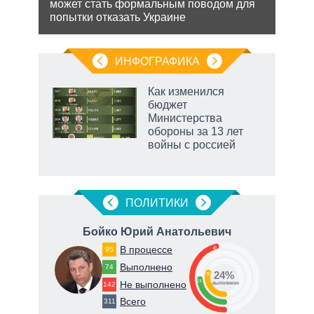
может стать формальным поводом для
Минс
попытки отказать Украине
сове
ИНФОГРАФИКА
Как изменился
бюджет
не за
Министерства
асть
обороны за 13 лет
елью
войны с россией
ПОЛИТИКИ
Бойко Юрий Анатольевич
В процессе
46
95
Выполнено
74
24%
30
24
Не выполнено
142
о
выполнено
Всего
311