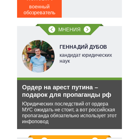
обо
военный
обозреватель
МНЕНИЯ
Н
ГЕННАДИЙ ДУБОВ
кандидат юридических
наук
ли
Ордер на арест путина –
Рез
ти в
подарок для пропаганды рф
рф 
Юридических последствий от ордера
Несм
МУС ожидать не стоит, а вот российская
обяз
ь с
пропаганда обязательно использует этот
поли
 это
инфоповод
важн
 для