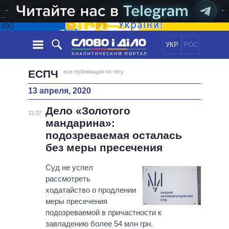
490
УКР
РОС
НОВОСТИ
ЕСПЧ
все публикации по тегу
13 апреля, 2020
ОБЕЩАНИЯ
ЛЕНТА
ПОЛИТИКА
Дело «Золотого
СОБЫТИЯ
ЭКОНОМИКА
11:37
ПОЛИТИКИ
мандарина»:
СТАТЬИ
ОБЩЕСТВО
подозреваемая осталась
ИНФОГРАФИКА
МНЕНИЯ
МИР
ВСЕ ПОЛИТИКИ
без меры пресечения
ОБЗОРЫ
ПРЕЗИДЕНТ И ОФИС
ВИДЕО
Суд не успел
ДАЙДЖЕСТЫ
ВЕРХОВНАЯ РАДА
рассмотреть
ПОДДЕРЖАТЬ
КАБИНЕТ МИНИСТРОВ
ходатайство о продлении
ГЛАВЫ ОБЛАДМИНИСТРАЦИЙ
меры пресечения
СРАВНЕНИЕ ПОЛИТИКОВ
подозреваемой в причастности к
МЭРЫ
завладению более 54 млн грн.