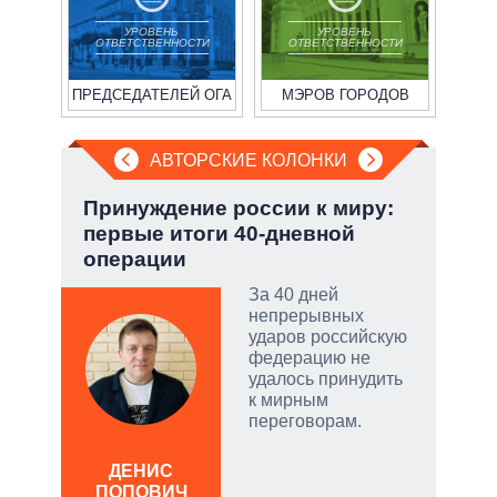
УРОВЕНЬ
УРОВЕНЬ
ОТВЕТСТВЕННОСТИ
ОТВЕТСТВЕННОСТИ
ПРЕДСЕДАТЕЛЕЙ ОГА
МЭРОВ ГОРОДОВ
АВТОРСКИЕ КОЛОНКИ
:
Принуждение россии к миру:
Пят
первые итоги 40-дневной
Укр
операции
тый
За 40 дней
непрерывных
ударов российскую
чатые
федерацию не
ем
удалось принудить
к мирным
переговорам.
а
АЛ
Р
ДЕНИС
ПОПОВИЧ
пол