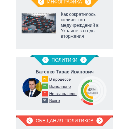
ИНФОГРАФИКА
рифы
Как сократилось
у в
количество
 на
медучреждений в
Украине за годы
вторжения
рф
ПОЛИТИКИ
Батенко Тарас Иванович
Т
В процессе
20
48
Выполнено
25
39
48%
Не выполнено
7
выполнено
Всего
13
52
о
ОБЕЩАНИЯ ПОЛИТИКОВ