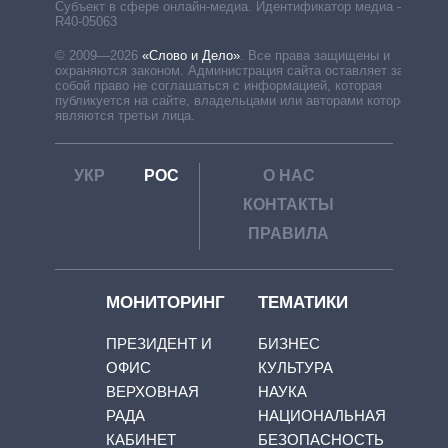
Субъект в сфере онлайн-медиа. Идентификатор медиа –
R40-05063
© 2009—2026
«Слово и Дело»
.
Все права защищены и
охраняются законом. Администрация сайта оставляет за
собой право не соглашаться с информацией, которая
публикуется на сайте, владельцами или авторами которой
являются третьи лица.
УКР
РОС
О НАС
КОНТАКТЫ
ПРАВИЛА
МОНИТОРИНГ
ТЕМАТИКИ
ПРЕЗИДЕНТ И
БИЗНЕС
ОФИС
КУЛЬТУРА
ВЕРХОВНАЯ
НАУКА
РАДА
НАЦИОНАЛЬНАЯ
КАБИНЕТ
БЕЗОПАСНОСТЬ