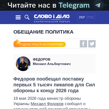
УКР
РОС
НОВОСТИ
ОБЕЩАНИЕ ПОЛИТИКА
ОБЕЩАНИЯ
ЛЕНТА
ПОЛИТИКА
ПОДПИСАТЬСЯ НА ПОЛИТИКА
СОБЫТИЯ
ЭКОНОМИКА
ПОЛИТИКИ
СТАТЬИ
ОБЩЕСТВО
ФЕДОРОВ
ИНФОГРАФИКА
МНЕНИЯ
МИР
ВСЕ ПОЛИТИКИ
Михаил Альбертович
ОБЗОРЫ
ПРЕЗИДЕНТ И ОФИС
ВИДЕО
ДАЙДЖЕСТЫ
ВЕРХОВНАЯ РАДА
Федоров пообещал поставку
ПОДДЕРЖАТЬ
первых 5 тысяч пикапов для Сил
КАБИНЕТ МИНИСТРОВ
обороны к концу 2026 года
ГЛАВЫ ОБЛАДМИНИСТРАЦИЙ
СРАВНЕНИЕ ПОЛИТИКОВ
19 мая 2026 года министр обороны
МЭРЫ
Украины
Михаил Федоров
сообщил о
ВСЕ ПЕРСОНЫ