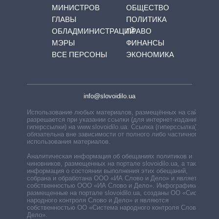
МИНИСТРОВ
ОБЩЕСТВО
ГЛАВЫ
ПОЛИТИКА
ОБЛАДМИНИСТРАЦИЙ
ПРАВО
МЭРЫ
ФИНАНСЫ
ВСЕ ПЕРСОНЫ
ЭКОНОМИКА
info@slovoidilo.ua
Использование любых материалов, размещённых на сайте,
разрешается при указании ссылки (для интернет-изданий —
гиперссылки) на www.slovoidilo.ua. Ссылка (гиперссылка)
обязательна вне зависимости от полного либо частичного
использования материалов.
Аналитическая информация об обещаниях политиков и
чиновников, размещенных на портале slovoidilo.ua, а также
информация о состоянии выполнения этих обещаний,
собрана и обработана ООО «ИА Слово и Дело» и является
собственностью ООО «ИА Слово и Дело». Инфографики,
размещенные на портале slovoidilo.ua, созданы ОО «Система
народного контроля Слово и Дело» и являются
собственностью ОО «Система народного контроля Слово и
Дело».