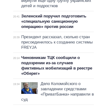
вернули еще одну группу украинских
детей и подростков
Зеленский поручил подготовить
20:41
«специальную санкционную
операцию» против россии
Президент рассказал, сколько стран
20:39
присоединилось к созданию системы
FREYJA
Чиновникам ТЦК сообщили о
20:14
подозрении из-за случаев
фиктивных мобилизаций в реестре
«Оберег»
Дело Коломойского о
19:34
завладении средствами
«ПриватБанка» направили в
суд