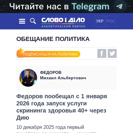
УКР
РОС
НОВОСТИ
ОБЕЩАНИЕ ПОЛИТИКА
ОБЕЩАНИЯ
ЛЕНТА
ПОЛИТИКА
ПОДПИСАТЬСЯ НА ПОЛИТИКА
СОБЫТИЯ
ЭКОНОМИКА
ПОЛИТИКИ
СТАТЬИ
ОБЩЕСТВО
ФЕДОРОВ
ИНФОГРАФИКА
МНЕНИЯ
МИР
ВСЕ ПОЛИТИКИ
Михаил Альбертович
ОБЗОРЫ
ПРЕЗИДЕНТ И ОФИС
ВИДЕО
ДАЙДЖЕСТЫ
ВЕРХОВНАЯ РАДА
Федоров пообещал с 1 января
ПОДДЕРЖАТЬ
2026 года запуск услуги
КАБИНЕТ МИНИСТРОВ
скрининга здоровья 40+ через
ГЛАВЫ ОБЛАДМИНИСТРАЦИЙ
СРАВНЕНИЕ ПОЛИТИКОВ
Дию
МЭРЫ
10 декабря 2025 года первый
ВСЕ ПЕРСОНЫ