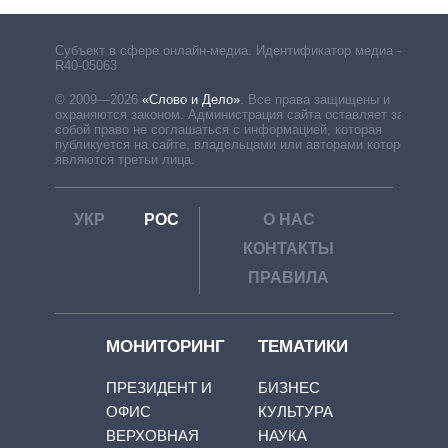
Субъект в сфере онлайн-медиа. Идентификатор медиа –
R40-05063
© 2009—2026
«Слово и Дело»
.
Все права защищены и
охраняются законом. Администрация сайта оставляет за
собой право не соглашаться с информацией, которая
публикуется на сайте, владельцами или авторами которой
являются третьи лица.
УКР
РОС
О НАС
КОНТАКТЫ
ПРАВИЛА
МОНИТОРИНГ
ТЕМАТИКИ
ПРЕЗИДЕНТ И
БИЗНЕС
ОФИС
КУЛЬТУРА
ВЕРХОВНАЯ
НАУКА