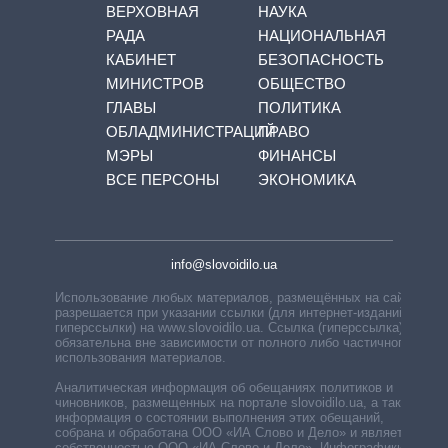
ВЕРХОВНАЯ
НАУКА
РАДА
НАЦИОНАЛЬНАЯ
КАБИНЕТ
БЕЗОПАСНОСТЬ
МИНИСТРОВ
ОБЩЕСТВО
ГЛАВЫ
ПОЛИТИКА
ОБЛАДМИНИСТРАЦИЙ
ПРАВО
МЭРЫ
ФИНАНСЫ
ВСЕ ПЕРСОНЫ
ЭКОНОМИКА
info@slovoidilo.ua
Использование любых материалов, размещённых на сайте,
разрешается при указании ссылки (для интернет-изданий —
гиперссылки) на www.slovoidilo.ua. Ссылка (гиперссылка)
обязательна вне зависимости от полного либо частичного
использования материалов.
Аналитическая информация об обещаниях политиков и
чиновников, размещенных на портале slovoidilo.ua, а также
информация о состоянии выполнения этих обещаний,
собрана и обработана ООО «ИА Слово и Дело» и является
собственностью ООО «ИА Слово и Дело». Инфографики,