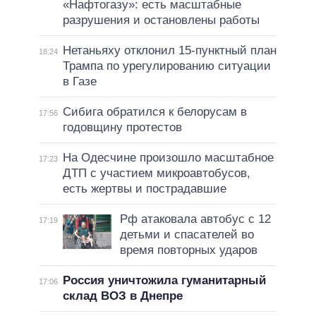
«Нафтогазу»: есть масштабные
разрушения и остановлены работы
Нетаньяху отклонил 15-пунктный план
18:24
Трампа по урегулированию ситуации
в Газе
Сибига обратился к белорусам в
17:56
годовщину протестов
На Одесчине произошло масштабное
17:23
ДТП с участием микроавтобусов,
есть жертвы и пострадавшие
Рф атаковала автобус с 12
17:19
детьми и спасателей во
время повторных ударов
Россия уничтожила гуманитарный
17:06
склад ВОЗ в Днепре