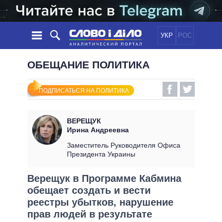
УКР
РОС
НОВОСТИ
ОБЕЩАНИЕ ПОЛИТИКА
ОБЕЩАНИЯ
ЛЕНТА
ПОЛИТИКА
ПОДПИСАТЬСЯ НА ПОЛИТИКА
СОБЫТИЯ
ЭКОНОМИКА
ПОЛИТИКИ
СТАТЬИ
ОБЩЕСТВО
ВЕРЕЩУК
ИНФОГРАФИКА
МНЕНИЯ
МИР
ВСЕ ПОЛИТИКИ
Ирина Андреевна
ОБЗОРЫ
ПРЕЗИДЕНТ И ОФИС
Заместитель Руководителя Офиса
ВИДЕО
Президента Украины
ДАЙДЖЕСТЫ
ВЕРХОВНАЯ РАДА
ПОДДЕРЖАТЬ
КАБИНЕТ МИНИСТРОВ
Верещук в Программе Кабмина
ГЛАВЫ ОБЛАДМИНИСТРАЦИЙ
обещает создать и вести
СРАВНЕНИЕ ПОЛИТИКОВ
МЭРЫ
реестры убытков, нарушение
прав людей в результате
ВСЕ ПЕРСОНЫ