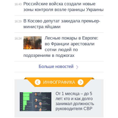
Российские войска создали новые
16:43
зоны контроля возле границы Украины
В Косово депутат закидала премьер-
16:29
министра яйцами
Лесные пожары в Европе:
16:24
во Франции арестовали
сотни людей по
подозрениям в поджогах
Больше новостей
ИНФОГРАФИКА
От 1 месяца – до 5
лет: кто и как долго
не за
занимал должность
асть
руководителя СВР
елью