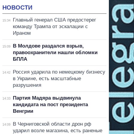
НОВОСТИ
Главный генерал США предостерег
15:34
команду Трампа от эскалации с
Ираном
В Молдове раздался взрыв,
15:09
правоохранители нашли обломки
БПЛА
Россия ударила по немецкому бизнесу
14:42
в Украине, есть масштабные
разрушения
Партия Мадяра выдвинула
14:33
кандидата на пост президента
Венгрии
В Черниговской области дрон рф
14:09
ударил возле магазина, есть раненые