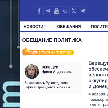
НОВОСТИ
ОБЕЩАНИЯ
ПОЛИТИ
ВСЕ ПОЛИТИКИ
ПРЕЗИДЕНТ И ОФ
ОБЕЩАНИЕ ПОЛИТИКА
ПОДПИСАТЬСЯ НА ПОЛИТИКА
Верещук
ВЕРЕЩУК
обеспеч
Ирина Андреевна
целостн
оккупир
Заместитель Руководителя
и Донец
Офиса Президента Украины
4 ноября 
премьер-
реинтегра