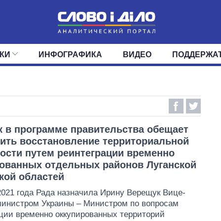
КИ
ИНФОГРАФИКА
ВИДЕО
ПОДДЕРЖА
ИС
ЛЕНТА
ВЕРХОВНАЯ РАДА
СОБЫТИЯ
СТАТЬИ
КАБИНЕТ МИНИСТРОВ
МНЕНИЯ
ОБЗОРЫ
ГЛАВЫ ОБЛАДМИНИ
ДАЙДЖЕСТЫ
ПОЛИТИКА
ДЕПУТАТЫ
ЭКОНОМИКА
КОМИТЕТЫ
ФРАКЦИИ
ОБЩЕСТВО
ОКРУГА
МИР
 в программе правительства обещает
ить восстановление территориальной
ости путем реинтеграции временно
ованных отдельных районов Луганской
кой областей
2021 года Рада назначила Ирину Верещук Вице-
министром Украины – Министром по вопросам
ции временно оккупированных территорий