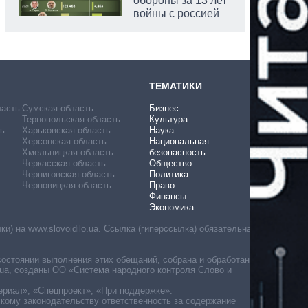
обороны за 13 лет
войны с россией
ТЕМАТИКИ
ласть
Сумская область
Бизнес
Тернопольская область
Культура
ь
Харьковская область
Наука
Херсонская область
Национальная
Хмельницкая область
безопасность
Черкасская область
Общество
Черниговская область
Политика
Черновицкая область
Право
Финансы
Экономика
) на www.slovoidilo.ua. Ссылка (гиперссылка) обязательна
состоянии выполнения этих обещаний, собрана и обработана
ua, созданы ОО «Система народного контроля Слово и
ериал», «Спецпроект», «При поддержке».
скому законодательству ответственность за содержание