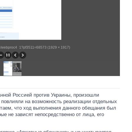
eb2/webproc4_1?pf3511=68573 (1929 × 1917)
анной Россией против Украины, произошли
 повлияли на возможность реализации отдельных
таем, что ход выполнения данного обещания был
е не зависят непосредственно от лица, его