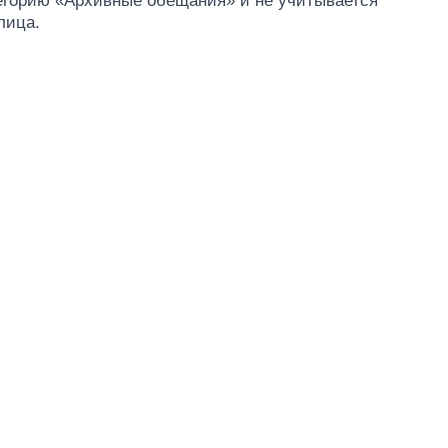
тегорию «Архивные обещания» и не учитывается
лица.
От 1 месяца – до 5
лет: кто и как долго
занимал