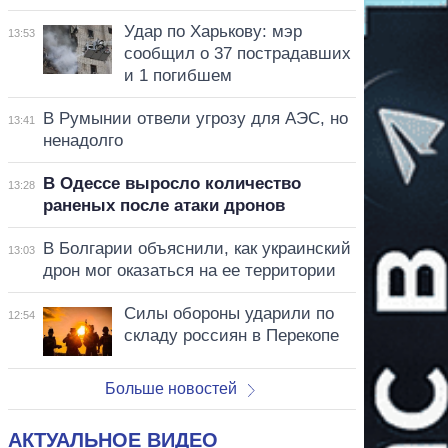
Удар по Харькову: мэр
13:53
сообщил о 37 пострадавших
и 1 погибшем
В Румынии отвели угрозу для АЭС, но
13:41
ненадолго
В Одессе выросло количество
13:28
раненых после атаки дронов
В Болгарии объяснили, как украинский
13:03
дрон мог оказаться на ее территории
Силы обороны ударили по
12:54
складу россиян в Перекопе
Больше новостей
АКТУАЛЬНОЕ ВИДЕО