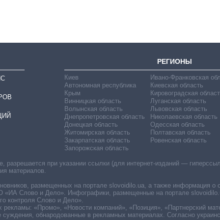
должность
руководителя СВР
РЕГИОНЫ
Киев
Ивано-Франковская об
ИС
Автономная республика
Киевская область
Крым
Кировоградская област
РОВ
Винницкая область
Луганская область
Волынская область
Львовская область
ЦИЙ
Днепропетровская область
Николаевская область
Донецкая область
Одесская область
Житомирская область
Полтавская область
Закарпатская область
Ровенская область
Запорожская область
 разрешается при указании ссылки (для интернет-изданий — гиперссылки
ния материалов.
овников, размещенных на портале slovoidilo.ua, а также информация о 
«ИА Слово и Дело». Инфографики, размещенные на портале slovoidilo.
о контроля Слово и Дело».
х рекламы: «Промо», «Новости компаний», «Позиция», «Партнерский мат
е суждения, обнародованные в рекламных материалах. Согласно украин