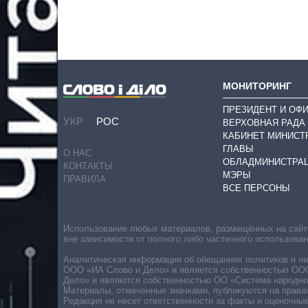
МОНИТОРИНГ
ПРЕЗИДЕНТ И ОФ
УКР
РОС
ВЕРХОВНАЯ РАДА
КАБИНЕТ МИНИСТ
ГЛАВЫ
О НАС
ОБЛАДМИНИСТРА
КОНТАКТЫ
МЭРЫ
ПРАВИЛА
ВСЕ ПЕРСОНЫ
Использование любых материалов, размещённых на сайте,
вне зависимости от полного либо частичного использова
Аналитическая информация об обещаниях политиков и чин
ООО «ИА Слово и Дело» и является собственностью ООО 
Дело» и являются собственностью ОО «Система народног
Материалы, отмеченные значками, публикуются на права
Редакция не несет ответственности за факты и оценочны