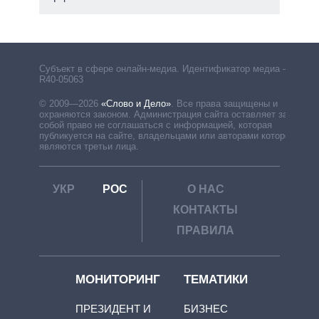
Субъект в сфере онлайн-медиа. Идентификатор медиа –
R40-05063
© 2009—2026
«Слово и Дело»
.
Все права защищены и
охраняются законом. Администрация сайта оставляет за
собой право не соглашаться с информацией, которая
публикуется на сайте, владельцами или авторами которой
являются третьи лица.
УКР
РОС
О НАС
КОНТАКТЫ
ПРАВИЛА
МОНИТОРИНГ
ТЕМАТИКИ
ПРЕЗИДЕНТ И
БИЗНЕС