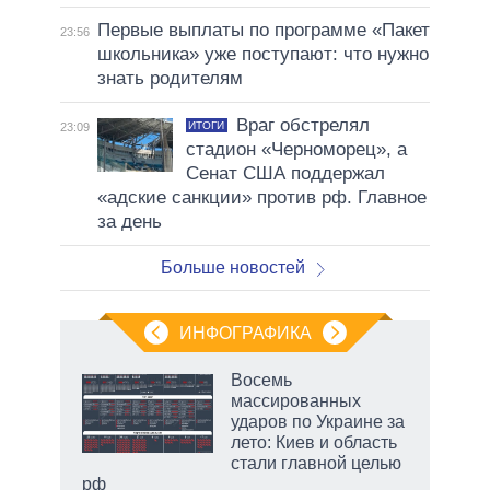
Первые выплаты по программе «Пакет
23:56
школьника» уже поступают: что нужно
знать родителям
Враг обстрелял
ИТОГИ
23:09
стадион «Черноморец», а
Сенат США поддержал
«адские санкции» против рф. Главное
за день
Больше новостей
ИНФОГРАФИКА
еля
Восемь
массированных
ударов по Украине за
лето: Киев и область
стали главной целью
рф