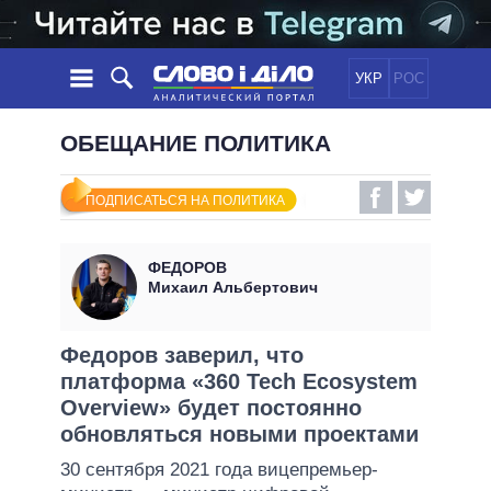
УКР
РОС
НОВОСТИ
ОБЕЩАНИЕ ПОЛИТИКА
ОБЕЩАНИЯ
ЛЕНТА
ПОЛИТИКА
ПОДПИСАТЬСЯ НА ПОЛИТИКА
СОБЫТИЯ
ЭКОНОМИКА
ПОЛИТИКИ
СТАТЬИ
ОБЩЕСТВО
ФЕДОРОВ
ИНФОГРАФИКА
МНЕНИЯ
МИР
ВСЕ ПОЛИТИКИ
Михаил Альбертович
ОБЗОРЫ
ПРЕЗИДЕНТ И ОФИС
ВИДЕО
ДАЙДЖЕСТЫ
ВЕРХОВНАЯ РАДА
Федоров заверил, что
ПОДДЕРЖАТЬ
платформа «360 Tech Ecosystem
КАБИНЕТ МИНИСТРОВ
Overview» будет постоянно
ГЛАВЫ ОБЛАДМИНИСТРАЦИЙ
СРАВНЕНИЕ ПОЛИТИКОВ
обновляться новыми проектами
МЭРЫ
30 сентября 2021 года вицепремьер-
ВСЕ ПЕРСОНЫ