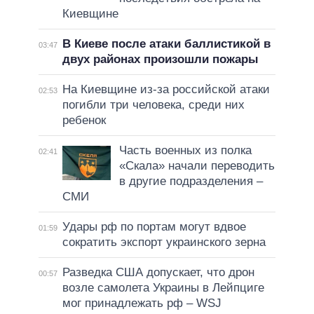
Киевщине
В Киеве после атаки баллистикой в
03:47
двух районах произошли пожары
На Киевщине из-за российской атаки
02:53
погибли три человека, среди них
ребенок
Часть военных из полка
02:41
«Скала» начали переводить
в другие подразделения –
СМИ
Удары рф по портам могут вдвое
01:59
сократить экспорт украинского зерна
Разведка США допускает, что дрон
00:57
возле самолета Украины в Лейпциге
мог принадлежать рф – WSJ