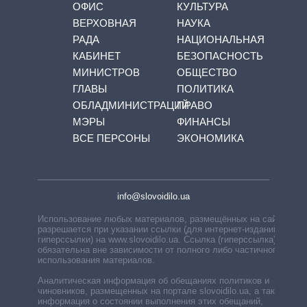
ОФИС
КУЛЬТУРА
ВЕРХОВНАЯ
НАУКА
РАДА
НАЦИОНАЛЬНАЯ
КАБИНЕТ
БЕЗОПАСНОСТЬ
МИНИСТРОВ
ОБЩЕСТВО
ГЛАВЫ
ПОЛИТИКА
ОБЛАДМИНИСТРАЦИЙ
ПРАВО
МЭРЫ
ФИНАНСЫ
ВСЕ ПЕРСОНЫ
ЭКОНОМИКА
info@slovoidilo.ua
Использование любых материалов, размещённых на сайте,
разрешается при указании ссылки (для интернет-изданий —
гиперссылки) на www.slovoidilo.ua. Ссылка (гиперссылка)
обязательна вне зависимости от полного либо частичного
использования материалов.
Аналитическая информация об обещаниях политиков и
чиновников, размещенных на портале slovoidilo.ua, а также
информация о состоянии выполнения этих обещаний,