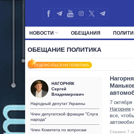
НОВОСТИ
ОБЕЩАНИЯ
ПОЛИТИ
ВСЕ ПОЛИТИКИ
ПРЕЗИДЕНТ И ОФ
ОБЕЩАНИЕ ПОЛИТИКА
ПОДПИСАТЬСЯ НА ПОЛИТИКА
Нагорня
НАГОРНЯК
Маньков
Сергей
автомо
Владимирович
7 октября
Народный депутат Украины
Нагорняк
н
Член депутатской фракции "Слуга
все, чтоб
народа"
автомоби
Член Комитета по вопросам
Сказано 7 ок