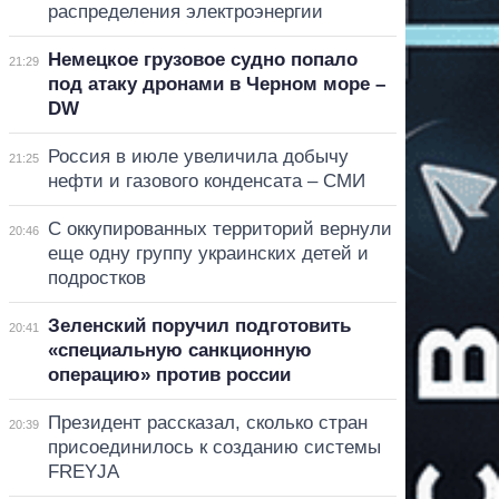
распределения электроэнергии
Немецкое грузовое судно попало
21:29
под атаку дронами в Черном море –
DW
Россия в июле увеличила добычу
21:25
нефти и газового конденсата – СМИ
С оккупированных территорий вернули
20:46
еще одну группу украинских детей и
подростков
Зеленский поручил подготовить
20:41
«специальную санкционную
операцию» против россии
Президент рассказал, сколько стран
20:39
присоединилось к созданию системы
FREYJA