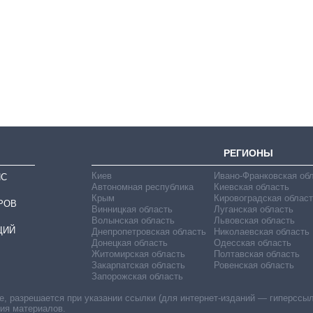
Восемь
массированных
ударов по Украине
за лето: Киев и
область стали
главной целью рф
РЕГИОНЫ
Киев
Ивано-Франковская об
ИС
Автономная республика
Киевская область
Крым
Кировоградская област
РОВ
Винницкая область
Луганская область
Волынская область
Львовская область
ЦИЙ
Днепропетровская область
Николаевская область
Донецкая область
Одесская область
Житомирская область
Полтавская область
Закарпатская область
Ровенская область
Запорожская область
 разрешается при указании ссылки (для интернет-изданий — гиперссылки
ния материалов.