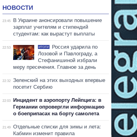
НОВОСТИ
В Украине анонсировали повышение
23:45
зарплат учителям и стипендий
студентам: как вырастут выплаты
Россия ударила по
ИТОГИ
22:53
Лозовой и Павлограду, а
Стефанишиной избрали
меру пресечения. Главное за день
Зеленский на этих выходных впервые
22:32
посетит Сербию
Инцидент в аэропорту Лейпцига: в
22:03
Германии опровергли информацию
о боеприпасах на борту самолета
Отдельные списки для зимы и лета:
21:49
Кабмин изменит правила