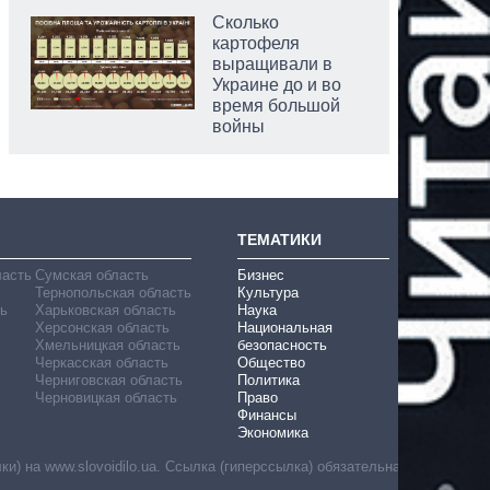
Сколько
картофеля
выращивали в
Украине до и во
время большой
войны
ТЕМАТИКИ
ласть
Сумская область
Бизнес
Тернопольская область
Культура
ь
Харьковская область
Наука
Херсонская область
Национальная
Хмельницкая область
безопасность
Черкасская область
Общество
Черниговская область
Политика
Черновицкая область
Право
Финансы
Экономика
) на www.slovoidilo.ua. Ссылка (гиперссылка) обязательна