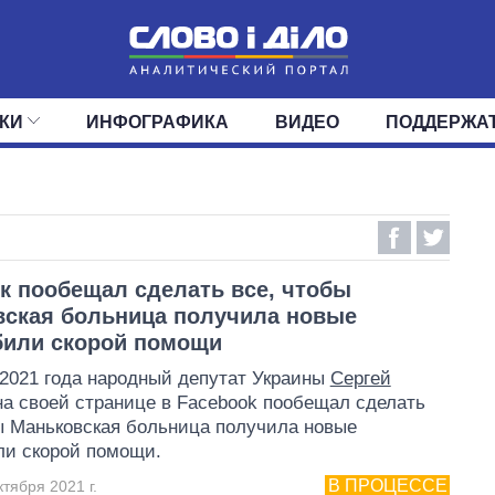
КИ
ИНФОГРАФИКА
ВИДЕО
ПОДДЕРЖА
ИС
ЛЕНТА
ВЕРХОВНАЯ РАДА
СОБЫТИЯ
СТАТЬИ
КАБИНЕТ МИНИСТРОВ
МНЕНИЯ
ОБЗОРЫ
ГЛАВЫ ОБЛАДМИНИ
ДАЙДЖЕСТЫ
ПОЛИТИКА
ДЕПУТАТЫ
ЭКОНОМИКА
КОМИТЕТЫ
ФРАКЦИИ
ОБЩЕСТВО
ОКРУГА
МИР
к пообещал сделать все, чтобы
ская больница получила новые
били скорой помощи
 2021 года народный депутат Украины
Сергей
а своей странице в Facebook пообещал сделать
ы Маньковская больница получила новые
ли скорой помощи.
В ПРОЦЕССЕ
тября 2021 г.