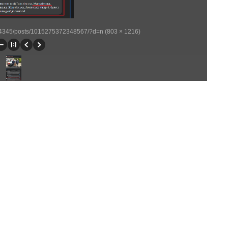
4345/posts/1015275372348567/?d=n (803 × 1216)