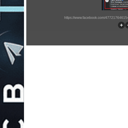
https://www.facebook.com/47721764615