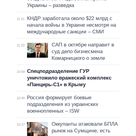
Украины – разведка
КНДР заработала около $22 млрд с
11:41
начала войны в Украине несмотря на
международные санкции – СМИ
САП в октябре направит в
11:20
суд дело бизнесмена
Комарницкого о земле
Спецподразделение ГУР
10:58
уничтожило вражеский комплекс
«Панцирь-С1» в Крыму
Россия формирует боевые
10:45
подразделения из украинских
военнопленных – ISW
Оккупанты атаковали БПЛА
10:27
рынок на Сумщине, есть