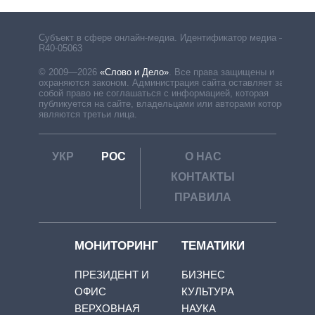
Субъект в сфере онлайн-медиа. Идентификатор медиа –
R40-05063
© 2009—2026
«Слово и Дело»
.
Все права защищены и
охраняются законом. Администрация сайта оставляет за
собой право не соглашаться с информацией, которая
публикуется на сайте, владельцами или авторами которой
являются третьи лица.
УКР
РОС
О НАС
КОНТАКТЫ
ПРАВИЛА
МОНИТОРИНГ
ТЕМАТИКИ
ПРЕЗИДЕНТ И
БИЗНЕС
ОФИС
КУЛЬТУРА
ВЕРХОВНАЯ
НАУКА