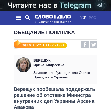
УКР
РОС
НОВОСТИ
ОБЕЩАНИЕ ПОЛИТИКА
ОБЕЩАНИЯ
ЛЕНТА
ПОЛИТИКА
ПОДПИСАТЬСЯ НА ПОЛИТИКА
СОБЫТИЯ
ЭКОНОМИКА
ПОЛИТИКИ
СТАТЬИ
ОБЩЕСТВО
ВЕРЕЩУК
ИНФОГРАФИКА
МНЕНИЯ
МИР
ВСЕ ПОЛИТИКИ
Ирина Андреевна
ОБЗОРЫ
ПРЕЗИДЕНТ И ОФИС
Заместитель Руководителя Офиса
ВИДЕО
Президента Украины
ДАЙДЖЕСТЫ
ВЕРХОВНАЯ РАДА
ПОДДЕРЖАТЬ
КАБИНЕТ МИНИСТРОВ
Верещук пообещала поддержать
ГЛАВЫ ОБЛАДМИНИСТРАЦИЙ
решение об отставке Министра
СРАВНЕНИЕ ПОЛИТИКОВ
МЭРЫ
внутренних дел Украины Арсена
Авакова
ВСЕ ПЕРСОНЫ