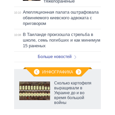
тяжелораненые
Апелляционная палата оштрафовала
10:10
обвиняемого киевского адвоката с
приговором
В Таиланде произошла стрельба в
10:08
школе, семь погибших и как минимум
15 раненых
Больше новостей
ИНФОГРАФИКА
рифы
Сколько картофеля
у в
выращивали в
 на
Украине до и во
время большой
войны
рф