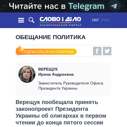
УКР
РОС
НОВОСТИ
ОБЕЩАНИЕ ПОЛИТИКА
ОБЕЩАНИЯ
ЛЕНТА
ПОЛИТИКА
ПОДПИСАТЬСЯ НА ПОЛИТИКА
СОБЫТИЯ
ЭКОНОМИКА
ПОЛИТИКИ
СТАТЬИ
ОБЩЕСТВО
ВЕРЕЩУК
ИНФОГРАФИКА
МНЕНИЯ
МИР
ВСЕ ПОЛИТИКИ
Ирина Андреевна
ОБЗОРЫ
ПРЕЗИДЕНТ И ОФИС
Заместитель Руководителя Офиса
ВИДЕО
Президента Украины
ДАЙДЖЕСТЫ
ВЕРХОВНАЯ РАДА
ПОДДЕРЖАТЬ
КАБИНЕТ МИНИСТРОВ
Верещук пообещала принять
ГЛАВЫ ОБЛАДМИНИСТРАЦИЙ
законопроект Президента
СРАВНЕНИЕ ПОЛИТИКОВ
МЭРЫ
Украины об олигархах в первом
чтении до конца пятого сессии
ВСЕ ПЕРСОНЫ