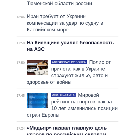
Тюменской области россии
Иран требует от Украины
18:06
компенсации за удар по судну в
Каспийском море
На Киевщине усилят безопасность
17:50
на АЗС
Полис от
АВТОРСКАЯ КОЛОНКА
17:50
прилета: как в Украине
страхуют жилье, авто и
здоровье от войны
Мировой
ИНФОГРАФИКА
17:45
рейтинг паспортов: как за
10 лет изменились позиции
стран Европы
«Мадьяр» назвал главную цель
17:24
ударов по российским складам