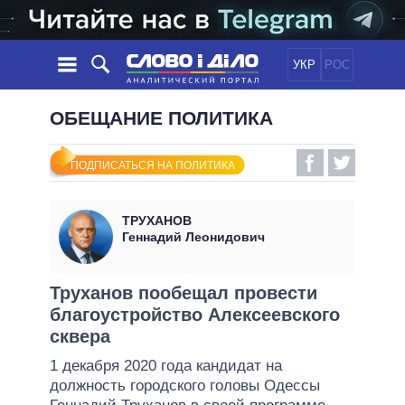
УКР
РОС
НОВОСТИ
ОБЕЩАНИЕ ПОЛИТИКА
ОБЕЩАНИЯ
ЛЕНТА
ПОЛИТИКА
ПОДПИСАТЬСЯ НА ПОЛИТИКА
СОБЫТИЯ
ЭКОНОМИКА
ПОЛИТИКИ
СТАТЬИ
ОБЩЕСТВО
ТРУХАНОВ
ИНФОГРАФИКА
МНЕНИЯ
МИР
ВСЕ ПОЛИТИКИ
Геннадий Леонидович
ОБЗОРЫ
ПРЕЗИДЕНТ И ОФИС
ВИДЕО
ДАЙДЖЕСТЫ
ВЕРХОВНАЯ РАДА
Труханов пообещал провести
ПОДДЕРЖАТЬ
благоустройство Алексеевского
КАБИНЕТ МИНИСТРОВ
сквера
ГЛАВЫ ОБЛАДМИНИСТРАЦИЙ
СРАВНЕНИЕ ПОЛИТИКОВ
1 декабря 2020 года кандидат на
МЭРЫ
должность городского головы Одессы
ВСЕ ПЕРСОНЫ