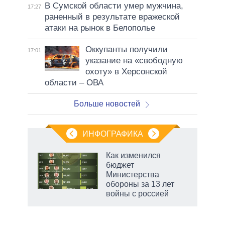
В Сумской области умер мужчина,
17:27
раненный в результате вражеской
атаки на рынок в Белополье
Оккупанты получили
17:01
указание на «свободную
охоту» в Херсонской
области – ОВА
Больше новостей
ИНФОГРАФИКА
 как
Как изменился
чипы
бюджет
ды и
Министерства
т на
обороны за 13 лет
войны с россией
маги