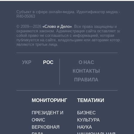
Субъект в сфере онлайн-медиа. Идентификатор медиа –
R40-05063
© 2009—2026
«Слово и Дело»
.
Все права защищены и
охраняются законом. Администрация сайта оставляет за
собой право не соглашаться с информацией, которая
публикуется на сайте, владельцами или авторами которой
являются третьи лица.
УКР
РОС
О НАС
КОНТАКТЫ
ПРАВИЛА
МОНИТОРИНГ
ТЕМАТИКИ
ПРЕЗИДЕНТ И
БИЗНЕС
ОФИС
КУЛЬТУРА
ВЕРХОВНАЯ
НАУКА