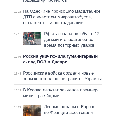
годовщину протестов
На Одесчине произошло масштабное
17:23
ДТП с участием микроавтобусов,
есть жертвы и пострадавшие
Рф атаковала автобус с 12
17:19
детьми и спасателей во
время повторных ударов
Россия уничтожила гуманитарный
17:06
склад ВОЗ в Днепре
Российские войска создали новые
16:43
зоны контроля возле границы Украины
В Косово депутат закидала премьер-
16:29
министра яйцами
Лесные пожары в Европе:
16:24
во Франции арестовали