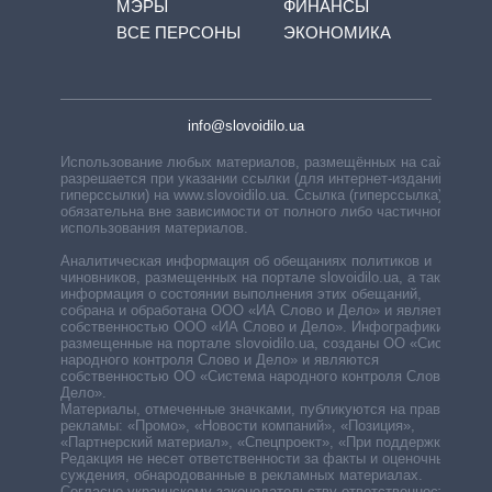
МЭРЫ
ФИНАНСЫ
ВСЕ ПЕРСОНЫ
ЭКОНОМИКА
info@slovoidilo.ua
Использование любых материалов, размещённых на сайте,
разрешается при указании ссылки (для интернет-изданий —
гиперссылки) на www.slovoidilo.ua. Ссылка (гиперссылка)
обязательна вне зависимости от полного либо частичного
использования материалов.
Аналитическая информация об обещаниях политиков и
чиновников, размещенных на портале slovoidilo.ua, а также
информация о состоянии выполнения этих обещаний,
собрана и обработана ООО «ИА Слово и Дело» и является
собственностью ООО «ИА Слово и Дело». Инфографики,
размещенные на портале slovoidilo.ua, созданы ОО «Система
народного контроля Слово и Дело» и являются
собственностью ОО «Система народного контроля Слово и
Дело».
Материалы, отмеченные значками, публикуются на правах
рекламы: «Промо», «Новости компаний», «Позиция»,
«Партнерский материал», «Спецпроект», «При поддержке».
Редакция не несет ответственности за факты и оценочные
суждения, обнародованные в рекламных материалах.
Согласно украинскому законодательству ответственность за