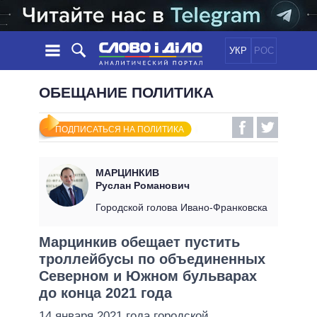
УКР
РОС
НОВОСТИ
ОБЕЩАНИЕ ПОЛИТИКА
ОБЕЩАНИЯ
ЛЕНТА
ПОЛИТИКА
ПОДПИСАТЬСЯ НА ПОЛИТИКА
СОБЫТИЯ
ЭКОНОМИКА
ПОЛИТИКИ
СТАТЬИ
ОБЩЕСТВО
МАРЦИНКИВ
ИНФОГРАФИКА
МНЕНИЯ
МИР
ВСЕ ПОЛИТИКИ
Руслан Романович
ОБЗОРЫ
ПРЕЗИДЕНТ И ОФИС
Городской голова Ивано-Франковска
ВИДЕО
ДАЙДЖЕСТЫ
ВЕРХОВНАЯ РАДА
Марцинкив обещает пустить
ПОДДЕРЖАТЬ
КАБИНЕТ МИНИСТРОВ
троллейбусы по объединенных
ГЛАВЫ ОБЛАДМИНИСТРАЦИЙ
Северном и Южном бульварах
СРАВНЕНИЕ ПОЛИТИКОВ
МЭРЫ
до конца 2021 года
ВСЕ ПЕРСОНЫ
14 января 2021 года городской