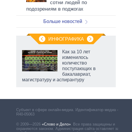
сотни людей по
подозрениям в поджогах
Больше новостей
ИНФОГРАФИКА
 как
Как за 10 лет
чипы
изменилось
ды и
количество
т на
поступающих в
бакалавриат,
магистратуру и аспирантуру
Субъект в сфере онлайн-медиа. Идентификатор медиа –
R40-05063
© 2009—2026
«Слово и Дело»
.
Все права защищены и
охраняются законом. Администрация сайта оставляет за