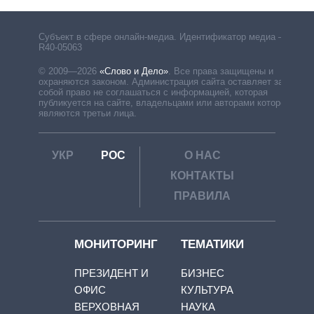
Субъект в сфере онлайн-медиа. Идентификатор медиа –
R40-05063
© 2009—2026
«Слово и Дело»
.
Все права защищены и
охраняются законом. Администрация сайта оставляет за
собой право не соглашаться с информацией, которая
публикуется на сайте, владельцами или авторами которой
являются третьи лица.
УКР
РОС
О НАС
КОНТАКТЫ
ПРАВИЛА
МОНИТОРИНГ
ТЕМАТИКИ
ПРЕЗИДЕНТ И
БИЗНЕС
ОФИС
КУЛЬТУРА
ВЕРХОВНАЯ
НАУКА