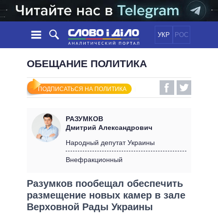
УКР
РОС
НОВОСТИ
ОБЕЩАНИЕ ПОЛИТИКА
ОБЕЩАНИЯ
ЛЕНТА
ПОЛИТИКА
ПОДПИСАТЬСЯ НА ПОЛИТИКА
СОБЫТИЯ
ЭКОНОМИКА
ПОЛИТИКИ
СТАТЬИ
ОБЩЕСТВО
РАЗУМКОВ
ИНФОГРАФИКА
МНЕНИЯ
МИР
ВСЕ ПОЛИТИКИ
Дмитрий Александрович
ОБЗОРЫ
ПРЕЗИДЕНТ И ОФИС
Народный депутат Украины
ВИДЕО
ДАЙДЖЕСТЫ
ВЕРХОВНАЯ РАДА
Внефракционный
ПОДДЕРЖАТЬ
КАБИНЕТ МИНИСТРОВ
Разумков пообещал обеспечить
ГЛАВЫ ОБЛАДМИНИСТРАЦИЙ
СРАВНЕНИЕ ПОЛИТИКОВ
размещение новых камер в зале
МЭРЫ
Верховной Рады Украины
ВСЕ ПЕРСОНЫ