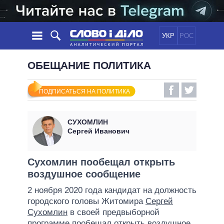
УКР
РОС
НОВОСТИ
ОБЕЩАНИЕ ПОЛИТИКА
ОБЕЩАНИЯ
ЛЕНТА
ПОЛИТИКА
ПОДПИСАТЬСЯ НА ПОЛИТИКА
СОБЫТИЯ
ЭКОНОМИКА
ПОЛИТИКИ
СТАТЬИ
ОБЩЕСТВО
СУХОМЛИН
ИНФОГРАФИКА
МНЕНИЯ
МИР
ВСЕ ПОЛИТИКИ
Сергей Иванович
ОБЗОРЫ
ПРЕЗИДЕНТ И ОФИС
ВИДЕО
ДАЙДЖЕСТЫ
ВЕРХОВНАЯ РАДА
Сухомлин пообещал открыть
ПОДДЕРЖАТЬ
воздушное сообщение
КАБИНЕТ МИНИСТРОВ
ГЛАВЫ ОБЛАДМИНИСТРАЦИЙ
2 ноября 2020 года кандидат на должность
СРАВНЕНИЕ ПОЛИТИКОВ
городского головы Житомира
Сергей
МЭРЫ
Сухомлин
в своей предвыборной
ВСЕ ПЕРСОНЫ
программе пообещал открыть воздушное