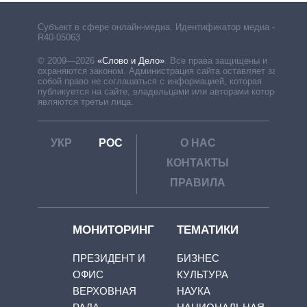
Субъект в сфере онлайн-медиа. Идентификатор медиа –
R40-05063
© 2009—2026
«Слово и Дело»
.
Все права защищены и
охраняются законом. Администрация сайта оставляет за
собой право не соглашаться с информацией, которая
публикуется на сайте, владельцами или авторами которой
являются третьи лица.
УКР
РОС
О НАС
КОНТАКТЫ
ПРАВИЛА
МОНИТОРИНГ
ТЕМАТИКИ
ПРЕЗИДЕНТ И
БИЗНЕС
ОФИС
КУЛЬТУРА
ВЕРХОВНАЯ
НАУКА