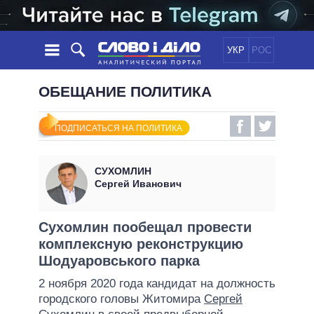
УКР
РОС
НОВОСТИ
ОБЕЩАНИЕ ПОЛИТИКА
ОБЕЩАНИЯ
ЛЕНТА
ПОЛИТИКА
ПОДПИСАТЬСЯ НА ПОЛИТИКА
СОБЫТИЯ
ЭКОНОМИКА
ПОЛИТИКИ
СТАТЬИ
ОБЩЕСТВО
СУХОМЛИН
ИНФОГРАФИКА
МНЕНИЯ
МИР
ВСЕ ПОЛИТИКИ
Сергей Иванович
ОБЗОРЫ
ПРЕЗИДЕНТ И ОФИС
ВИДЕО
ДАЙДЖЕСТЫ
ВЕРХОВНАЯ РАДА
Сухомлин пообещал провести
ПОДДЕРЖАТЬ
комплексную реконструкцию
КАБИНЕТ МИНИСТРОВ
Шодуаровського парка
ГЛАВЫ ОБЛАДМИНИСТРАЦИЙ
СРАВНЕНИЕ ПОЛИТИКОВ
2 ноября 2020 года кандидат на должность
МЭРЫ
городского головы Житомира
Сергей
ВСЕ ПЕРСОНЫ