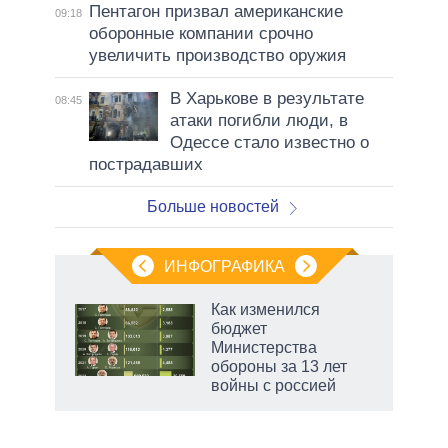
Пентагон призвал американские
09:18
оборонные компании срочно
увеличить производство оружия
В Харькове в результате
08:45
атаки погибли люди, в
Одессе стало известно о
пострадавших
Больше новостей
ИНФОГРАФИКА
 как
Как изменился
чипы
бюджет
ды и
Министерства
т на
обороны за 13 лет
войны с россией
рф