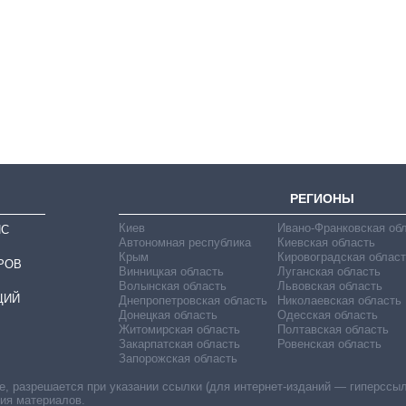
Сколько
картофеля
выращивали в
Украине до и во
время большой
войны
РЕГИОНЫ
Киев
Ивано-Франковская об
ИС
Автономная республика
Киевская область
Крым
Кировоградская област
РОВ
Винницкая область
Луганская область
Волынская область
Львовская область
ЦИЙ
Днепропетровская область
Николаевская область
Донецкая область
Одесская область
Житомирская область
Полтавская область
Закарпатская область
Ровенская область
Запорожская область
 разрешается при указании ссылки (для интернет-изданий — гиперссылки
ния материалов.