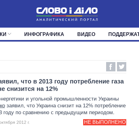
КИ
ИНФОГРАФИКА
ВИДЕО
ПОДДЕРЖА
ИС
ЛЕНТА
ВЕРХОВНАЯ РАДА
СОБЫТИЯ
СТАТЬИ
КАБИНЕТ МИНИСТРОВ
МНЕНИЯ
ОБЗОРЫ
ГЛАВЫ ОБЛАДМИНИ
ДАЙДЖЕСТЫ
ПОЛИТИКА
ДЕПУТАТЫ
ЭКОНОМИКА
КОМИТЕТЫ
ФРАКЦИИ
ОБЩЕСТВО
ОКРУГА
МИР
аявил, что в 2013 году потребление газа
не снизится на 12%
нергетики и угольной промышленности Украины
ко
заявил, что Украина снизит на 12% потребление
13 году по сравнению с предыдущим периодом.
НЕ ВЫПОЛНЕНО
октября 2012 г.