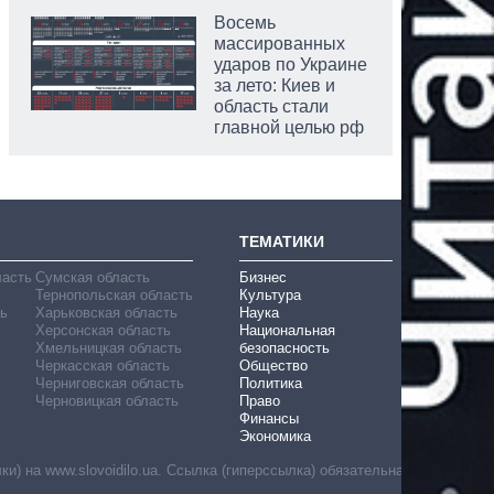
Восемь
массированных
ударов по Украине
за лето: Киев и
область стали
главной целью рф
ТЕМАТИКИ
ласть
Сумская область
Бизнес
Тернопольская область
Культура
ь
Харьковская область
Наука
Херсонская область
Национальная
Хмельницкая область
безопасность
Черкасская область
Общество
Черниговская область
Политика
Черновицкая область
Право
Финансы
Экономика
) на www.slovoidilo.ua. Ссылка (гиперссылка) обязательна