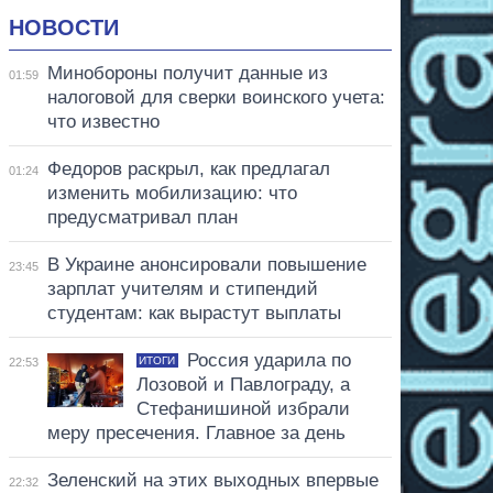
НОВОСТИ
Минобороны получит данные из
01:59
налоговой для сверки воинского учета:
что известно
Федоров раскрыл, как предлагал
01:24
изменить мобилизацию: что
предусматривал план
В Украине анонсировали повышение
23:45
зарплат учителям и стипендий
студентам: как вырастут выплаты
Россия ударила по
ИТОГИ
22:53
Лозовой и Павлограду, а
Стефанишиной избрали
меру пресечения. Главное за день
Зеленский на этих выходных впервые
22:32