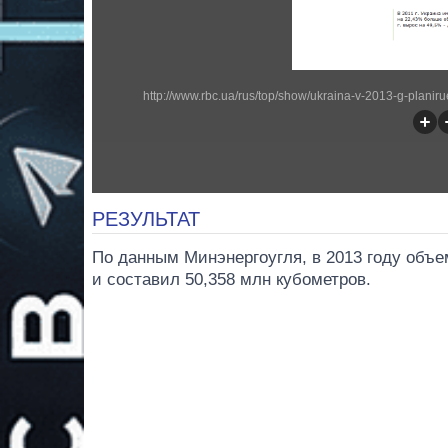
http://www.rbc.ua/rus/top/show/ukraina-v-2013-g-plani
РЕЗУЛЬТАТ
По данным Минэнергоугля, в 2013 году объе
и составил 50,358 млн кубометров.