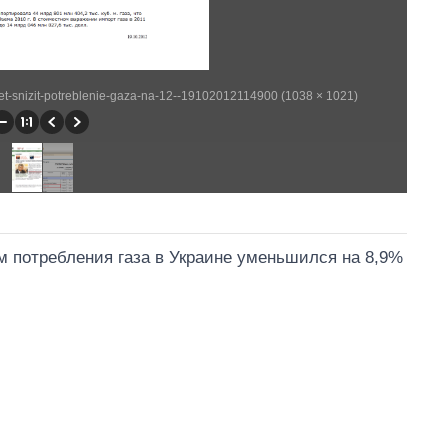
ruet-snizit-potreblenie-gaza-na-12--19102012114900 (1038 × 1021)
м потребления газа в Украине уменьшился на 8,9%