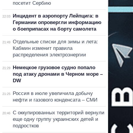
посетит Сербию
Инцидент в аэропорту Лейпцига: в
22:03
Германии опровергли информацию
о боеприпасах на борту самолета
Отдельные списки для зимы и лета:
21:49
Кабмин изменит правила
распределения электроэнергии
Немецкое грузовое судно попало
21:29
под атаку дронами в Черном море –
DW
Россия в июле увеличила добычу
21:25
нефти и газового конденсата – СМИ
С оккупированных территорий вернули
20:46
еще одну группу украинских детей и
подростков