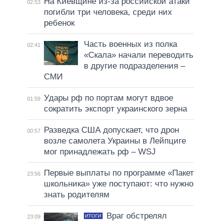
На Киевщине из-за российской атаки
02:53
погибли три человека, среди них
ребенок
Часть военных из полка
02:41
«Скала» начали переводить
в другие подразделения –
СМИ
Удары рф по портам могут вдвое
01:59
сократить экспорт украинского зерна
Разведка США допускает, что дрон
00:57
возле самолета Украины в Лейпциге
мог принадлежать рф – WSJ
Первые выплаты по программе «Пакет
23:56
школьника» уже поступают: что нужно
знать родителям
Враг обстрелял
ИТОГИ
23:09