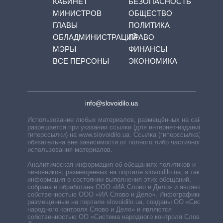
КАБИНЕТ
БЕЗОПАСНОСТЬ
МИНИСТРОВ
ОБЩЕСТВО
ГЛАВЫ
ПОЛИТИКА
ОБЛАДМИНИСТРАЦИЙ
ПРАВО
МЭРЫ
ФИНАНСЫ
ВСЕ ПЕРСОНЫ
ЭКОНОМИКА
info@slovoidilo.ua
Использование любых материалов, размещённых на сайте,
разрешается при указании ссылки (для интернет-изданий —
гиперссылки) на www.slovoidilo.ua. Ссылка (гиперссылка)
обязательна вне зависимости от полного либо частичного
использования материалов.
Аналитическая информация об обещаниях политиков и
чиновников, размещенных на портале slovoidilo.ua, а также
информация о состоянии выполнения этих обещаний,
собрана и обработана ООО «ИА Слово и Дело» и является
собственностью ООО «ИА Слово и Дело». Инфографики,
размещенные на портале slovoidilo.ua, созданы ОО «Система
народного контроля Слово и Дело» и являются
собственностью ОО «Система народного контроля Слово и