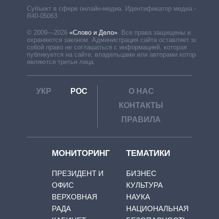
Субъект в сфере онлайн-медиа. Идентификатор медиа –
R40-05063
© 2009—2026
«Слово и Дело»
.
Все права защищены и
охраняются законом. Администрация сайта оставляет за
собой право не соглашаться с информацией, которая
публикуется на сайте, владельцами или авторами которой
являются третьи лица.
УКР
РОС
О НАС
КОНТАКТЫ
ПРАВИЛА
МОНИТОРИНГ
ТЕМАТИКИ
ПРЕЗИДЕНТ И
БИЗНЕС
ОФИС
КУЛЬТУРА
ВЕРХОВНАЯ
НАУКА
РАДА
НАЦИОНАЛЬНАЯ