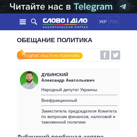
УКР
РОС
НОВОСТИ
ОБЕЩАНИЕ ПОЛИТИКА
ОБЕЩАНИЯ
ЛЕНТА
ПОЛИТИКА
ПОДПИСАТЬСЯ НА ПОЛИТИКА
СОБЫТИЯ
ЭКОНОМИКА
ПОЛИТИКИ
СТАТЬИ
ОБЩЕСТВО
ДУБИНСКИЙ
ИНФОГРАФИКА
МНЕНИЯ
МИР
ВСЕ ПОЛИТИКИ
Александр Анатольевич
ОБЗОРЫ
ПРЕЗИДЕНТ И ОФИС
Народный депутат Украины
ВИДЕО
ДАЙДЖЕСТЫ
ВЕРХОВНАЯ РАДА
Внефракционный
ПОДДЕРЖАТЬ
КАБИНЕТ МИНИСТРОВ
Заместитель председателя Комитета
ГЛАВЫ ОБЛАДМИНИСТРАЦИЙ
по вопросам финансов, налоговой и
СРАВНЕНИЕ ПОЛИТИКОВ
таможенной политики
МЭРЫ
ВСЕ ПЕРСОНЫ
Дубинский пообещал завтра