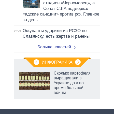
стадион «Черноморец», а
Сенат США поддержал
«адские санкции» против рф. Главное
за день
Оккупанты ударили из РСЗО по
22:29
Славянску, есть жертва и ранены
Больше новостей
ИНФОГРАФИКА
Сколько картофеля
выращивали в
не за
Украине до и во
асть
время большой
елью
войны