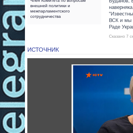
Член Комитета по вопросам
Буданов, 
внешней политики и
наверняка
межпарламентского
"Известны,
сотрудничества
ВСК и мы 
Раде Украи
Сказано 7 с
ИСТОЧНИК