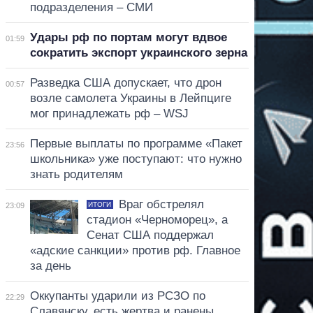
подразделения – СМИ
Удары рф по портам могут вдвое
01:59
сократить экспорт украинского зерна
Разведка США допускает, что дрон
00:57
возле самолета Украины в Лейпциге
мог принадлежать рф – WSJ
Первые выплаты по программе «Пакет
23:56
школьника» уже поступают: что нужно
знать родителям
Враг обстрелял
ИТОГИ
23:09
стадион «Черноморец», а
Сенат США поддержал
«адские санкции» против рф. Главное
за день
Оккупанты ударили из РСЗО по
22:29
Славянску, есть жертва и ранены