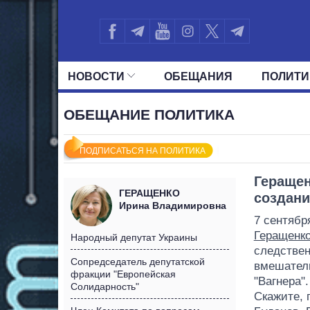
НОВОСТИ
ОБЕЩАНИЯ
ПОЛИТИ
ВСЕ ПОЛИТИКИ
ПРЕЗИДЕНТ И ОФ
ОБЕЩАНИЕ ПОЛИТИКА
ПОДПИСАТЬСЯ НА ПОЛИТИКА
Геращен
ГЕРАЩЕНКО
создани
Ирина Владимировна
7 сентябр
Геращенк
Народный депутат Украины
следствен
Сопредседатель депутатской
вмешатель
фракции "Европейская
"Вагнера"
Солидарность"
Скажите, 