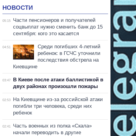
НОВОСТИ
Части пенсионеров и получателей
05:15
соцвыплат нужно сменить банк до 15
сентября: кого это касается
Среди погибших 4-летний
04:51
ребенок: в ГСЧС уточнили
последствия обстрела на
Киевщине
В Киеве после атаки баллистикой в
03:47
двух районах произошли пожары
На Киевщине из-за российской атаки
02:53
погибли три человека, среди них
ребенок
Часть военных из полка «Скала»
02:41
начали переводить в другие