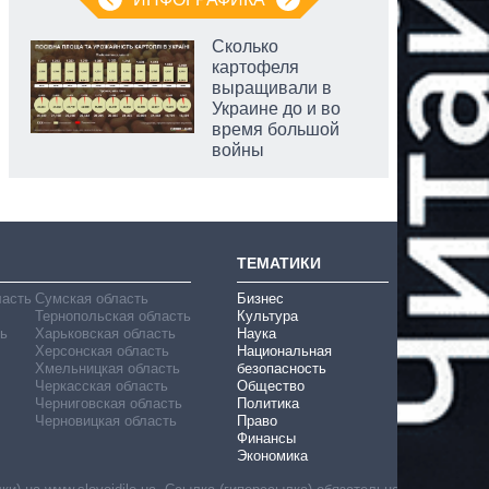
Сколько
картофеля
выращивали в
Украине до и во
время большой
войны
ТЕМАТИКИ
ласть
Сумская область
Бизнес
Тернопольская область
Культура
ь
Харьковская область
Наука
Херсонская область
Национальная
Хмельницкая область
безопасность
Черкасская область
Общество
Черниговская область
Политика
Черновицкая область
Право
Финансы
Экономика