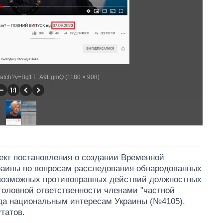
/watch?v=Bg1T_A9EgmQ (1180 × 908)
оект постановления о создании Временной
раины по вопросам расследования обнародованных
возможных противоправных действий должностных
головной ответственности членами "частной
реда национальным интересам Украины (№4105).
татов.