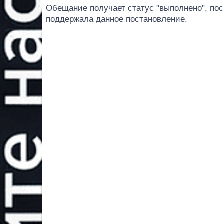
Обещание получает статус "выполнено", по
поддержала данное постановление.