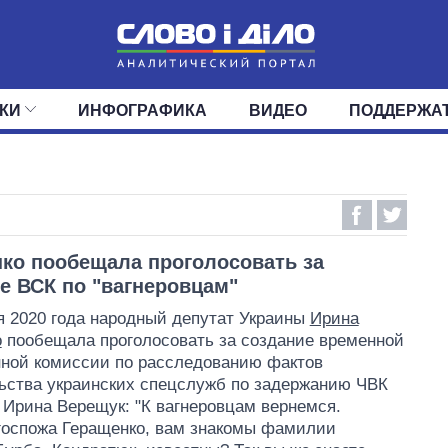
КИ
ИНФОГРАФИКА
ВИДЕО
ПОДДЕРЖА
ИС
ЛЕНТА
ВЕРХОВНАЯ РАДА
СОБЫТИЯ
СТАТЬИ
КАБИНЕТ МИНИСТРОВ
МНЕНИЯ
ОБЗОРЫ
ГЛАВЫ ОБЛАДМИНИ
ДАЙДЖЕСТЫ
ПОЛИТИКА
ДЕПУТАТЫ
ЭКОНОМИКА
КОМИТЕТЫ
ФРАКЦИИ
ОБЩЕСТВО
ОКРУГА
МИР
ко пообещала проголосовать за
е ВСК по "вагнеровцам"
я 2020 года народный депутат Украины
Ирина
о
пообещала проголосовать за создание временной
ной комиссии по расследованию фактов
ства украинских спецслужб по задержанию ЧВК
. Ирина Верещук: "К вагнеровцам вернемся.
госпожа Геращенко, вам знакомы фамилии