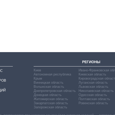
Восемь
массированных
ударов по Украине
за лето: Киев и
область стали
главной целью рф
РЕГИОНЫ
Киев
Ивано-Франковская об
ИС
Автономная республика
Киевская область
Крым
Кировоградская област
РОВ
Винницкая область
Луганская область
Волынская область
Львовская область
ЦИЙ
Днепропетровская область
Николаевская область
Донецкая область
Одесская область
Житомирская область
Полтавская область
Закарпатская область
Ровенская область
Запорожская область