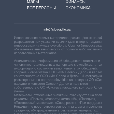
МЭРЫ
ФИНАНСЫ
ВСЕ ПЕРСОНЫ
ЭКОНОМИКА
info@slovoidilo.ua
Использование любых материалов, размещённых на сайте,
разрешается при указании ссылки (для интернет-изданий —
гиперссылки) на www.slovoidilo.ua. Ссылка (гиперссылка)
обязательна вне зависимости от полного либо частичного
использования материалов.
Аналитическая информация об обещаниях политиков и
чиновников, размещенных на портале slovoidilo.ua, а также
информация о состоянии выполнения этих обещаний,
собрана и обработана ООО «ИА Слово и Дело» и является
собственностью ООО «ИА Слово и Дело». Инфографики,
размещенные на портале slovoidilo.ua, созданы ОО «Система
народного контроля Слово и Дело» и являются
собственностью ОО «Система народного контроля Слово и
Дело».
Материалы, отмеченные значками, публикуются на правах
рекламы: «Промо», «Новости компаний», «Позиция»,
«Партнерский материал», «Спецпроект», «При поддержке».
Редакция не несет ответственности за факты и оценочные
суждения, обнародованные в рекламных материалах.