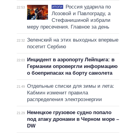
Россия ударила по
ИТОГИ
22:53
Лозовой и Павлограду, а
Стефанишиной избрали
меру пресечения. Главное за день
Зеленский на этих выходных впервые
22:32
посетит Сербию
Инцидент в аэропорту Лейпцига: в
22:03
Германии опровергли информацию
о боеприпасах на борту самолета
Отдельные списки для зимы и лета:
21:49
Кабмин изменит правила
распределения электроэнергии
Немецкое грузовое судно попало
21:29
под атаку дронами в Черном море –
DW