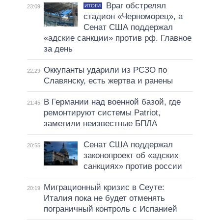
Враг обстрелял
ИТОГИ
23:09
стадион «Черноморец», а
Сенат США поддержал
«адские санкции» против рф. Главное
за день
Оккупанты ударили из РСЗО по
22:29
Славянску, есть жертва и ранены
В Германии над военной базой, где
21:45
ремонтируют системы Patriot,
заметили неизвестные БПЛА
Сенат США поддержал
20:55
законопроект об «адских
санкциях» против россии
Миграционный кризис в Сеуте:
20:19
Италия пока не будет отменять
пограничный контроль с Испанией