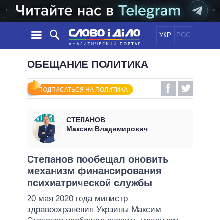
УКР
РОС
НОВОСТИ
ОБЕЩАНИЕ ПОЛИТИКА
ОБЕЩАНИЯ
ЛЕНТА
ПОЛИТИКА
ПОДПИСАТЬСЯ НА ПОЛИТИКА
СОБЫТИЯ
ЭКОНОМИКА
ПОЛИТИКИ
СТАТЬИ
ОБЩЕСТВО
СТЕПАНОВ
ИНФОГРАФИКА
МНЕНИЯ
МИР
ВСЕ ПОЛИТИКИ
Максим Владимирович
ОБЗОРЫ
ПРЕЗИДЕНТ И ОФИС
ВИДЕО
ДАЙДЖЕСТЫ
ВЕРХОВНАЯ РАДА
Степанов пообещал оновить
ПОДДЕРЖАТЬ
механизм финансирования
КАБИНЕТ МИНИСТРОВ
психиатрической службы
ГЛАВЫ ОБЛАДМИНИСТРАЦИЙ
СРАВНЕНИЕ ПОЛИТИКОВ
20 мая 2020 года министр
МЭРЫ
здравоохранения Украины
Максим
ВСЕ ПЕРСОНЫ