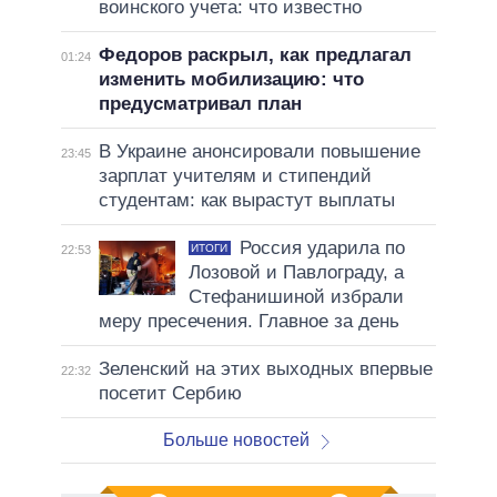
воинского учета: что известно
Федоров раскрыл, как предлагал
01:24
изменить мобилизацию: что
предусматривал план
В Украине анонсировали повышение
23:45
зарплат учителям и стипендий
студентам: как вырастут выплаты
Россия ударила по
ИТОГИ
22:53
Лозовой и Павлограду, а
Стефанишиной избрали
меру пресечения. Главное за день
Зеленский на этих выходных впервые
22:32
посетит Сербию
Больше новостей