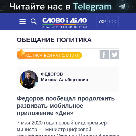
УКР
РОС
НОВОСТИ
ОБЕЩАНИЕ ПОЛИТИКА
ОБЕЩАНИЯ
ЛЕНТА
ПОЛИТИКА
ПОДПИСАТЬСЯ НА ПОЛИТИКА
СОБЫТИЯ
ЭКОНОМИКА
ПОЛИТИКИ
СТАТЬИ
ОБЩЕСТВО
ФЕДОРОВ
ИНФОГРАФИКА
МНЕНИЯ
МИР
ВСЕ ПОЛИТИКИ
Михаил Альбертович
ОБЗОРЫ
ПРЕЗИДЕНТ И ОФИС
ВИДЕО
ДАЙДЖЕСТЫ
ВЕРХОВНАЯ РАДА
Федоров пообещал продолжить
ПОДДЕРЖАТЬ
развивать мобильное
КАБИНЕТ МИНИСТРОВ
приложение «Дия»
ГЛАВЫ ОБЛАДМИНИСТРАЦИЙ
СРАВНЕНИЕ ПОЛИТИКОВ
7 мая 2020 года первый вицепремьер-
МЭРЫ
министр — министр цифровой
ВСЕ ПЕРСОНЫ