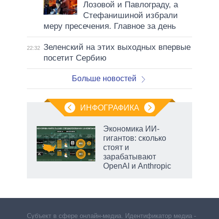
Лозовой и Павлограду, а
Стефанишиной избрали
меру пресечения. Главное за день
Зеленский на этих выходных впервые
22:32
посетит Сербию
Больше новостей
ИНФОГРАФИКА
Экономика ИИ-
гигантов: сколько
стоят и
ет
зарабатывают
OpenAI и Anthropic
Субъект в сфере онлайн-медиа. Идентификатор медиа –