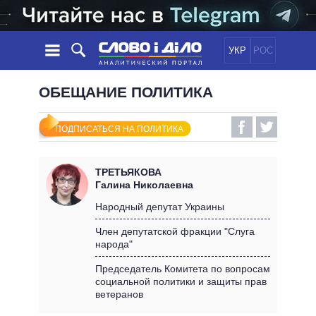
УКР
РОС
НОВОСТИ
ОБЕЩАНИЕ ПОЛИТИКА
ОБЕЩАНИЯ
ЛЕНТА
ПОЛИТИКА
ПОДПИСАТЬСЯ НА ПОЛИТИКА
СОБЫТИЯ
ЭКОНОМИКА
ПОЛИТИКИ
СТАТЬИ
ОБЩЕСТВО
ТРЕТЬЯКОВА
ИНФОГРАФИКА
МНЕНИЯ
МИР
ВСЕ ПОЛИТИКИ
Галина Николаевна
ОБЗОРЫ
ПРЕЗИДЕНТ И ОФИС
Народный депутат Украины
ВИДЕО
ДАЙДЖЕСТЫ
ВЕРХОВНАЯ РАДА
Член депутатской фракции "Слуга
ПОДДЕРЖАТЬ
народа"
КАБИНЕТ МИНИСТРОВ
ГЛАВЫ ОБЛАДМИНИСТРАЦИЙ
Председатель Комитета по вопросам
СРАВНЕНИЕ ПОЛИТИКОВ
социальной политики и защиты прав
МЭРЫ
ветеранов
ВСЕ ПЕРСОНЫ