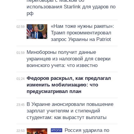
переговоры с Маском об
использования Starlink для ударов по
рф
«Нам тоже нужны ракеты»:
02:59
Трамп прокомментировал
запрос Украины на Patriot
Минобороны получит данные
01:59
украинцев из налоговой для сверки
воинского учета: что известно
Федоров раскрыл, как предлагал
01:24
изменить мобилизацию: что
предусматривал план
В Украине анонсировали повышение
23:45
зарплат учителям и стипендий
студентам: как вырастут выплаты
Россия ударила по
ИТОГИ
22:53