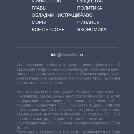
МИНИСТРОВ
ОБЩЕСТВО
ГЛАВЫ
ПОЛИТИКА
ОБЛАДМИНИСТРАЦИЙ
ПРАВО
МЭРЫ
ФИНАНСЫ
ВСЕ ПЕРСОНЫ
ЭКОНОМИКА
info@slovoidilo.ua
Использование любых материалов, размещённых на сайте,
разрешается при указании ссылки (для интернет-изданий —
гиперссылки) на www.slovoidilo.ua. Ссылка (гиперссылка)
обязательна вне зависимости от полного либо частичного
использования материалов.
Аналитическая информация об обещаниях политиков и
чиновников, размещенных на портале slovoidilo.ua, а также
информация о состоянии выполнения этих обещаний,
собрана и обработана ООО «ИА Слово и Дело» и является
собственностью ООО «ИА Слово и Дело». Инфографики,
размещенные на портале slovoidilo.ua, созданы ОО «Система
народного контроля Слово и Дело» и являются
собственностью ОО «Система народного контроля Слово и
Дело».
Материалы, отмеченные значками, публикуются на правах