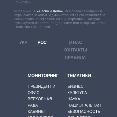
R40-05063
© 2009—2026
«Слово и Дело»
.
Все права защищены и
охраняются законом. Администрация сайта оставляет за
собой право не соглашаться с информацией, которая
публикуется на сайте, владельцами или авторами которой
являются третьи лица.
УКР
РОС
О НАС
КОНТАКТЫ
ПРАВИЛА
МОНИТОРИНГ
ТЕМАТИКИ
ПРЕЗИДЕНТ И
БИЗНЕС
ОФИС
КУЛЬТУРА
ВЕРХОВНАЯ
НАУКА
РАДА
НАЦИОНАЛЬНАЯ
КАБИНЕТ
БЕЗОПАСНОСТЬ