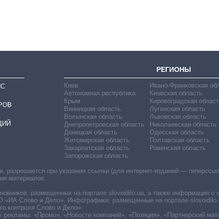
должность
руководителя СВР
РЕГИОНЫ
Киев
Ивано-Франковская об
ИС
Автономная республика
Киевская область
Крым
Кировоградская област
РОВ
Винницкая область
Луганская область
Волынская область
Львовская область
ЦИЙ
Днепропетровская область
Николаевская область
Донецкая область
Одесская область
Житомирская область
Полтавская область
Закарпатская область
Ровенская область
Запорожская область
 разрешается при указании ссылки (для интернет-изданий — гиперссылки
ния материалов.
овников, размещенных на портале slovoidilo.ua, а также информация о 
«ИА Слово и Дело». Инфографики, размещенные на портале slovoidilo.
о контроля Слово и Дело».
х рекламы: «Промо», «Новости компаний», «Позиция», «Партнерский мат