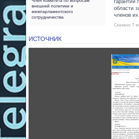
Член Комитета по вопросам
гарантий 
внешней политики и
области з
межпарламентского
членов их
сотрудничества
Сказано 7 м
ИСТОЧНИК