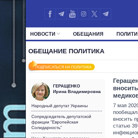
НОВОСТИ
ОБЕЩАНИЯ
ПОЛИТИ
ВСЕ ПОЛИТИКИ
ПРЕЗИДЕНТ И ОФ
ОБЕЩАНИЕ ПОЛИТИКА
ПОДПИСАТЬСЯ НА ПОЛИТИКА
Геращен
ГЕРАЩЕНКО
вносить
Ирина Владимировна
медико
7 мая 202
Народный депутат Украины
пообещала
Сопредседатель депутатской
вносить п
фракции "Европейская
статью 39
Солидарность"
инфекцион