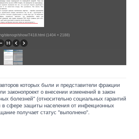
ting/stenogr/show/7418.html (1404 × 2188)
соавторов которых были и представители фракции
ли законопроект о внесении изменений в закон
ных болезней" (относительно социальных гарантий
м в сфере защиты населения от инфекционных
щание получает статус "выполнено".