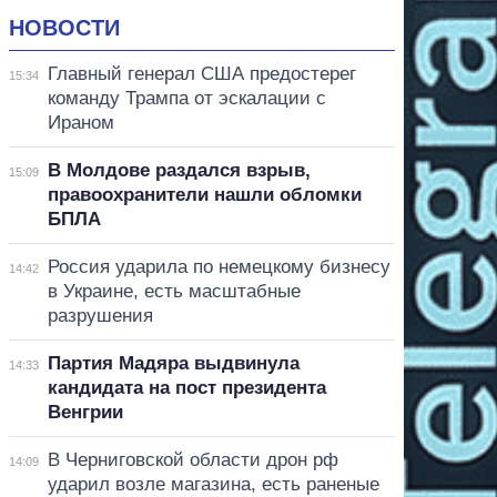
НОВОСТИ
Главный генерал США предостерег
15:34
команду Трампа от эскалации с
Ираном
В Молдове раздался взрыв,
15:09
правоохранители нашли обломки
БПЛА
Россия ударила по немецкому бизнесу
14:42
в Украине, есть масштабные
разрушения
Партия Мадяра выдвинула
14:33
кандидата на пост президента
Венгрии
В Черниговской области дрон рф
14:09
ударил возле магазина, есть раненые