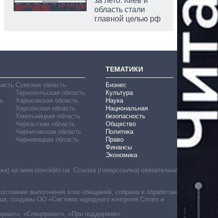
за лето: Киев и
область стали
главной целью рф
ТЕМАТИКИ
ласть
Сумская область
Бизнес
Тернопольская область
Культура
ь
Харьковская область
Наука
Херсонская область
Национальная
Хмельницкая область
безопасность
Черкасская область
Общество
Черниговская область
Политика
Черновицкая область
Право
Финансы
Экономика
) на www.slovoidilo.ua. Ссылка (гиперссылка) обязательна
состоянии выполнения этих обещаний, собрана и обработана
ua, созданы ОО «Система народного контроля Слово и
ериал», «Спецпроект», «При поддержке».