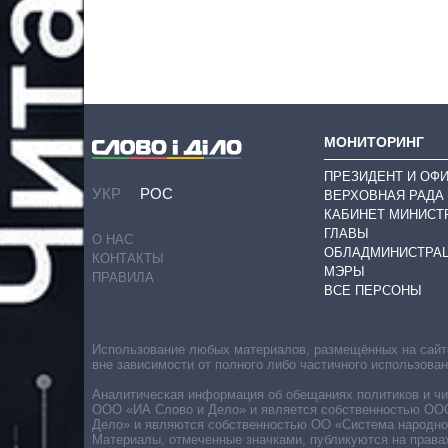
МОНИТОРИНГ
ПРЕЗИДЕНТ И ОФ
УКР
РОС
ВЕРХОВНАЯ РАДА
КАБИНЕТ МИНИСТ
ГЛАВЫ
О НАС
ОБЛАДМИНИСТРА
КОНТАКТЫ
МЭРЫ
ПРАВИЛА
ВСЕ ПЕРСОНЫ
Использование любых материалов, размещённых на сайте,
вне зависимости от полного либо частичного использова
Аналитическая информация об обещаниях политиков и чин
ООО «ИА Слово и Дело» и является собственностью ООО 
Дело» и являются собственностью ОО «Система народног
Материалы, отмеченные значками, публикуются на права