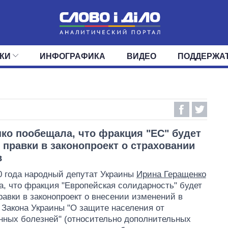
КИ
ИНФОГРАФИКА
ВИДЕО
ПОДДЕРЖА
ИС
ЛЕНТА
ВЕРХОВНАЯ РАДА
СОБЫТИЯ
СТАТЬИ
КАБИНЕТ МИНИСТРОВ
МНЕНИЯ
ОБЗОРЫ
ГЛАВЫ ОБЛАДМИНИ
ДАЙДЖЕСТЫ
ПОЛИТИКА
ДЕПУТАТЫ
ЭКОНОМИКА
КОМИТЕТЫ
ФРАКЦИИ
ОБЩЕСТВО
ОКРУГА
МИР
ко пообещала, что фракция "ЕС" будет
 правки в законопроект о страховании
в
0 года народный депутат Украины
Ирина Геращенко
, что фракция "Европейская солидарность" будет
равки в законопроект о внесении изменений в
 Закона Украины "О защите населения от
ных болезней" (относительно дополнительных