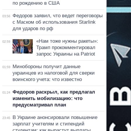
по рождению в США
Федоров заявил, что ведет переговоры
03:56
с Маском об использования Starlink
для ударов по рф
«Нам тоже нужны ракеты»:
02:59
Трамп прокомментировал
запрос Украины на Patriot
Минобороны получит данные
01:59
украинцев из налоговой для сверки
воинского учета: что известно
Федоров раскрыл, как предлагал
01:24
изменить мобилизацию: что
предусматривал план
В Украине анонсировали повышение
23:45
зарплат учителям и стипендий
студентам: как вырастут выплаты