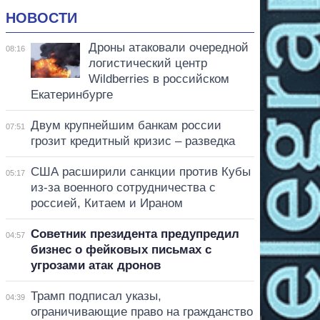
НОВОСТИ
Дроны атаковали очередной
08:16
логистический центр
Wildberries в российском
Екатеринбурге
Двум крупнейшим банкам россии
07:51
грозит кредитный кризис – разведка
США расширили санкции против Кубы
05:17
из-за военного сотрудничества с
россией, Китаем и Ираном
Советник президента предупредил
04:57
бизнес о фейковых письмах с
угрозами атак дронов
Трамп подписал указы,
04:39
ограничивающие право на гражданство