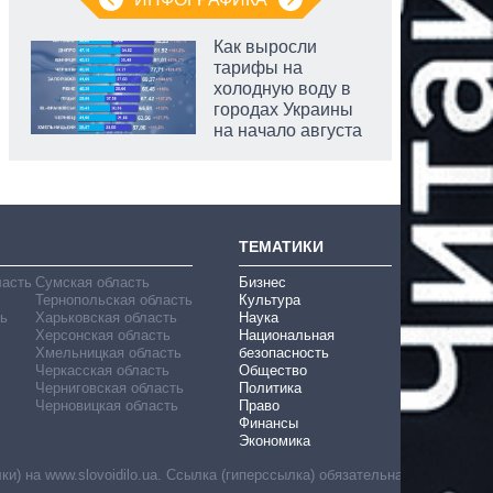
Как выросли
тарифы на
холодную воду в
городах Украины
на начало августа
ТЕМАТИКИ
ласть
Сумская область
Бизнес
Тернопольская область
Культура
ь
Харьковская область
Наука
Херсонская область
Национальная
Хмельницкая область
безопасность
Черкасская область
Общество
Черниговская область
Политика
Черновицкая область
Право
Финансы
Экономика
) на www.slovoidilo.ua. Ссылка (гиперссылка) обязательна