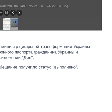
/posts/2016066248537229?__tn__=-R (516 × 695)
 - министр цифровой трансформации Украины
онного паспорта гражданина Украины и
приложении "Дия".
ещание получило статус "выполнено".