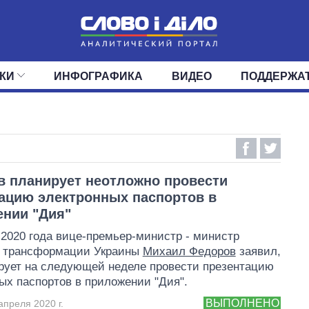
КИ
ИНФОГРАФИКА
ВИДЕО
ПОДДЕРЖА
ИС
ЛЕНТА
ВЕРХОВНАЯ РАДА
СОБЫТИЯ
СТАТЬИ
КАБИНЕТ МИНИСТРОВ
МНЕНИЯ
ОБЗОРЫ
ГЛАВЫ ОБЛАДМИНИ
ДАЙДЖЕСТЫ
ПОЛИТИКА
ДЕПУТАТЫ
ЭКОНОМИКА
КОМИТЕТЫ
ФРАКЦИИ
ОБЩЕСТВО
ОКРУГА
МИР
 планирует неотложно провести
ацию электронных паспортов в
нии "Дия"
 2020 года вице-премьер-министр - министр
 трансформации Украины
Михаил Федоров
заявил,
рует на следующей неделе провести презентацию
ых паспортов в приложении "Дия".
ВЫПОЛНЕНО
апреля 2020 г.