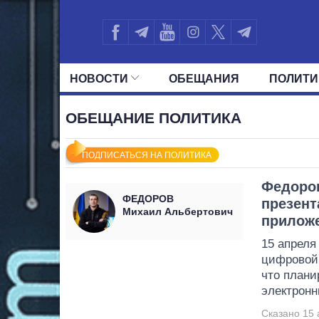
НОВОСТИ
ОБЕЩАНИЯ
ПОЛИТИ
ВСЕ ПОЛИТИКИ
ПРЕЗИДЕНТ И ОФ
ОБЕЩАНИЕ ПОЛИТИКА
ПОДПИСАТЬСЯ НА ПОЛИТИКА
Федоров
ФЕДОРОВ
презент
Михаил Альбертович
приложе
15 апреля
цифровой
что плани
электронн
Сказано 15 