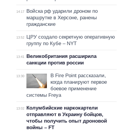
Войска рф ударили дроном по
14:17
маршрутке в Херсоне, ранены
гражданские
ЦРУ создало секретную оперативную
13:52
группу по Кубе – NYT
Великобритания расширила
13:41
санкции против россии
В Fire Point рассказали,
13:30
когда планируют первое
боевое применение
системы Freya
Колумбийские наркокартели
13:02
отправляют в Украину бойцов,
чтобы получить опыт дроновой
войны – FT