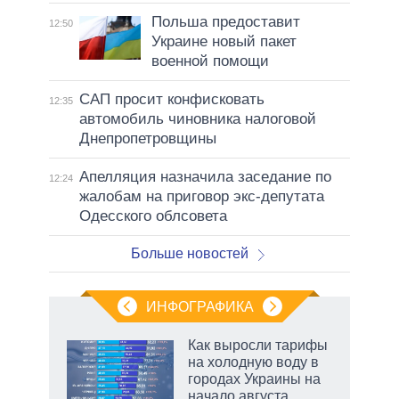
Польша предоставит
12:50
Украине новый пакет
военной помощи
САП просит конфисковать
12:35
автомобиль чиновника налоговой
Днепропетровщины
Апелляция назначила заседание по
12:24
жалобам на приговор экс-депутата
Одесского облсовета
Больше новостей
ИНФОГРАФИКА
Как выросли тарифы
на холодную воду в
ков
городах Украины на
 за
начало августа