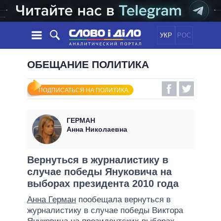
УКР
РОС
НОВОСТИ
ОБЕЩАНИЕ ПОЛИТИКА
ОБЕЩАНИЯ
ЛЕНТА
ПОЛИТИКА
ПОДПИСАТЬСЯ НА ПОЛИТИКА
СОБЫТИЯ
ЭКОНОМИКА
ПОЛИТИКИ
СТАТЬИ
ОБЩЕСТВО
ГЕРМАН
ИНФОГРАФИКА
МНЕНИЯ
МИР
ВСЕ ПОЛИТИКИ
Анна Николаевна
ОБЗОРЫ
ПРЕЗИДЕНТ И ОФИС
ВИДЕО
ДАЙДЖЕСТЫ
ВЕРХОВНАЯ РАДА
Вернуться в журналистику в
ПОДДЕРЖАТЬ
случае победы Януковича на
КАБИНЕТ МИНИСТРОВ
выборах президента 2010 года
ГЛАВЫ ОБЛАДМИНИСТРАЦИЙ
СРАВНЕНИЕ ПОЛИТИКОВ
Анна Герман
пообещала вернуться в
МЭРЫ
журналистику в случае победы Виктора
ВСЕ ПЕРСОНЫ