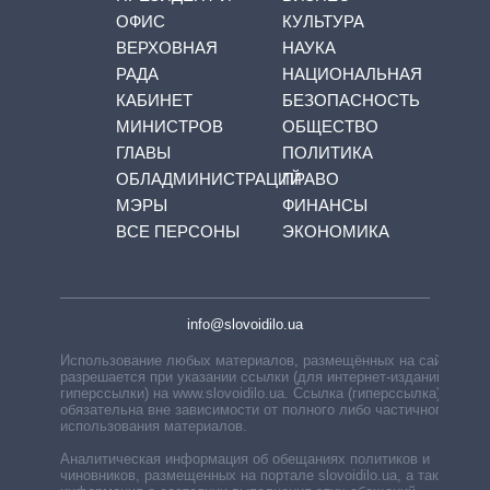
ОФИС
КУЛЬТУРА
ВЕРХОВНАЯ
НАУКА
РАДА
НАЦИОНАЛЬНАЯ
КАБИНЕТ
БЕЗОПАСНОСТЬ
МИНИСТРОВ
ОБЩЕСТВО
ГЛАВЫ
ПОЛИТИКА
ОБЛАДМИНИСТРАЦИЙ
ПРАВО
МЭРЫ
ФИНАНСЫ
ВСЕ ПЕРСОНЫ
ЭКОНОМИКА
info@slovoidilo.ua
Использование любых материалов, размещённых на сайте,
разрешается при указании ссылки (для интернет-изданий —
гиперссылки) на www.slovoidilo.ua. Ссылка (гиперссылка)
обязательна вне зависимости от полного либо частичного
использования материалов.
Аналитическая информация об обещаниях политиков и
чиновников, размещенных на портале slovoidilo.ua, а также