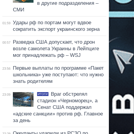
в другие подразделения –
СМИ
Удары рф по портам могут вдвое
01:59
сократить экспорт украинского зерна
Разведка США допускает, что дрон
00:57
возле самолета Украины в Лейпциге
мог принадлежать рф – WSJ
Первые выплаты по программе «Пакет
23:56
школьника» уже поступают: что нужно
знать родителям
Враг обстрелял
ИТОГИ
23:09
стадион «Черноморец», а
Сенат США поддержал
«адские санкции» против рф. Главное
за день
Оккупанты ударили из РСЗО по
22:29