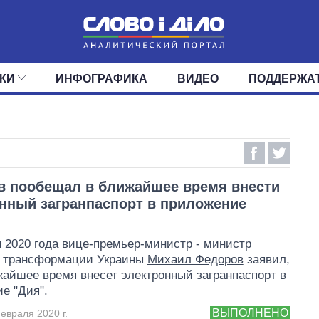
КИ
ИНФОГРАФИКА
ВИДЕО
ПОДДЕРЖА
ИС
ЛЕНТА
ВЕРХОВНАЯ РАДА
СОБЫТИЯ
СТАТЬИ
КАБИНЕТ МИНИСТРОВ
МНЕНИЯ
ОБЗОРЫ
ГЛАВЫ ОБЛАДМИНИ
ДАЙДЖЕСТЫ
ПОЛИТИКА
ДЕПУТАТЫ
ЭКОНОМИКА
КОМИТЕТЫ
ФРАКЦИИ
ОБЩЕСТВО
ОКРУГА
МИР
 пообещал в ближайшее время внести
нный загранпаспорт в приложение
 2020 года вице-премьер-министр - министр
 трансформации Украины
Михаил Федоров
заявил,
жайшее время внесет электронный загранпаспорт в
е "Дия".
ВЫПОЛНЕНО
евраля 2020 г.