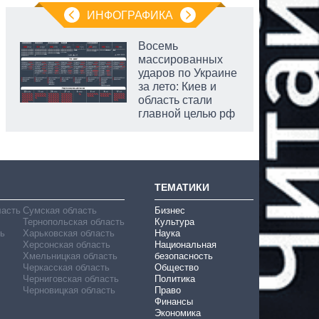
ИНФОГРАФИКА
Восемь
массированных
ударов по Украине
за лето: Киев и
область стали
главной целью рф
ТЕМАТИКИ
ласть
Сумская область
Бизнес
Тернопольская область
Культура
ь
Харьковская область
Наука
Херсонская область
Национальная
Хмельницкая область
безопасность
Черкасская область
Общество
Черниговская область
Политика
Черновицкая область
Право
Финансы
Экономика