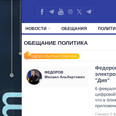
НОВОСТИ
ОБЕЩАНИЯ
ПОЛИТИ
ВСЕ ПОЛИТИКИ
ПРЕЗИДЕНТ И ОФ
ОБЕЩАНИЕ ПОЛИТИКА
ПОДПИСАТЬСЯ НА ПОЛИТИКА
Федоров
ФЕДОРОВ
электро
Михаил Альбертович
"Дия"
6 февраля
цифровой
что в бли
приложени
Сказано 6 ф