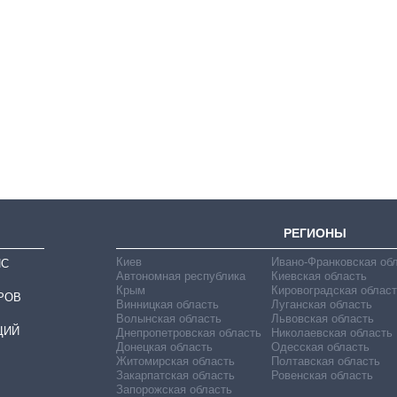
Как за 10 лет
изменилось
количество
поступающих в
бакалавриат,
магистратуру и
аспирантуру
РЕГИОНЫ
Киев
Ивано-Франковская об
ИС
Автономная республика
Киевская область
Крым
Кировоградская област
РОВ
Винницкая область
Луганская область
Волынская область
Львовская область
ЦИЙ
Днепропетровская область
Николаевская область
Донецкая область
Одесская область
Житомирская область
Полтавская область
Закарпатская область
Ровенская область
Запорожская область