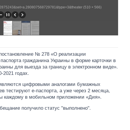
82875243&set=a.280807568729781&type=3&theater (510 × 566)
о постановление № 278 «О реализации
паспорта гражданина Украины в форме карточки в
раины для выезда за границу в электронном виде».
-2021 годах.
 являются цифровыми аналогами бумажных
в тестируют е-паспорта, а уже через 2 месяца,
ны каждому в мобильном приложении «Дия».
ещание получило статус "выполнено".