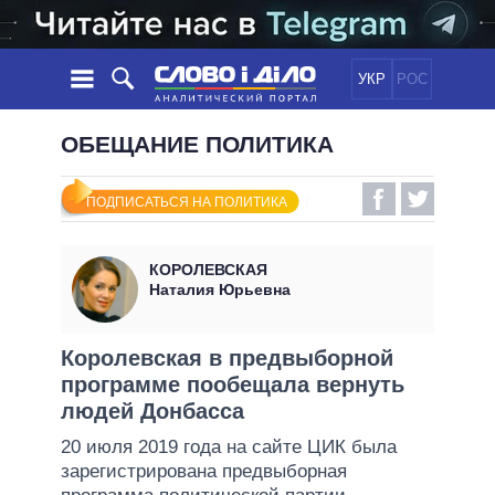
УКР
РОС
НОВОСТИ
ОБЕЩАНИЕ ПОЛИТИКА
ОБЕЩАНИЯ
ЛЕНТА
ПОЛИТИКА
ПОДПИСАТЬСЯ НА ПОЛИТИКА
СОБЫТИЯ
ЭКОНОМИКА
ПОЛИТИКИ
СТАТЬИ
ОБЩЕСТВО
КОРОЛЕВСКАЯ
ИНФОГРАФИКА
МНЕНИЯ
МИР
ВСЕ ПОЛИТИКИ
Наталия Юрьевна
ОБЗОРЫ
ПРЕЗИДЕНТ И ОФИС
ВИДЕО
ДАЙДЖЕСТЫ
ВЕРХОВНАЯ РАДА
Королевская в предвыборной
ПОДДЕРЖАТЬ
программе пообещала вернуть
КАБИНЕТ МИНИСТРОВ
людей Донбасса
ГЛАВЫ ОБЛАДМИНИСТРАЦИЙ
СРАВНЕНИЕ ПОЛИТИКОВ
20 июля 2019 года на сайте ЦИК была
МЭРЫ
зарегистрирована предвыборная
ВСЕ ПЕРСОНЫ