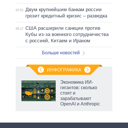
Двум крупнейшим банкам россии
07:51
грозит кредитный кризис – разведка
США расширили санкции против
05:17
Кубы из-за военного сотрудничества
с россией, Китаем и Ираном
Больше новостей
ИНФОГРАФИКА
Экономика ИИ-
гигантов: сколько
стоят и
ет
зарабатывают
OpenAI и Anthropic
маги