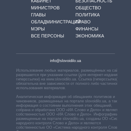
КАБИНЕТ
БЕЗОПАСНОСТЬ
МИНИСТРОВ
ОБЩЕСТВО
ГЛАВЫ
ПОЛИТИКА
ОБЛАДМИНИСТРАЦИЙ
ПРАВО
МЭРЫ
ФИНАНСЫ
ВСЕ ПЕРСОНЫ
ЭКОНОМИКА
info@slovoidilo.ua
Использование любых материалов, размещённых на сайте,
разрешается при указании ссылки (для интернет-изданий —
гиперссылки) на www.slovoidilo.ua. Ссылка (гиперссылка)
обязательна вне зависимости от полного либо частичного
использования материалов.
Аналитическая информация об обещаниях политиков и
чиновников, размещенных на портале slovoidilo.ua, а также
информация о состоянии выполнения этих обещаний,
собрана и обработана ООО «ИА Слово и Дело» и является
собственностью ООО «ИА Слово и Дело». Инфографики,
размещенные на портале slovoidilo.ua, созданы ОО «Система
народного контроля Слово и Дело» и являются
собственностью ОО «Система народного контроля Слово и