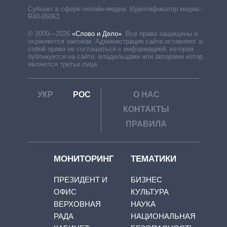
Субъект в сфере онлайн-медиа. Идентификатор медиа –
R40-05063
© 2009—2026
«Слово и Дело»
.
Все права защищены и
охраняются законом. Администрация сайта оставляет за
собой право не соглашаться с информацией, которая
публикуется на сайте, владельцами или авторами которой
являются третьи лица.
УКР
РОС
О НАС
КОНТАКТЫ
ПРАВИЛА
МОНИТОРИНГ
ТЕМАТИКИ
ПРЕЗИДЕНТ И
БИЗНЕС
ОФИС
КУЛЬТУРА
ВЕРХОВНАЯ
НАУКА
РАДА
НАЦИОНАЛЬНАЯ