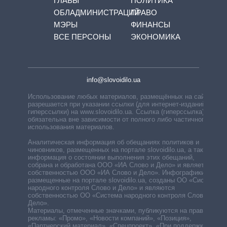
ГЛАВЫ
ПОЛИТИКА
ОБЛАДМИНИСТРАЦИЙ
ПРАВО
МЭРЫ
ФИНАНСЫ
ВСЕ ПЕРСОНЫ
ЭКОНОМИКА
info@slovoidilo.ua
Использование любых материалов, размещённых на сайте,
разрешается при указании ссылки (для интернет-изданий —
гиперссылки) на www.slovoidilo.ua. Ссылка (гиперссылка)
обязательна вне зависимости от полного либо частичного
использования материалов.
Аналитическая информация об обещаниях политиков и
чиновников, размещенных на портале slovoidilo.ua, а также
информация о состоянии выполнения этих обещаний,
собрана и обработана ООО «ИА Слово и Дело» и является
собственностью ООО «ИА Слово и Дело». Инфографики,
размещенные на портале slovoidilo.ua, созданы ОО «Система
народного контроля Слово и Дело» и являются
собственностью ОО «Система народного контроля Слово и
Дело».
Материалы, отмеченные значками, публикуются на правах
рекламы: «Промо», «Новости компаний», «Позиция»,
«Партнерский материал», «Спецпроект», «При поддержке».