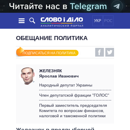
УКР
РОС
НОВОСТИ
ОБЕЩАНИЕ ПОЛИТИКА
ОБЕЩАНИЯ
ЛЕНТА
ПОЛИТИКА
ПОДПИСАТЬСЯ НА ПОЛИТИКА
СОБЫТИЯ
ЭКОНОМИКА
ПОЛИТИКИ
СТАТЬИ
ОБЩЕСТВО
ЖЕЛЕЗНЯК
ИНФОГРАФИКА
МНЕНИЯ
МИР
ВСЕ ПОЛИТИКИ
Ярослав Иванович
ОБЗОРЫ
ПРЕЗИДЕНТ И ОФИС
Народный депутат Украины
ВИДЕО
ДАЙДЖЕСТЫ
ВЕРХОВНАЯ РАДА
Член депутатской фракции "ГОЛОС"
ПОДДЕРЖАТЬ
КАБИНЕТ МИНИСТРОВ
Первый заместитель председателя
ГЛАВЫ ОБЛАДМИНИСТРАЦИЙ
Комитета по вопросам финансов,
СРАВНЕНИЕ ПОЛИТИКОВ
налоговой и таможенной политики
МЭРЫ
ВСЕ ПЕРСОНЫ
Железняк в предвыборной