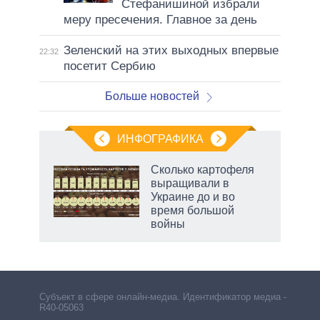
Стефанишиной избрали
меру пресечения. Главное за день
Зеленский на этих выходных впервые
22:32
посетит Сербию
Больше новостей
ИНФОГРАФИКА
рифы
Сколько картофеля
у в
выращивали в
 на
Украине до и во
время большой
войны
Субъект в сфере онлайн-медиа. Идентификатор медиа –
R40-05063