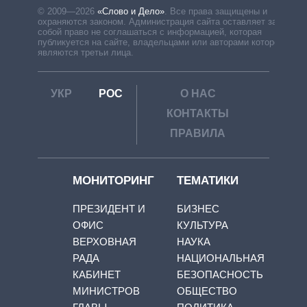
© 2009—2026
«Слово и Дело»
.
Все права защищены и
охраняются законом. Администрация сайта оставляет за
собой право не соглашаться с информацией, которая
публикуется на сайте, владельцами или авторами которой
являются третьи лица.
УКР
РОС
О НАС
КОНТАКТЫ
ПРАВИЛА
МОНИТОРИНГ
ТЕМАТИКИ
ПРЕЗИДЕНТ И
БИЗНЕС
ОФИС
КУЛЬТУРА
ВЕРХОВНАЯ
НАУКА
РАДА
НАЦИОНАЛЬНАЯ
КАБИНЕТ
БЕЗОПАСНОСТЬ
МИНИСТРОВ
ОБЩЕСТВО