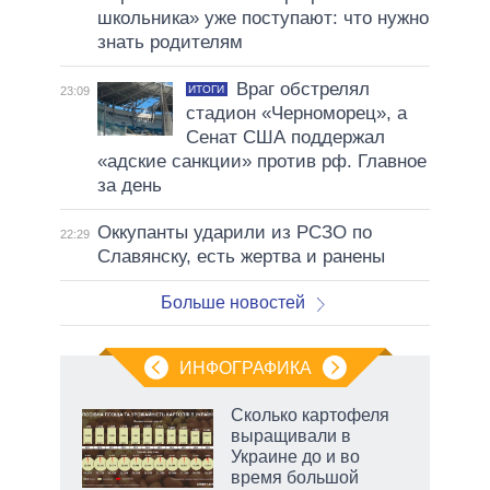
школьника» уже поступают: что нужно
знать родителям
Враг обстрелял
ИТОГИ
23:09
стадион «Черноморец», а
Сенат США поддержал
«адские санкции» против рф. Главное
за день
Оккупанты ударили из РСЗО по
22:29
Славянску, есть жертва и ранены
Больше новостей
ИНФОГРАФИКА
 5
Сколько картофеля
го
выращивали в
сть
Украине до и во
ВР
время большой