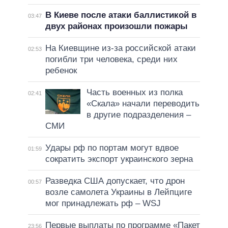
В Киеве после атаки баллистикой в
03:47
двух районах произошли пожары
На Киевщине из-за российской атаки
02:53
погибли три человека, среди них
ребенок
Часть военных из полка
02:41
«Скала» начали переводить
в другие подразделения –
СМИ
Удары рф по портам могут вдвое
01:59
сократить экспорт украинского зерна
Разведка США допускает, что дрон
00:57
возле самолета Украины в Лейпциге
мог принадлежать рф – WSJ
Первые выплаты по программе «Пакет
23:56