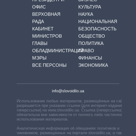
ОФИС
КУЛЬТУРА
ВЕРХОВНАЯ
НАУКА
РАДА
НАЦИОНАЛЬНАЯ
КАБИНЕТ
БЕЗОПАСНОСТЬ
МИНИСТРОВ
ОБЩЕСТВО
ГЛАВЫ
ПОЛИТИКА
ОБЛАДМИНИСТРАЦИЙ
ПРАВО
МЭРЫ
ФИНАНСЫ
ВСЕ ПЕРСОНЫ
ЭКОНОМИКА
info@slovoidilo.ua
Использование любых материалов, размещённых на сайте,
разрешается при указании ссылки (для интернет-изданий —
гиперссылки) на www.slovoidilo.ua. Ссылка (гиперссылка)
обязательна вне зависимости от полного либо частичного
использования материалов.
Аналитическая информация об обещаниях политиков и
чиновников, размещенных на портале slovoidilo.ua, а также