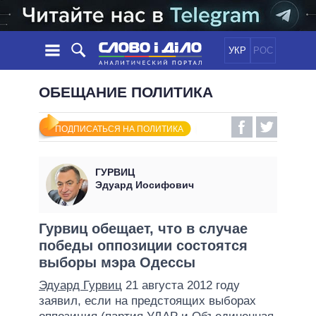
УКР
РОС
НОВОСТИ
ОБЕЩАНИЕ ПОЛИТИКА
ОБЕЩАНИЯ
ЛЕНТА
ПОЛИТИКА
ПОДПИСАТЬСЯ НА ПОЛИТИКА
СОБЫТИЯ
ЭКОНОМИКА
ПОЛИТИКИ
СТАТЬИ
ОБЩЕСТВО
ГУРВИЦ
ИНФОГРАФИКА
МНЕНИЯ
МИР
ВСЕ ПОЛИТИКИ
Эдуард Иосифович
ОБЗОРЫ
ПРЕЗИДЕНТ И ОФИС
ВИДЕО
ДАЙДЖЕСТЫ
ВЕРХОВНАЯ РАДА
Гурвиц обещает, что в случае
ПОДДЕРЖАТЬ
победы оппозиции состоятся
КАБИНЕТ МИНИСТРОВ
выборы мэра Одессы
ГЛАВЫ ОБЛАДМИНИСТРАЦИЙ
СРАВНЕНИЕ ПОЛИТИКОВ
Эдуард Гурвиц
21 августа 2012 году
МЭРЫ
заявил, если на предстоящих выборах
ВСЕ ПЕРСОНЫ