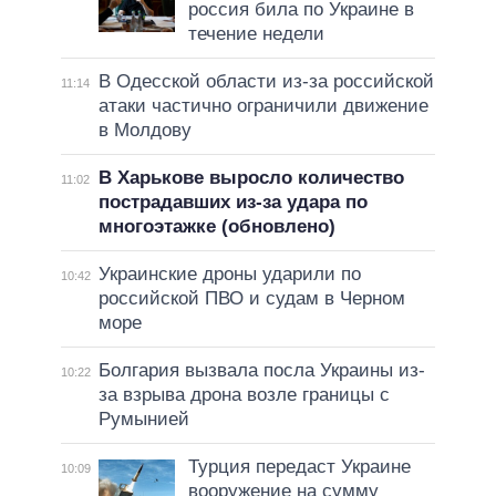
россия била по Украине в
течение недели
В Одесской области из-за российской
11:14
атаки частично ограничили движение
в Молдову
В Харькове выросло количество
11:02
пострадавших из-за удара по
многоэтажке (обновлено)
Украинские дроны ударили по
10:42
российской ПВО и судам в Черном
море
Болгария вызвала посла Украины из-
10:22
за взрыва дрона возле границы с
Румынией
Турция передаст Украине
10:09
вооружение на сумму