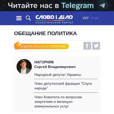
УКР
РОС
НОВОСТИ
ОБЕЩАНИЕ ПОЛИТИКА
ОБЕЩАНИЯ
ЛЕНТА
ПОЛИТИКА
ПОДПИСАТЬСЯ НА ПОЛИТИКА
СОБЫТИЯ
ЭКОНОМИКА
ПОЛИТИКИ
СТАТЬИ
ОБЩЕСТВО
НАГОРНЯК
ИНФОГРАФИКА
МНЕНИЯ
МИР
ВСЕ ПОЛИТИКИ
Сергей Владимирович
ОБЗОРЫ
ПРЕЗИДЕНТ И ОФИС
Народный депутат Украины
ВИДЕО
ДАЙДЖЕСТЫ
ВЕРХОВНАЯ РАДА
Член депутатской фракции "Слуга
ПОДДЕРЖАТЬ
народа"
КАБИНЕТ МИНИСТРОВ
ГЛАВЫ ОБЛАДМИНИСТРАЦИЙ
Член Комитета по вопросам
СРАВНЕНИЕ ПОЛИТИКОВ
энергетики и жилищно-
МЭРЫ
коммунальных услуг
ВСЕ ПЕРСОНЫ