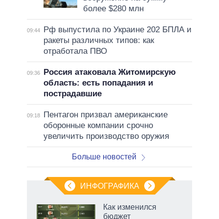
более $280 млн
Рф выпустила по Украине 202 БПЛА и
09:44
ракеты различных типов: как
отработала ПВО
Россия атаковала Житомирскую
09:36
область: есть попадания и
пострадавшие
Пентагон призвал американские
09:18
оборонные компании срочно
увеличить производство оружия
Больше новостей
ИНФОГРАФИКА
 как
Как изменился
чипы
бюджет