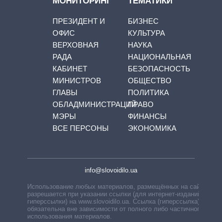
МОНИТОРИНГ
ТЕМАТИКИ
ПРЕЗИДЕНТ И
БИЗНЕС
ОФИС
КУЛЬТУРА
ВЕРХОВНАЯ
НАУКА
РАДА
НАЦИОНАЛЬНАЯ
КАБИНЕТ
БЕЗОПАСНОСТЬ
МИНИСТРОВ
ОБЩЕСТВО
ГЛАВЫ
ПОЛИТИКА
ОБЛАДМИНИСТРАЦИЙ
ПРАВО
МЭРЫ
ФИНАНСЫ
ВСЕ ПЕРСОНЫ
ЭКОНОМИКА
info@slovoidilo.ua
Использование любых материалов, размещённых на сайте,
разрешается при указании ссылки (для интернет-изданий —
гиперссылки) на www.slovoidilo.ua. Ссылка (гиперссылка)
обязательна вне зависимости от полного либо частичного
использования материалов.