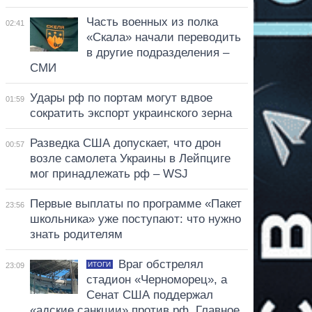
Часть военных из полка
02:41
«Скала» начали переводить
в другие подразделения –
СМИ
Удары рф по портам могут вдвое
01:59
сократить экспорт украинского зерна
Разведка США допускает, что дрон
00:57
возле самолета Украины в Лейпциге
мог принадлежать рф – WSJ
Первые выплаты по программе «Пакет
23:56
школьника» уже поступают: что нужно
знать родителям
Враг обстрелял
ИТОГИ
23:09
стадион «Черноморец», а
Сенат США поддержал
«адские санкции» против рф. Главное