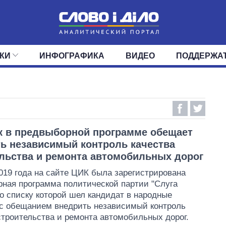
КИ
ИНФОГРАФИКА
ВИДЕО
ПОДДЕРЖА
ИС
ЛЕНТА
ВЕРХОВНАЯ РАДА
СОБЫТИЯ
СТАТЬИ
КАБИНЕТ МИНИСТРОВ
МНЕНИЯ
ОБЗОРЫ
ГЛАВЫ ОБЛАДМИНИ
ДАЙДЖЕСТЫ
ПОЛИТИКА
ДЕПУТАТЫ
ЭКОНОМИКА
КОМИТЕТЫ
ФРАКЦИИ
ОБЩЕСТВО
ОКРУГА
МИР
 в предвыборной программе обещает
ь независимый контроль качества
льства и ремонта автомобильных дорог
019 года на сайте ЦИК была зарегистрирована
ная программа политической партии "Слуга
по списку которой шел кандидат в народные
с обещанием внедрить независимый контроль
строительства и ремонта автомобильных дорог.