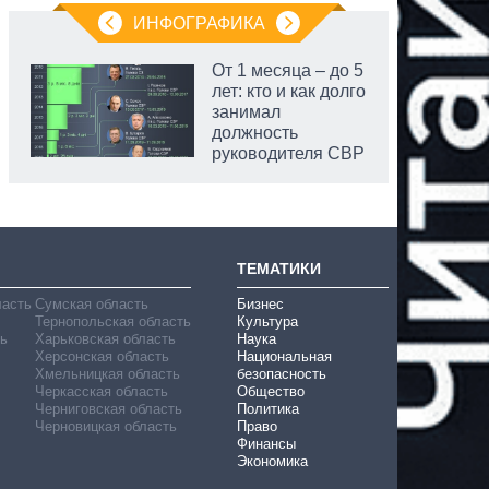
ИНФОГРАФИКА
От 1 месяца – до 5
лет: кто и как долго
занимал
должность
руководителя СВР
ТЕМАТИКИ
ласть
Сумская область
Бизнес
Тернопольская область
Культура
ь
Харьковская область
Наука
Херсонская область
Национальная
Хмельницкая область
безопасность
Черкасская область
Общество
Черниговская область
Политика
Черновицкая область
Право
Финансы
Экономика