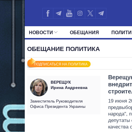
НОВОСТИ
ОБЕЩАНИЯ
ПОЛИТИ
ВСЕ ПОЛИТИКИ
ПРЕЗИДЕНТ И ОФ
ОБЕЩАНИЕ ПОЛИТИКА
ПОДПИСАТЬСЯ НА ПОЛИТИКА
Верещук
ВЕРЕЩУК
внедрит
Ирина Андреевна
строите
19 июня 2
Заместитель Руководителя
Офиса Президента Украины
предвыбор
народа", 
депутаты 
качества 