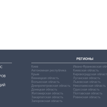
Дефицит памяти:
как вырос спрос
на чипы за
последние годы и
что прогнозируют
на 2027-й
РЕГИОНЫ
Киев
Ивано-Франковская об
ИС
Автономная республика
Киевская область
Крым
Кировоградская област
РОВ
Винницкая область
Луганская область
Волынская область
Львовская область
ЦИЙ
Днепропетровская область
Николаевская область
Донецкая область
Одесская область
Житомирская область
Полтавская область
Закарпатская область
Ровенская область
Запорожская область