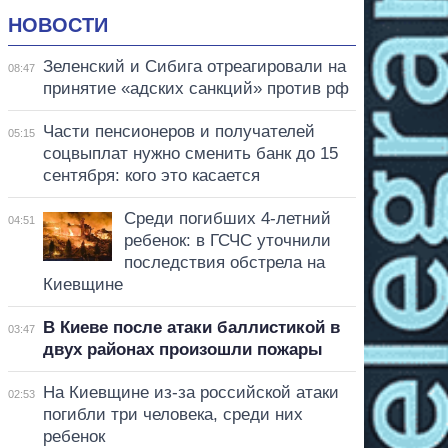
НОВОСТИ
Зеленский и Сибига отреагировали на
08:47
принятие «адских санкций» против рф
Части пенсионеров и получателей
05:15
соцвыплат нужно сменить банк до 15
сентября: кого это касается
Среди погибших 4-летний
04:51
ребенок: в ГСЧС уточнили
последствия обстрела на
Киевщине
В Киеве после атаки баллистикой в
03:47
двух районах произошли пожары
На Киевщине из-за российской атаки
02:53
погибли три человека, среди них
ребенок