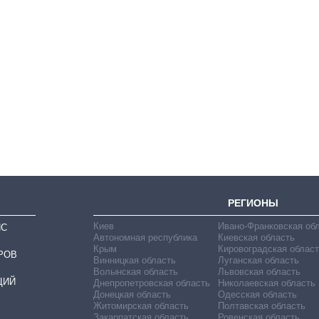
Как сократилось
количество
медучреждений в
Украине за годы
вторжения
РЕГИОНЫ
Киев
Ивано-Франковская об
ИС
Автономная республика
Киевская область
Крым
Кировоградская област
РОВ
Винницкая область
Луганская область
Волынская область
Львовская область
ЦИЙ
Днепропетровская область
Николаевская область
Донецкая область
Одесская область
Житомирская область
Полтавская область
Закарпатская область
Ровенская область