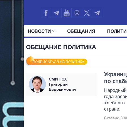
НОВОСТИ
ОБЕЩАНИЯ
ПОЛИТИ
ВСЕ ПОЛИТИКИ
ПРЕЗИДЕНТ И ОФ
ОБЕЩАНИЕ ПОЛИТИКА
ПОДПИСАТЬСЯ НА ПОЛИТИКА
Украинц
СМИТЮХ
по стаб
Григорий
Евдокимович
Народный
года заяв
хлебом в 
стране.
Сказано 8 ав