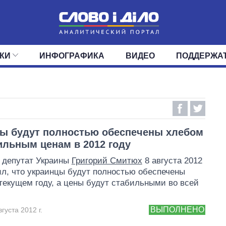
КИ
ИНФОГРАФИКА
ВИДЕО
ПОДДЕРЖА
ИС
ЛЕНТА
ВЕРХОВНАЯ РАДА
СОБЫТИЯ
СТАТЬИ
КАБИНЕТ МИНИСТРОВ
МНЕНИЯ
ОБЗОРЫ
ГЛАВЫ ОБЛАДМИНИ
ДАЙДЖЕСТЫ
ПОЛИТИКА
ДЕПУТАТЫ
ЭКОНОМИКА
КОМИТЕТЫ
ФРАКЦИИ
ОБЩЕСТВО
ОКРУГА
МИР
ы будут полностью обеспечены хлебом
ильным ценам в 2012 году
 депутат Украины
Григорий Смитюх
8 августа 2012
ил, что украинцы будут полностью обеспечены
текущем году, а цены будут стабильными во всей
ВЫПОЛНЕНО
густа 2012 г.