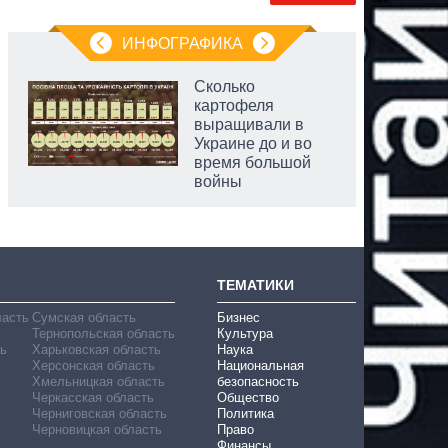
ИНФОГРАФИКА
Сколько
картофеля
выращивали в
Украине до и во
время большой
войны
ТЕМАТИКИ
ласть
Сумская область
Бизнес
Тернопольская область
Культура
ь
Харьковская область
Наука
Херсонская область
Национальная
Хмельницкая область
безопасность
Черкасская область
Общество
Черниговская область
Политика
Черновицкая область
Право
Финансы