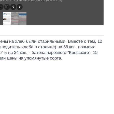
/news/5022692fc4ca42cc440003d9 (804 × 955)
 цены на хлеб были стабильными. Вместе с тем, 12
зводитель хлеба в столице) на 68 коп. повысил
​​и на 34 коп. - батона нарезного "Киевского". 15
нии цены на упомянутые сорта.