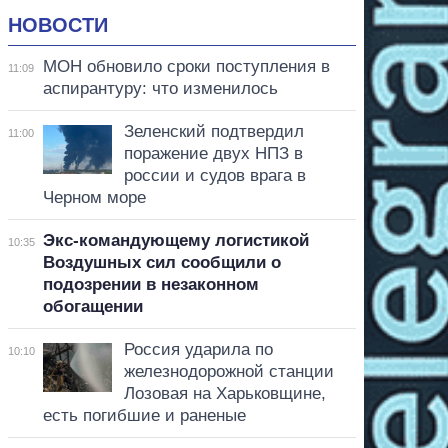
НОВОСТИ
МОН обновило сроки поступления в
11:09
аспирантуру: что изменилось
Зеленский подтвердил
11:00
поражение двух НПЗ в
россии и судов врага в
Черном море
Экс-командующему логистикой
10:35
Воздушных сил сообщили о
подозрении в незаконном
обогащении
Россия ударила по
10:10
железнодорожной станции
Лозовая на Харьковщине,
есть погибшие и раненые