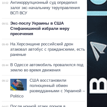
Антикоррупционный суд определил
10:02
залог экс-начальнику теруправления
ВСП ВСУ
Экс-послу Украины в США
09:51
Стефанишиной избрали меру
пресечения
На Херсонщине российский дрон
09:49
атаковал автобус с гражданскими, есть
раненые
В Одессе автомобиль провалился под
09:44
землю во время движения
США восстановили
09:12
полноценный обмен
разведданными с Украиной –
Politico
После ночной атаки дронов в
04:57