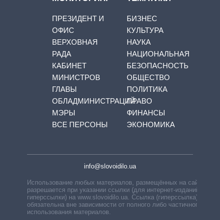
ПРЕЗИДЕНТ И
БИЗНЕС
ОФИС
КУЛЬТУРА
ВЕРХОВНАЯ
НАУКА
РАДА
НАЦИОНАЛЬНАЯ
КАБИНЕТ
БЕЗОПАСНОСТЬ
МИНИСТРОВ
ОБЩЕСТВО
ГЛАВЫ
ПОЛИТИКА
ОБЛАДМИНИСТРАЦИЙ
ПРАВО
МЭРЫ
ФИНАНСЫ
ВСЕ ПЕРСОНЫ
ЭКОНОМИКА
info@slovoidilo.ua
Использование любых материалов, размещённых на сайте,
разрешается при указании ссылки (для интернет-изданий —
гиперссылки) на www.slovoidilo.ua. Ссылка (гиперссылка)
обязательна вне зависимости от полного либо частичного
использования материалов.