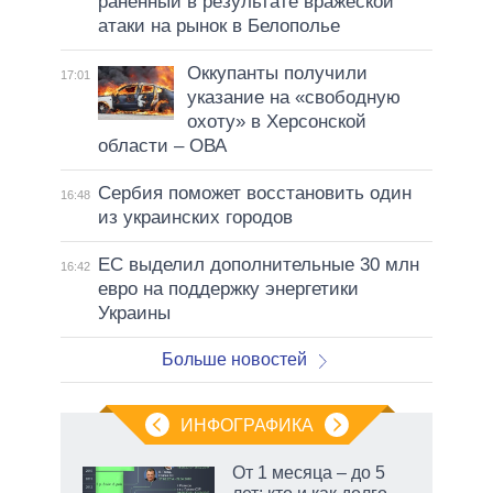
раненный в результате вражеской
атаки на рынок в Белополье
Оккупанты получили
17:01
указание на «свободную
охоту» в Херсонской
области – ОВА
Сербия поможет восстановить один
16:48
из украинских городов
ЕС выделил дополнительные 30 млн
16:42
евро на поддержку энергетики
Украины
Больше новостей
ИНФОГРАФИКА
 как
От 1 месяца – до 5