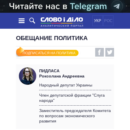
УКР
РОС
НОВОСТИ
ОБЕЩАНИЕ ПОЛИТИКА
ОБЕЩАНИЯ
ЛЕНТА
ПОЛИТИКА
ПОДПИСАТЬСЯ НА ПОЛИТИКА
СОБЫТИЯ
ЭКОНОМИКА
ПОЛИТИКИ
СТАТЬИ
ОБЩЕСТВО
ПИДЛАСА
ИНФОГРАФИКА
МНЕНИЯ
МИР
ВСЕ ПОЛИТИКИ
Роксолана Андреевна
ОБЗОРЫ
ПРЕЗИДЕНТ И ОФИС
Народный депутат Украины
ВИДЕО
ДАЙДЖЕСТЫ
ВЕРХОВНАЯ РАДА
Член депутатской фракции "Слуга
ПОДДЕРЖАТЬ
народа"
КАБИНЕТ МИНИСТРОВ
ГЛАВЫ ОБЛАДМИНИСТРАЦИЙ
Заместитель председателя Комитета
СРАВНЕНИЕ ПОЛИТИКОВ
по вопросам экономического
МЭРЫ
развития
ВСЕ ПЕРСОНЫ