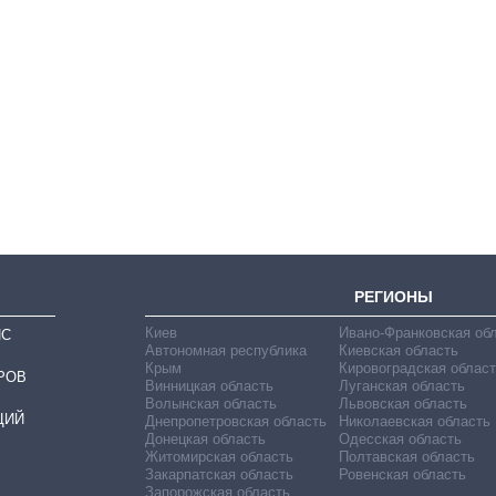
Как выросли
тарифы на
холодную воду в
городах Украины
на начало августа
РЕГИОНЫ
Киев
Ивано-Франковская об
ИС
Автономная республика
Киевская область
Крым
Кировоградская област
РОВ
Винницкая область
Луганская область
Волынская область
Львовская область
ЦИЙ
Днепропетровская область
Николаевская область
Донецкая область
Одесская область
Житомирская область
Полтавская область
Закарпатская область
Ровенская область
Запорожская область