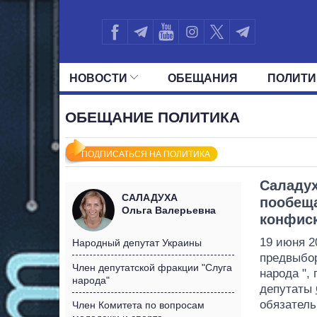
НОВОСТИ
ОБЕЩАНИЯ
ПОЛИТИ
ВСЕ ПОЛИТИКИ
ПРЕЗИДЕНТ И ОФ
ОБЕЩАНИЕ ПОЛИТИКА
ПОДПИСАТЬСЯ НА ПОЛИТИКА
Саладух
САЛАДУХА
пообеща
Ольга Валерьевна
конфис
19 июня 2
Народный депутат Украины
предвыбор
Член депутатской фракции "Слуга
народа ",
народа"
депутаты
обязател
Член Комитета по вопросам