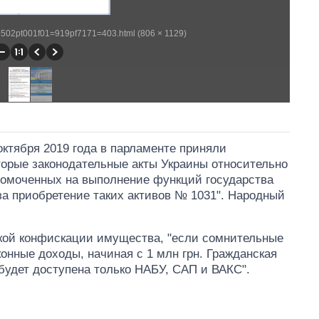
wp502pt001f01=919pf7171=403.html (806 × 1129)
октября 2019 года в парламенте приняли
торые законодательные акты Украины относительно
номоченных на выполнение функций государства
за приобретение таких активов № 1031". Народный
ской конфискации имущества, "если сомнительные
онные доходы, начиная с 1 млн грн. Гражданская
 будет доступена только НАБУ, САП и ВАКС".