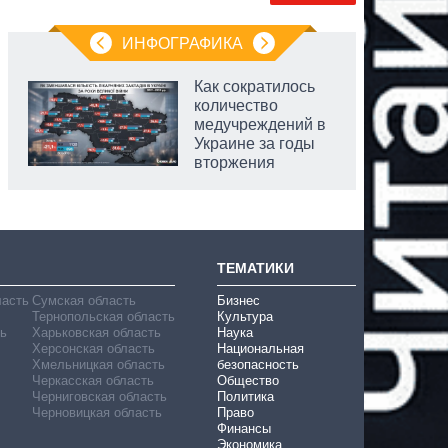
ИНФОГРАФИКА
Как сократилось
количество
медучреждений в
Украине за годы
вторжения
ТЕМАТИКИ
ласть
Сумская область
Бизнес
Тернопольская область
Культура
ь
Харьковская область
Наука
Херсонская область
Национальная
Хмельницкая область
безопасность
Черкасская область
Общество
Черниговская область
Политика
Черновицкая область
Право
Финансы
Экономика