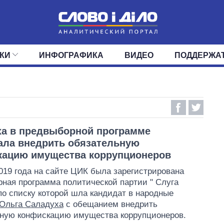
КИ
ИНФОГРАФИКА
ВИДЕО
ПОДДЕРЖА
ИС
ЛЕНТА
ВЕРХОВНАЯ РАДА
СОБЫТИЯ
СТАТЬИ
КАБИНЕТ МИНИСТРОВ
МНЕНИЯ
ОБЗОРЫ
ГЛАВЫ ОБЛАДМИНИ
ДАЙДЖЕСТЫ
ПОЛИТИКА
ДЕПУТАТЫ
ЭКОНОМИКА
КОМИТЕТЫ
ФРАКЦИИ
ОБЩЕСТВО
ОКРУГА
МИР
а в предвыборной программе
ла внедрить обязательную
кацию имущества коррупционеров
019 года на сайте ЦИК была зарегистрирована
ная программа политической партии " Слуга
 по списку которой шла кандидат в народные
Ольга Саладуха
с обещанием внедрить
ьную конфискацию имущества коррупционеров.