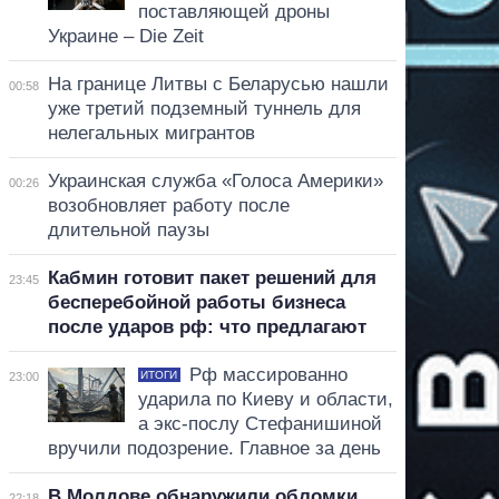
поставляющей дроны
Украине – Die Zeit
На границе Литвы с Беларусью нашли
00:58
уже третий подземный туннель для
нелегальных мигрантов
Украинская служба «Голоса Америки»
00:26
возобновляет работу после
длительной паузы
Кабмин готовит пакет решений для
23:45
бесперебойной работы бизнеса
после ударов рф: что предлагают
Рф массированно
ИТОГИ
23:00
ударила по Киеву и области,
а экс-послу Стефанишиной
вручили подозрение. Главное за день
В Молдове обнаружили обломки
22:18