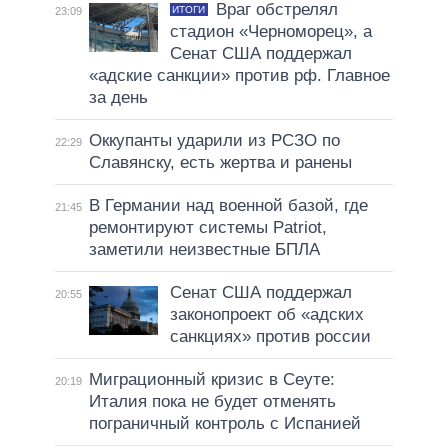
Враг обстрелял
ИТОГИ
23:09
стадион «Черноморец», а
Сенат США поддержал
«адские санкции» против рф. Главное
за день
Оккупанты ударили из РСЗО по
22:29
Славянску, есть жертва и ранены
В Германии над военной базой, где
21:45
ремонтируют системы Patriot,
заметили неизвестные БПЛА
Сенат США поддержал
20:55
законопроект об «адских
санкциях» против россии
Миграционный кризис в Сеуте:
20:19
Италия пока не будет отменять
пограничный контроль с Испанией