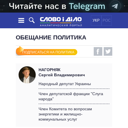
УКР
РОС
НОВОСТИ
ОБЕЩАНИЕ ПОЛИТИКА
ОБЕЩАНИЯ
ЛЕНТА
ПОЛИТИКА
ПОДПИСАТЬСЯ НА ПОЛИТИКА
СОБЫТИЯ
ЭКОНОМИКА
ПОЛИТИКИ
СТАТЬИ
ОБЩЕСТВО
НАГОРНЯК
ИНФОГРАФИКА
МНЕНИЯ
МИР
ВСЕ ПОЛИТИКИ
Сергей Владимирович
ОБЗОРЫ
ПРЕЗИДЕНТ И ОФИС
Народный депутат Украины
ВИДЕО
ДАЙДЖЕСТЫ
ВЕРХОВНАЯ РАДА
Член депутатской фракции "Слуга
ПОДДЕРЖАТЬ
народа"
КАБИНЕТ МИНИСТРОВ
ГЛАВЫ ОБЛАДМИНИСТРАЦИЙ
Член Комитета по вопросам
СРАВНЕНИЕ ПОЛИТИКОВ
энергетики и жилищно-
МЭРЫ
коммунальных услуг
ВСЕ ПЕРСОНЫ