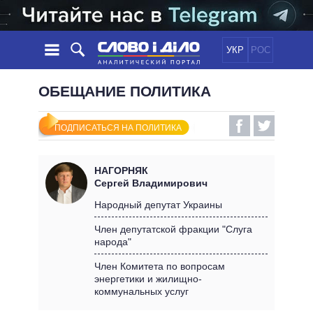
УКР
РОС
НОВОСТИ
ОБЕЩАНИЕ ПОЛИТИКА
ОБЕЩАНИЯ
ЛЕНТА
ПОЛИТИКА
ПОДПИСАТЬСЯ НА ПОЛИТИКА
СОБЫТИЯ
ЭКОНОМИКА
ПОЛИТИКИ
СТАТЬИ
ОБЩЕСТВО
НАГОРНЯК
ИНФОГРАФИКА
МНЕНИЯ
МИР
ВСЕ ПОЛИТИКИ
Сергей Владимирович
ОБЗОРЫ
ПРЕЗИДЕНТ И ОФИС
Народный депутат Украины
ВИДЕО
ДАЙДЖЕСТЫ
ВЕРХОВНАЯ РАДА
Член депутатской фракции "Слуга
ПОДДЕРЖАТЬ
народа"
КАБИНЕТ МИНИСТРОВ
ГЛАВЫ ОБЛАДМИНИСТРАЦИЙ
Член Комитета по вопросам
СРАВНЕНИЕ ПОЛИТИКОВ
энергетики и жилищно-
МЭРЫ
коммунальных услуг
ВСЕ ПЕРСОНЫ