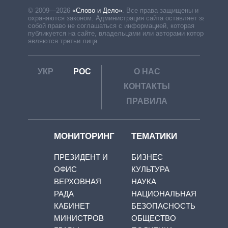
© 2009—2026
«Слово и Дело»
.
Все права защищены и
охраняются законом. Администрация сайта оставляет за
собой право не соглашаться с информацией, которая
публикуется на сайте, владельцами или авторами которой
являются третьи лица.
УКР
РОС
О НАС
КОНТАКТЫ
ПРАВИЛА
МОНИТОРИНГ
ТЕМАТИКИ
ПРЕЗИДЕНТ И
БИЗНЕС
ОФИС
КУЛЬТУРА
ВЕРХОВНАЯ
НАУКА
РАДА
НАЦИОНАЛЬНАЯ
КАБИНЕТ
БЕЗОПАСНОСТЬ
МИНИСТРОВ
ОБЩЕСТВО