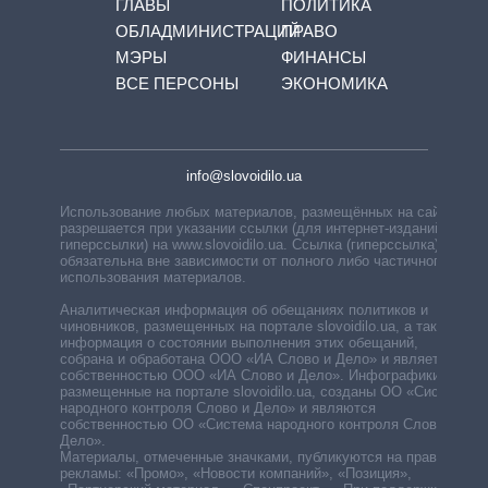
ГЛАВЫ
ПОЛИТИКА
ОБЛАДМИНИСТРАЦИЙ
ПРАВО
МЭРЫ
ФИНАНСЫ
ВСЕ ПЕРСОНЫ
ЭКОНОМИКА
info@slovoidilo.ua
Использование любых материалов, размещённых на сайте,
разрешается при указании ссылки (для интернет-изданий —
гиперссылки) на www.slovoidilo.ua. Ссылка (гиперссылка)
обязательна вне зависимости от полного либо частичного
использования материалов.
Аналитическая информация об обещаниях политиков и
чиновников, размещенных на портале slovoidilo.ua, а также
информация о состоянии выполнения этих обещаний,
собрана и обработана ООО «ИА Слово и Дело» и является
собственностью ООО «ИА Слово и Дело». Инфографики,
размещенные на портале slovoidilo.ua, созданы ОО «Система
народного контроля Слово и Дело» и являются
собственностью ОО «Система народного контроля Слово и
Дело».
Материалы, отмеченные значками, публикуются на правах
рекламы: «Промо», «Новости компаний», «Позиция»,