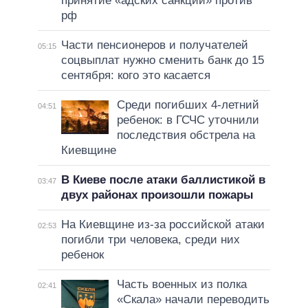
принятие «адских санкций» против
рф
Части пенсионеров и получателей
05:15
соцвыплат нужно сменить банк до 15
сентября: кого это касается
Среди погибших 4-летний
04:51
ребенок: в ГСЧС уточнили
последствия обстрела на
Киевщине
В Киеве после атаки баллистикой в
03:47
двух районах произошли пожары
На Киевщине из-за российской атаки
02:53
погибли три человека, среди них
ребенок
Часть военных из полка
02:41
«Скала» начали переводить